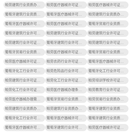
帕劳建筑行业资质办理办理需要哪些材料
帕劳医疗器械许可证代理公司哪家好
帕劳医疗器械许可证办理需要多少钱呢
葡萄牙建筑行业资质办理办理流程、费用、条件指南
葡萄牙医疗器械许可证办理流程及费用攻略
帕劳建筑行业资质办理办理流程及步骤指南
葡萄牙医疗器械许可证办理费用明细指南
帕劳医疗器械许可证办理流程、费用、条件指南
葡萄牙贸易行业资质办理需要多少钱呢
葡萄牙建筑行业许可证办理流程、价格攻略
帕劳建筑行业许可证办理的条件是什么
帕劳建筑行业许可证办理流程及费用攻略
帕劳建筑行业许可证办理流程、价格攻略
葡萄牙建筑行业许可证代理公司哪家好
帕劳建筑行业许可证办理条件是哪些攻略
葡萄牙贸易行业资质办理需要哪些材料
帕劳医疗器械许可证办理需要哪些材料
葡萄牙贸易行业资质办理的条件是什么
帕劳医疗器械许可证办理的条件是什么
帕劳农药行业许可证办理流程及步骤指南
葡萄牙医疗器械许可证办理流程、费用、条件指南
葡萄牙化工行业许可证办理需要多少钱呢
帕劳危险品行业许可证办理流程及步骤指南
葡萄牙化工行业许可证代办机构怎么选
帕劳建筑行业许可证办理需要哪些材料
帕劳化工行业许可证代理公司哪家好
帕劳培训学校许可证代办机构怎么选
帕劳化工行业许可证办理条件是哪些攻略
帕劳医疗器械办理条件是哪些攻略
帕劳教育行业许可证办理流程、费用、条件指南
帕劳医疗器械办理需要多少钱呢
葡萄牙贸易行业资质代理公司哪家好
帕劳贸易行业资质办理费用明细指南
帕劳建筑行业资质办理代理公司哪家好
帕劳建筑行业资质办理办理流程、价格攻略
葡萄牙建筑行业资质办理代理公司哪家好
葡萄牙化工行业许可证代理公司哪家好
葡萄牙医疗器械许可证办理流程及步骤指南
葡萄牙建筑行业资质办理办理流程、价格攻略
葡萄牙医疗器械许可证代理公司哪家好
葡萄牙建筑行业许可证办理需要多少钱呢
帕劳医疗器械许可证办理费用明细指南