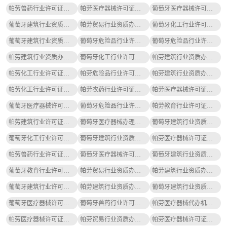
帕劳兽药行业许可证代办机构怎么选
帕劳医疗器械许可证办理流程、价格攻略
葡萄牙医疗器械许可证办理的条件是什么
葡萄牙建筑行业资质办理办理需要哪些材料
帕劳贸易行业资质办理流程、价格攻略
葡萄牙化工行业许可证办理的条件是什么
葡萄牙建筑行业资质办理办理流程及步骤指南
葡萄牙危险品行业许可证办理流程、费用、条件指南
葡萄牙危险品行业许可证办理流程、价格攻略
帕劳建筑行业资质办理办理的条件是什么
葡萄牙化工行业许可证办理流程及费用攻略
帕劳建筑行业资质办理办理需要多少钱呢
帕劳化工行业许可证办理流程、价格攻略
帕劳危险品行业许可证办理的条件是什么
帕劳建筑行业资质办理办理流程及费用攻略
帕劳化工行业许可证代办机构怎么选
帕劳农药行业许可证办理费用明细指南
帕劳医疗器械许可证办理流程及步骤指南
葡萄牙医疗器械许可证代办机构怎么选
葡萄牙危险品行业许可证办理流程及步骤指南
帕劳教育行业许可证办理费用明细指南
帕劳建筑行业许可证办理流程及步骤指南
葡萄牙医疗器械办理条件是哪些攻略
葡萄牙建筑行业资质办理办理需要多少钱呢
葡萄牙化工行业许可证办理需要哪些材料
葡萄牙建筑行业资质办理办理的条件是什么
帕劳医疗器械许可证代办机构怎么选
帕劳兽药行业许可证代理公司哪家好
葡萄牙医疗器械许可证办理条件是哪些攻略
葡萄牙建筑行业资质办理代办机构怎么选
葡萄牙教育行业许可证办理流程及步骤指南
帕劳贸易行业资质办理流程、费用、条件指南
帕劳建筑行业资质办理代办机构怎么选
葡萄牙建筑行业许可证办理费用明细指南
帕劳建筑行业资质办理办理条件是哪些攻略
葡萄牙建筑行业资质办理办理条件是哪些攻略
葡萄牙医疗器械许可证办理流程、价格攻略
葡萄牙兽药行业许可证办理流程、费用、条件指南
帕劳医疗器械代办机构怎么选
帕劳医疗器械许可证办理条件是哪些攻略
帕劳贸易行业资质办理流程及步骤指南
帕劳医疗器械许可证办理流程及费用攻略