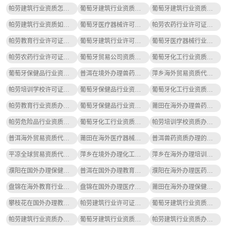
帕劳建筑行业资质怎么办理？
葡萄牙建筑行业资质怎么办理？
葡萄牙建筑行业资质如何办理？
帕劳建筑行业资质如何办理？
葡萄牙医疗器械许可证办理需要多少钱呢
帕劳农药行业许可证代理公司哪家好
帕劳教育行业许可证代理公司哪家好
葡萄牙建筑行业许可证代办机构怎么选
葡萄牙医疗器械行业资质办理代办机构推荐
帕劳农药行业许可证办理流程、价格攻略
葡萄牙贸易公司资质办理的步骤是什么
葡萄牙化工行业资质办理应该注意哪些问题
葡萄牙保健品行业资质办理的条件是什么
普洱在境外办理兽药资质的流程有哪些
萍乡海外贸易资质代办的需要多钱？
帕劳培训学校许可证办理流程、价格攻略
葡萄牙保健品行业资质代理公司哪家好
葡萄牙化工行业资质办理的闭坑指南
帕劳教育行业资质办理办理的流程有哪些
葡萄牙保健品行业资质办理需要哪些材料
莆田在海外办理兽药资质的代办公司那个好？
帕劳危险品行业资质办理的十大问题解答
葡萄牙化工行业资质办理办理的价格多少
帕劳培训学校资质办理应怎么办理好
普洱海外贸易资质代办的流程是什么
莆田在海外医疗器械资质办理的条件及要求
普洱兽药资质办理的步骤是什么
平凉全球贸易资质代办的需要多钱？
萍乡在境外办理化工行业资质的条件是什么
萍乡在海外办理培训学校资质大概需要多少钱？
濮阳在国外办理保健品资质大概需要多少钱？
普洱在国外办理教育行业资质的流程有哪些
濮阳在海外办理医药资质的代办公司那个好？
盘锦在海外教育行业资质办理的条件及要求
盘锦在国外办理医疗器械资质的代办机构怎么选？
莆田在海外办理保健品资质的代办公司那个好？
攀枝花在国外办理教育行业资质的流程有哪些
帕劳建筑行业许可证代办机构怎么选
葡萄牙建筑行业资质办理办理流程及费用攻略
帕劳建筑行业资质办理办理费用明细指南
葡萄牙建筑行业资质办理办理费用明细指南
帕劳建筑行业资质办理办理流程、费用、条件指南