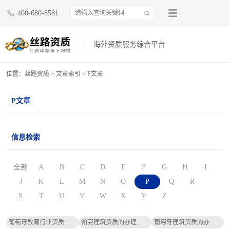
400-680-8581
海外资质服务综合平台
位置：
丝路资质
>
文章索引
>
P文章
P文章
信息检索
全部
A
B
C
D
E
F
G
H
I
J
K
L
M
N
O
P
Q
R
S
T
U
V
W
X
Y
Z
葡萄牙教育行业资质办理代办机构推荐
帕劳建筑资质的办理流程是什么？
葡萄牙建筑资质的办理流程是什么？