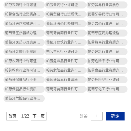
帕劳农药行业许可证办理需要多少钱呢
帕劳兽药行业许可证办理费用明细指南
帕劳贸易行业资质办理条件是哪些攻略
帕劳食品行业资质办理流程、价格攻略
帕劳贸易行业资质代办机构怎么选
葡萄牙兽药行业许可证办理流程及费用攻略
葡萄牙医疗器械许可证办理需要哪些材料
葡萄牙医药代办机构怎么选
帕劳兽药行业许可证办理需要多少钱呢
葡萄牙医疗器械办理需要多少钱呢
葡萄牙兽药行业许可证代办机构怎么选
葡萄牙医药办理流程及步骤指南
葡萄牙医药办理费用明细指南
葡萄牙建筑行业许可证办理需要哪些材料
帕劳贸易行业资质办理流程及费用攻略
葡萄牙金融行业资质办理需要多少钱呢
帕劳兽药行业许可证办理流程、价格攻略
帕劳建筑行业许可证办理费用明细指南
帕劳农药行业许可证办理流程、费用、条件指南
帕劳危险品行业许可证办理流程、费用、条件指南
帕劳危险品行业许可证办理需要哪些材料
帕劳教育行业许可证办理流程及费用攻略
帕劳危险品行业许可证代理公司哪家好
帕劳食品行业资质办理需要哪些材料
葡萄牙保健品行业资质办理流程、价格攻略
葡萄牙贸易行业资质办理流程及费用攻略
帕劳危险品行业许可证办理费用明细指南
帕劳保健品行业资质办理需要哪些材料
葡萄牙兽药行业许可证办理流程、价格攻略
葡萄牙化工行业许可证办理流程及步骤指南
葡萄牙危险品行业许可证办理的条件是什么
1/22
到第
首页
下一页
确定