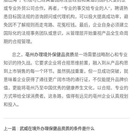
船出海”，积极与已经具备国际注册经验和渠道的国内大型药企
或专业外贸公司合作。再者，“专业的事交给专业的人”，聘请熟
悉目标国法规的咨询顾问或代理机构，可以极大提高成功率，避
免因不了解规则而走弯路、花冤枉钱。最后，企业自身必须建立
国际化的法规事务团队或意识，从管理层开始重视产品全生命周
期的合规管理。
总之，
亳州办理境外保健品资质
是一场需要战略耐心和专业
知识的持久战。它要求企业将合规思维前置，融入到从产品构思
到上市销售的每一个环节。虽然挑战重重，但一旦成功突破，就
意味着企业获得了通往更广阔市场的通行证，不仅能提升品牌价
值，更能将亳州乃至中国优秀的健康养生文化，以合规、专业的
方式带给全球消费者。这条路，值得有远见的亳州企业认真规划
和投入。
武威在境外办理保健品资质的条件是什么
上一篇 :