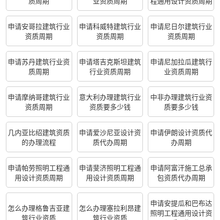
质周期
业资质周期
程通用设计资质周期
申请安哥拉建筑行业
申请科威特建筑行业
申请尼日尔建筑行业
资质周期
资质周期
资质周期
申请苏丹建筑行业资
申请塔吉克斯坦建筑
申请尼加拉瓜建筑行
质周期
行业资质周期
业资质周期
申请摩纳哥建筑行业
意大利办理建筑行业
中非办理建筑行业资
资质周期
资质要多少钱
质要多少钱
几内亚比绍建筑资质
申请爱沙尼亚设计资
申请伊朗设计资质代
的办理流程
质代办周期
办周期
申请帕劳照明工程通
申请斐济照明工程通
申请阿富汗施工总承
用设计资质周期
用设计资质周期
包资质代办周期
申请安提瓜和巴布达
怎么办理格鲁吉亚建
怎么办理塞拉利昂建
照明工程通用设计资
筑行业资质
筑行业资质