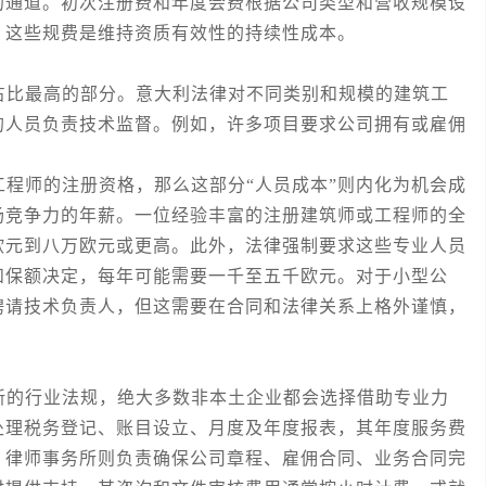
的通道。初次注册费和年度会费根据公司类型和营收规模设
。这些规费是维持资质有效性的持续性成本。
比最高的部分。意大利法律对不同类别和规模的建筑工
的人员负责技术监督。例如，许多项目要求公司拥有或雇佣
师的注册资格，那么这部分“人员成本”则内化为机会成
场竞争力的年薪。一位经验丰富的注册建筑师或工程师的全
欧元到八万欧元或更高。此外，法律强制要求这些专业人员
和保额决定，每年可能需要一千至五千欧元。对于小型公
聘请技术负责人，但这需要在合同和法律关系上格外谨慎，
的行业法规，绝大多数非本土企业都会选择借助专业力
处理税务登记、账目设立、月度及年度报表，其年度服务费
。律师事务所则负责确保公司章程、雇佣合同、业务合同完