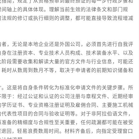
或指南，规定了从资格预审到最终颁证的每一步行政步骤和
时间轴上的具体体现。理解当前生效的法律条文和部门规
何法规的修订或执行细则的调整，都可能直接导致流程增减
者，无论是本地企业还是外国公司，必须首先进行自我评
自身在注册资本、专业技术人员构成、技术装备水平、以及
此阶段需要收集和解读大量的官方文件与行业信息，可能还
。耗时从数周到数月不等，取决于申请者的前期知识储备和
。这是将自身条件转化为标准化申请文件的关键步骤。所
不限于：经过公证和认证的公司注册与章程文件、近期经审
的学历证书、专业资格注册证明及雇佣合同、主要施工机械
的代表性项目的合同与验收证明等。对于非阿拉伯语文件，
料准备的精细度与合规性至关重要，任何疏漏都可能在被受
程退回，轻易浪费数周时间。材料齐备后，向指定受理窗口