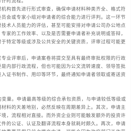
方计时流程。
机构首先进行形式审查，确保申请材料种类齐全、格式符
委员会或专家小组对申请者的综合能力进行评判。这一环节
对技术人员能力的评估，甚至可能安排对申请公司办公地点
、专家的工作效率、以及是否需要申请者补充说明或答辩，
对于特定等级或涉及公共安全的关键资质，评审过程可能更
专业评审后，申请案卷将提交至具有最终审批权限的行政
要是内部行政流程，但也可能因为公文流转速度、领导签批
进入证书制作、用印等环节，最终通知申请者领取或寄送资
变量。申请最高等级的综合承包资质，与申请较低等级或
明材料的天差地别，必然反映在周期差异上。其次，申请主
环境，流程相对直接。而外资企业则可能触发额外的投资许
文件的公证、认证及翻译流程本身就耗时颇久。再次，申请