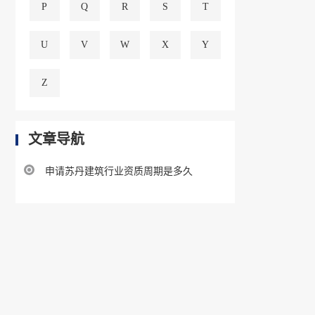
P
Q
R
S
T
U
V
W
X
Y
Z
文章导航
申请苏丹建筑行业资质周期是多久