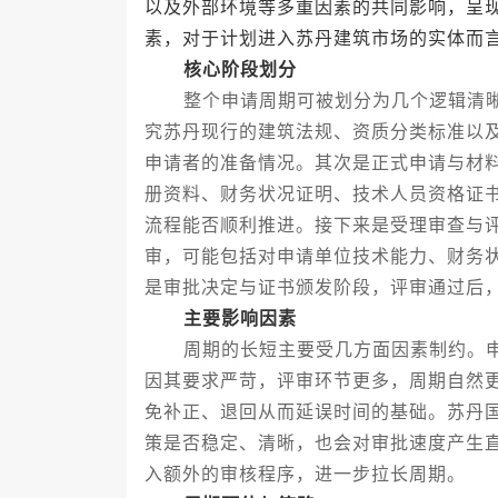
以及外部环境等多重因素的共同影响，呈
素，对于计划进入苏丹建筑市场的实体而
核心阶段划分
整个申请周期可被划分为几个逻辑清晰
究苏丹现行的建筑法规、资质分类标准以
申请者的准备情况。其次是正式申请与材
册资料、财务状况证明、技术人员资格证
流程能否顺利推进。接下来是受理审查与
审，可能包括对申请单位技术能力、财务
是审批决定与证书颁发阶段，评审通过后
主要影响因素
周期的长短主要受几方面因素制约。申
因其要求严苛，评审环节更多，周期自然
免补正、退回从而延误时间的基础。苏丹
策是否稳定、清晰，也会对审批速度产生
入额外的审核程序，进一步拉长周期。