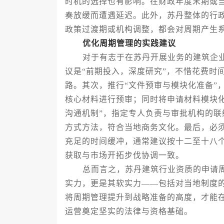
时机的选择也有影响。在财政年度末期或
奏放缓而遭遇延迟。此外，苏丹整体的行
政策过渡期或机构调整，都会对周期产生
优化周期管理的实践建议
对于有志于在苏丹开展业务的建筑企业
议是“前期投入，深度研究”，不惜花费时
路。其次，推行“文件预审与模块化准备”
核心材料进行预审；同时将申请材料模块
沟通机制”，指定专人负责与审批机构的
方式方法，符合当地商务文化。最后，必须
充足的时间缓冲，通常建议按十二至十八
获取与市场开拓步伐协调一致。
总而言之，苏丹建筑行业资质的申请周
实力，更是其软实力——包括对当地制度
将周期管理提升到战略准备的高度，才能
运营奠定坚实的法律与资格基础。