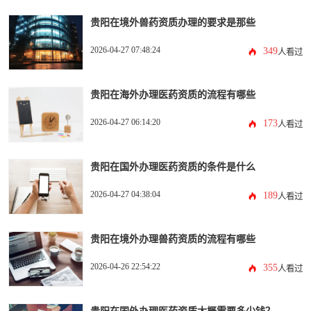
贵阳在境外兽药资质办理的要求是那些
2026-04-27 07:48:24
349
人看过
贵阳在海外办理医药资质的流程有哪些
2026-04-27 06:14:20
173
人看过
贵阳在国外办理医药资质的条件是什么
2026-04-27 04:38:04
189
人看过
贵阳在境外办理兽药资质的流程有哪些
2026-04-26 22:54:22
355
人看过