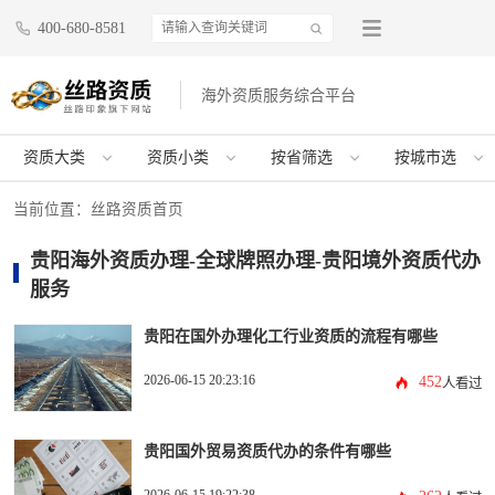
400-680-8581
海外资质服务综合平台
资质大类
资质小类
按省筛选
按城市选
当前位置：
丝路资质首页
贵阳海外资质办理-全球牌照办理-贵阳境外资质代办
服务
贵阳在国外办理化工行业资质的流程有哪些
2026-06-15 20:23:16
452
人看过
贵阳国外贸易资质代办的条件有哪些