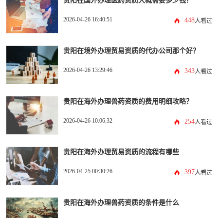
贵阳在国外办理医药资质大概需要多少钱？
2026-04-26 16:40:51
448
人看过
贵阳在境外办理贸易资质的代办公司那个好？
2026-04-26 13:29:46
343
人看过
贵阳在海外办理兽药资质的费用明细攻略？
2026-04-26 10:06:32
254
人看过
贵阳在海外办理贸易资质的流程有哪些
2026-04-25 00:30:26
397
人看过
贵阳在海外办理兽药资质的条件是什么