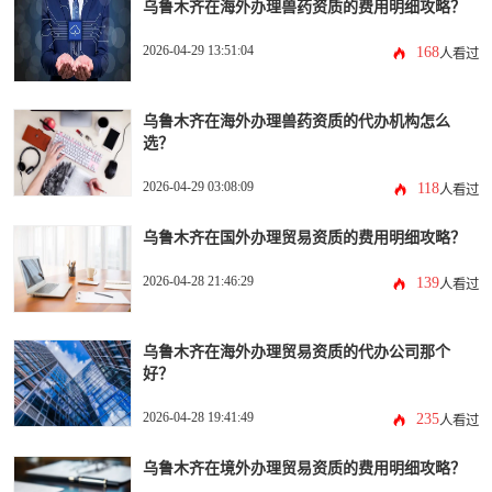
乌鲁木齐在海外办理兽药资质的费用明细攻略？
2026-04-29 13:51:04
168
人看过
乌鲁木齐在海外办理兽药资质的代办机构怎么
选？
2026-04-29 03:08:09
118
人看过
乌鲁木齐在国外办理贸易资质的费用明细攻略？
2026-04-28 21:46:29
139
人看过
乌鲁木齐在海外办理贸易资质的代办公司那个
好？
2026-04-28 19:41:49
235
人看过
乌鲁木齐在境外办理贸易资质的费用明细攻略？