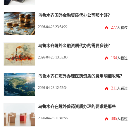
乌鲁木齐国外金融资质代办公司那个好？
2026-04-23 23:54:22
277
人看过
乌鲁木齐境外金融资质代办的需要多钱？
2026-04-23 13:55:03
134
人看过
乌鲁木齐在海外办理医药资质的费用明细攻略？
2026-04-23 12:52:34
211
人看过
乌鲁木齐在境外兽药资质办理的要求是那些
2026-04-23 11:40:56
385
人看过