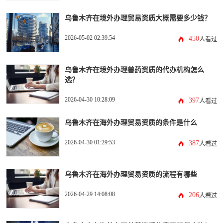
乌鲁木齐在境外办理贸易资质大概需要多少钱？
2026-05-02 02:39:54
450
人看过
乌鲁木齐在境外办理兽药资质的代办机构怎么
选？
2026-04-30 10:28:09
397
人看过
乌鲁木齐在海外办理贸易资质的条件是什么
2026-04-30 01:29:53
387
人看过
乌鲁木齐在海外办理贸易资质的流程有哪些
2026-04-29 14:08:08
206
人看过