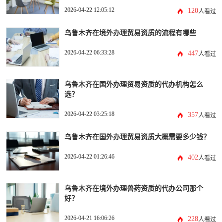
2026-04-22 12:05:12
120
人看过
乌鲁木齐在境外办理贸易资质的流程有哪些
2026-04-22 06:33:28
447
人看过
乌鲁木齐在国外办理贸易资质的代办机构怎么
选？
2026-04-22 03:25:18
357
人看过
乌鲁木齐在国外办理贸易资质大概需要多少钱？
2026-04-22 01:26:46
402
人看过
乌鲁木齐在境外办理兽药资质的代办公司那个
好？
2026-04-21 16:06:26
228
人看过