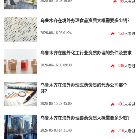
2026-06-16 03:19:09
89
人看过
乌鲁木齐在境外办理食品资质大概需要多少钱？
2026-06-16 03:01:24
453
人看过
乌鲁木齐在国外化工行业资质办理的条件及要求
2026-06-16 00:09:30
406
人看过
乌鲁木齐在海外办理医药资质的代办公司那个
好？
2026-06-15 23:45:00
401
人看过
乌鲁木齐在海外办理兽药资质大概需要多少钱？
2026-05-03 14:31:40
216
人看过