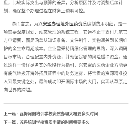
盘，比较实际支出与预算的差异，分析原因并及时调整后续计
划，确保整个办理过程在财务上透明可控。
总而言之，为
兴安盟办理境外医药资质
编制费用明细，是一
项需要深度规划、动态管理的系统工程。它远不止于支付几笔官
方申请费，而是涵盖从知识准备、文件制作、实物通关到长期维
护的全生命周期成本。企业需秉持精细化管理的思路，深入调研
目标市场，合理配置内外资源，并预留足够的风险缓冲资金。通
过这样一份详尽务实的攻略作为指引，兴安盟的医药企业方能更
有底气地拨开海外拓展征程中的财务迷雾，将宝贵的资源精准投
入到最关键之处，最终成功叩开国际市场的大门，实现从草原走
向世界的跨越。
瓦努阿图培训学校资质办理大概要多久时间
上一篇 :
苏丹培训学校资质申请的时间需要多久
下一篇 :