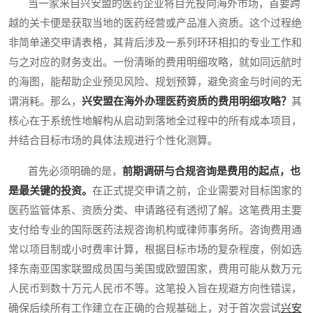
当一家来自兴安盟的医药企业将目光投向海外市场，首要跨
越的关卡便是获取当地的医药经营或产品准入资质。这个过程绝
非简单递交申请表格，其背后涉及一系列环环相扣的专业工作和
与之对应的财务支出。一份清晰的费用明细攻略，就如同远航时
的海图，能帮助企业预见风险、规划预算，避免资金与时间的无
谓消耗。那么，
兴安盟在海外办理医药资质的费用明细攻略？
其
核心在于系统性地解构从启动到落地全过程中的所有成本项目，
并结合目标市场的具体法规进行个性化测算。
首先必须明确的是，
前期调研与合规咨询是费用的起点，也
是最关键的投资。
在正式提交申请之前，企业需要对目标国家的
医药监管体系、资质分类、申请路径有透彻了解。这笔费用主要
支付给专业的国际医药法规咨询机构或律师事务所。咨询费用通
常以项目制或小时费率计算，根据目标市场的复杂程度，例如选
择东南亚国家联盟成员国与美国或欧盟国家，费用可能从数万元
人民币到数十万元人民币不等。这笔投入旨在规避方向性错误，
确保后续所有工作建立在正确的合规基础上，对于首次尝试
兴安