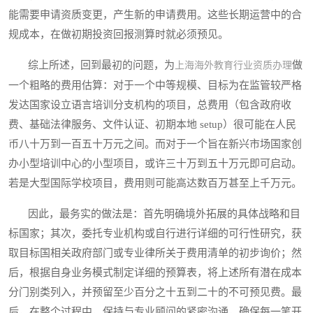
能需要申请资质变更，产生新的申请费用。这些长期运营中的合
规成本，在做初期投资回报测算时就必须预见。
综上所述，回到最初的问题，为
做
上海海外教育行业资质办理
一个粗略的费用估算：对于一个中等规模、目标为在监管较严格
发达国家设立语言培训分支机构的项目，总费用（包含政府收
费、基础法律服务、文件认证、初期本地 setup）很可能在人民
币八十万到一百五十万元之间。而对于一个旨在新兴市场国家创
办小型培训中心的小型项目，或许三十万到五十万元即可启动。
若是大型国际学校项目，费用则可能高达数百万甚至上千万元。
因此，最务实的做法是：首先明确境外拓展的具体战略和目
标国家；其次，委托专业机构或自行进行详细的可行性研究，获
取目标国相关政府部门或专业律所关于费用清单的初步询价；然
后，根据自身业务模式制定详细的预算表，将上述所有潜在成本
分门别类列入，并预留至少百分之十五到二十的不可预见费。最
后，在整个过程中，保持与专业顾问的紧密沟通，确保每一笔开