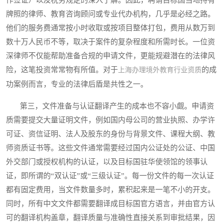
作签证）以及税务规定的深入了解。因此，聘请目标国当地持有
牌照的律师、教育咨询顾问或专业代办机构，几乎是必经之路。
他们的服务费通常按小时收取或按项目整体打包，费用从数万到
数十万人民币不等，取决于案件的复杂程度和所需时长。一位资
深律师不仅能帮助准备合规的申请文件，更能规避潜在的法律风
险，这笔投资常常物有所值。对于
的成
上海办理境外教育行业资质
功案例而言，专业的法律后盾是共性之一。
第三，文件准备与认证翻译产生的成本也不容小觑。申请资
质需要提交大量证明文件，例如国内母公司的营业执照、办学许
可证、资信证明、法人及股东的身份与背景文件、课程大纲、教
师资质证书等。这些文件通常需要经过国内公证处的公证、中国
外交部门或授权机构的认证，以及目标国驻华使领馆的领事认
证，即所谓的“双认证”或“三级认证”。每一份文件的每一次认证
都有固定费用，当文件数量多时，累积起来是一笔不小的开支。
同时，所有中文文件都需要翻译成目标国官方语言，并由官方认
可的翻译机构盖章，翻译质量与准确性直接关系到审批结果，因