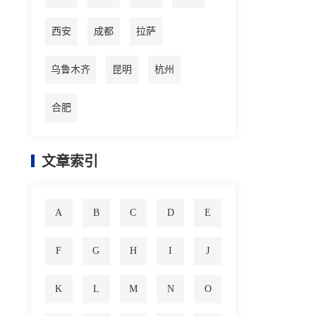
西安
成都
拉萨
乌鲁木齐
昆明
杭州
合肥
文章索引
A
B
C
D
E
F
G
H
I
J
K
L
M
N
O