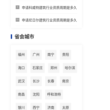
申请科威特建筑行业资质周期是多久
9
申请尼日尔建筑行业资质周期是多久
10
省会城市
福州
广州
南宁
贵阳
海口
石家庄
郑州
哈尔滨
武汉
长沙
长春
南京
南昌
沈阳
呼和浩特
银川
西宁
济南
太原