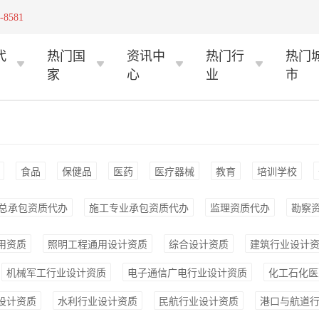
-8581
代
热门国
资讯中
热门行
热门
家
心
业
市
食品
保健品
医药
医疗器械
教育
培训学校
总承包资质代办
施工专业承包资质代办
监理资质代办
勘察
用资质
照明工程通用设计资质
综合设计资质
建筑行业设计
机械军工行业设计资质
电子通信广电行业设计资质
化工石化医
设计资质
水利行业设计资质
民航行业设计资质
港口与航道