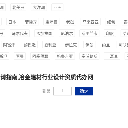
洲
北美洲
大洋洲
非洲
日本
菲律宾
柬埔寨
老挝
马来西亚
缅甸
泰
丹
马尔代夫
孟加拉国
尼泊尔
斯里兰卡
印度
哈
阿富汗
黎巴嫩
叙利亚
伊拉克
伊朗
约旦
阿联
斯坦
阿曼
阿塞拜疆
格鲁吉亚
塞浦路斯
土耳其
请指南,冶金建材行业设计资质代办网
到第
确定