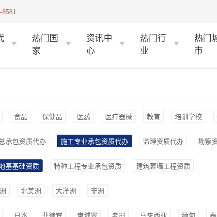
-8581
代
热门国
资讯中
热门行
热门
家
心
业
市
食品
保健品
医药
医疗器械
教育
培训学校
总承包资质代办
施工专业承包资质代办
监理资质代办
勘察
地基基础资质
特种工程专业承包资质
建筑幕墙工程资质
洲
北美洲
大洋洲
非洲
日本
菲律宾
柬埔寨
老挝
马来西亚
缅甸
泰