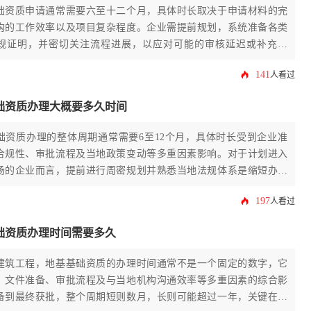
础资质申请通常需要六至十二个月，具体时长取决于申请材料的完
构的工作效率以及项目复杂程度。企业需提前规划，系统准备各类
规证明，并密切关注流程进展，以应对可能的审核延迟或补充要
141
人看过
础资质办理大概要多久时间
础资质办理的整体周期通常需要6至12个月，具体时长受到企业准
合规性、审批流程及当地政策变动等多重因素影响。对于计划进入
场的企业而言，提前进行周密规划并熟悉当地法规体系是缩短办理
197
人看过
础资质办理时间需要多久
建筑工程，地基基础资质的办理时间通常不是一个固定的数字，它
、文件准备、审批流程及与当地机构沟通效率等多重因素的综合影
备到最终获批，整个周期短则数月，长则可能超过一年，关键在于