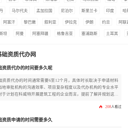
丹
马尔代夫
孟加拉国
尼泊尔
斯里兰卡
印度
哈
阿富汗
黎巴嫩
叙利亚
伊拉克
伊朗
约旦
阿联
斯坦
阿曼
阿塞拜疆
格鲁吉亚
塞浦路斯
土耳其
基础资质代办网
础资质代办的时间要多久呢
础资质代办的时间通常需要6至12个月，具体时长取决于申请材料
当地审批机构的沟通效率、项目复杂程度以及代办机构的专业水平
对于计划在科威特开展建筑工程的企业而言，提前了解并规划这一
。
208
人看过
础资质申请的时间需要多久