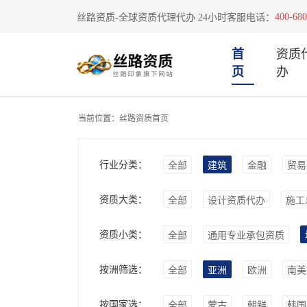
400-680
丝路资质-全球资质代理代办 24小时客服电话：
首
资质
页
办
当前位置：
丝路资质首页
行业分类：
全部
建筑
金融
贸易
资质大类：
全部
设计资质代办
施工
资质小类：
全部
通用专业承包资质
按洲筛选：
全部
亚洲
欧洲
南美
按国家选：
全部
蒙古
朝鲜
韩国