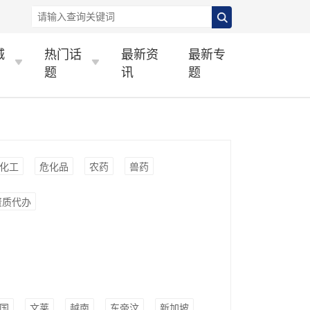
城
热门话
最新资
最新专
题
讯
题
化工
危化品
农药
兽药
资质代办
国
文莱
越南
东帝汶
新加坡