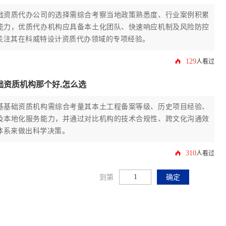
础资质代办公司的选择需综合考察当地政策熟悉度、行业案例积累
能力，优质代办机构应具备本土化团队、快速响应机制及风险防控
关注其在科威特设计资质代办领域的专项经验。
129
人看过
础资质机构那个好,怎么选
基基础资质机构需综合考量其本土工程备案等级、历史项目经验、
及本地化服务能力，并通过对比机构的技术合规性、跨文化沟通效
体系来做出科学决策。
310
人看过
到第
确定