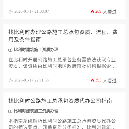
引，涵盖法规解读、申请流程、代办服务选择等核
心环节，帮助施工企业高效合规地获取承包资格。
2026-01-17 21:08:07
269
人看过
找比利时办理公路施工总承包资质、流程、费
用及条件指南
比利时建筑施工资质办理
在比利时开展公路施工总承包业务需依法获取专业
资质，该资质由比利时地区政府审批机构根据企业
技术能力、财务实力和安全记录等条件颁发，办理
流程包含材料准备、申请提交、审核评估及证书签
2026-01-17 22:11:58
395
人看过
发四个阶段，总体费用涉及注册费、审核费和年度
维护费等组成部分。
找比利时公路施工总承包资质代办公司指南
比利时建筑施工资质办理
本指南系统解析比利时公路施工总承包资质代办公
司的筛选要点，涵盖资质分类标准、比利时建筑施