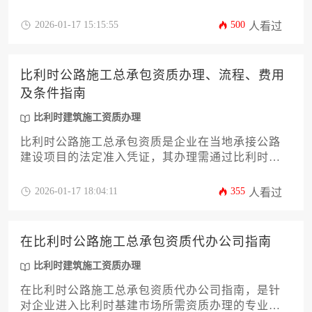
程，而代办机构则是专业协助企业完成这一复杂审
批程序的服务提供商。本文将系统解析资质分类标
2026-01-17 15:15:55
500
人看过
准、申请条件、材料准备、审批流程等核心环节，
并深入探讨选择代办服务的评估要点与风险防范措
施，为有意进入比利时基建市场的企业提供实用指
比利时公路施工总承包资质办理、流程、费用
引。
及条件指南
比利时建筑施工资质办理
比利时公路施工总承包资质是企业在当地承接公路
建设项目的法定准入凭证，其办理需通过比利时地
区政府审批，涉及技术能力、财务实力、安全管理
等核心条件的审核。本文将从资质分类、申请流
2026-01-17 18:04:11
355
人看过
程、费用构成及合规要点等十二个维度，系统解析
比利时公路建设领域的资质管理体系，为工程企业
提供实操指南。
在比利时公路施工总承包资质代办公司指南
比利时建筑施工资质办理
在比利时公路施工总承包资质代办公司指南，是针
对企业进入比利时基建市场所需资质办理的专业指