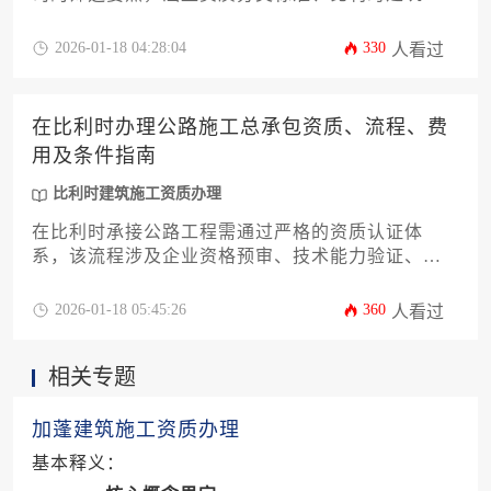
工资质办理核心流程、风险规避策略及本土化合规
要求，为工程企业提供从资质诊断到长期维护的全
2026-01-18 04:28:04
330
人看过
周期实战方案。
在比利时办理公路施工总承包资质、流程、费
用及条件指南
比利时建筑施工资质办理
在比利时承接公路工程需通过严格的资质认证体
系，该流程涉及企业资格预审、技术能力验证、财
务稳定性评估及合规审查等关键环节。成功获取公
路施工总承包资质意味着企业具备欧盟标准下的项
2026-01-18 05:45:26
360
人看过
目管理、环境保护和施工安全等综合能力，这是进
入比利时基建市场的法定通行证。本文将从申请条
相关专题
件、分步流程、预算规划及常见风险四个维度展开
深度解析。
加蓬建筑施工资质办理
基本释义：