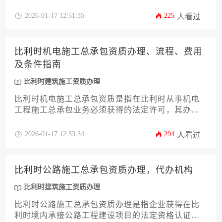
请专业许可的行政流程。该资质分为不同等级，涉
及技术能力、资金实力、人员配备等多方面审核。
2026-01-17 12:51:35
225
人看过
代办机构则为企业提供从材料准备、申报协调到后
续维护的全流程专业服务，尤其适合不熟悉当地法
规的中资企业。选择靠谱的代办服务能显著提升通
比利时机电施工总承包资质办理、流程、费用
过率并规避合规风险。
及条件指南
比利时建筑施工资质办理
比利时机电施工总承包资质是指在比利时从事机电
工程施工总承包业务必须获得的法定许可，其办理
需满足企业注册资金、专业人员配置、技术能力和
安全保障等核心条件，通过比利时联邦经济事务部
2026-01-17 12:53:34
294
人看过
及大区政府审批后，方可承接各类机电工程项目。
比利时公路施工总承包资质办理，代办机构
比利时建筑施工资质办理
比利时公路施工总承包资质办理是指企业获得在比
利时境内承接公路工程建设项目的法定资格认证流