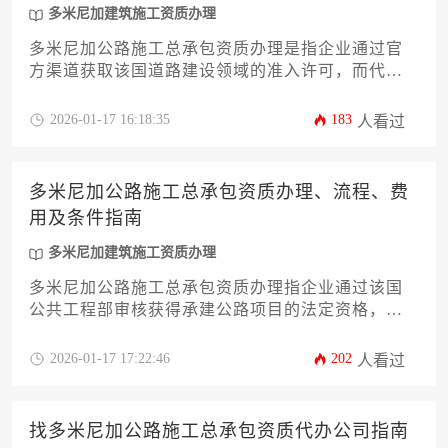
多米尼加建筑施工资质办理
多米尼加公路施工总承包资质办理是指企业通过官
方渠道获取该国道路建设领域的准入许可，而代办
机构则是专业协助企业完成资质申请全流程的第三
方服务平台。本文将系统解析资质申请的核心要
2026-01-17 16:18:35
183
人看过
件、本土化合规要求、代办服务筛选标准等关键环
节，帮助工程企业高效打通加勒比地区基建市场准
入通道。
多米尼加公路施工总承包资质办理、流程、费
用及条件指南
多米尼加建筑施工资质办理
多米尼加公路施工总承包资质办理指企业通过该国
公共工程部审核获得承建公路项目的法定资格，其
流程包含资格审查、技术评估和财务审核三个阶
段，办理费用主要由政府规费、第三方服务费及保
2026-01-17 17:22:46
202
人看过
证金构成，核心条件需满足注册资本最低限额、本
土工程师配备比例及过往工程业绩证明等硬性要
求。
找多米尼加公路施工总承包资质代办公司指南