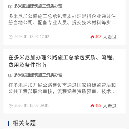
多米尼加建筑施工资质办理
多米尼加公路施工总承包资质办理是指企业通过注
册当地公司、配备专业人员、提交技术材料等步
骤，经该国公共工程与通信部审批后获得承建公路
项目的法定资格，其流程涉及法律合规、资金验
2026-01-18 07:17:02
408
人看过
证、技术方案审核等环节，总费用约需15万至30万
美元，周期6至12个月，核心条件包括本土化股权结
构、工程师团队认证及财务能力证明。
在多米尼加办理公路施工总承包资质、流程、
费用及条件指南
多米尼加建筑施工资质办理
在多米尼加开展公路建设需通过国家招标监管局和
公共工程部联合审核，流程涵盖资质预审、技术方
案提交、财务能力验证等核心环节，总费用涉及注
册资本担保金等多项支出，成功获批的关键在于本
2026-01-18 07:39:01
489
人看过
地化团队组建与合规文件准备。
相关专题