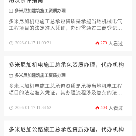
用及条件指南
多米尼加建筑施工资质办理
多米尼加机电施工总承包资质是承揽当地机械电气
工程项目的法定准入凭证，办理需通过工商登记、
税务注册、社保开户、资质申请四步流程，整体周
期约6-8个月，基础费用涵盖政府规费、公证律师费
2026-01-17 11:00:21
279
人看过
及技术文件制备费等三大类，企业需满足注册资
本、技术人员配置、设备资产及过往业绩四项核心
条件。
多米尼加机电施工总承包资质办理，代办机构
多米尼加建筑施工资质办理
多米尼加机电施工总承包资质是承接当地机电工程
项目的法定准入凭证，其办理流程涉及复杂的法律
文件和技术审核，专业代办机构通过整合本地资源
与政策通道，可为企业节省约60%的时间成本并显著
2026-01-17 11:34:52
403
人看过
降低合规风险。
多米尼加公路施工总承包资质办理，代办机构