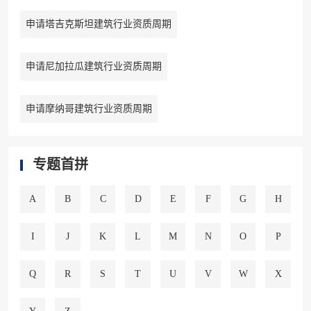
申请塔吉克斯坦建筑行业资质周期
申请尼加拉瓜建筑行业资质周期
申请摩纳哥建筑行业资质周期
专题首拼
A
B
C
D
E
F
G
H
I
J
K
L
M
N
O
P
Q
R
S
T
U
V
W
X