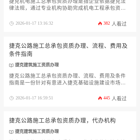
捷克机电施工总承包资质办理是指企业依据捷克法
律法规，通过专业机构协助完成机电工程承包资质
申请的全流程服务，涵盖资格审核、文件准备、审
批跟进等环节，旨在帮助国际企业合规进入捷克建
2026-01-17 13:16:32
382
人看过
筑市场。
捷克公路施工总承包资质办理、流程、费用及
条件指南
捷克建筑施工资质办理
捷克公路施工总承包资质办理、流程、费用及条件
指南是一份针对有意进入捷克基础设施建设市场的
企业所编写的系统性指导文件，涵盖资质分类、申
请条件、审批流程、费用构成及合规要求等核心内
2026-01-17 16:59:51
445
人看过
容，为企业提供从零开始完成资质认证的全流程实
操方案。
捷克公路施工总承包资质办理，代办机构
捷克建筑施工资质办理