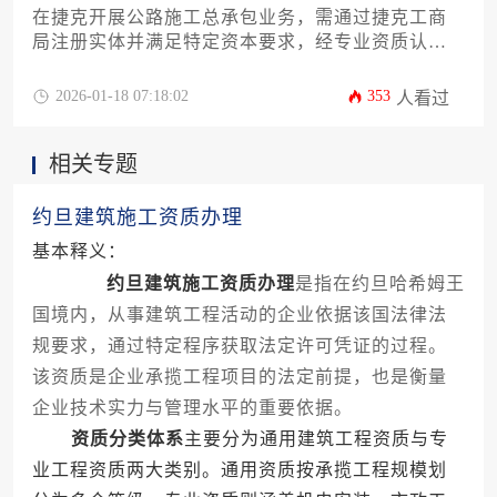
在捷克开展公路施工总承包业务，需通过捷克工商
局注册实体并满足特定资本要求，经专业资质认证
和技术能力审核后，向区域行政机关提交申请。整
个流程涉及法律合规、财务审计及技术文件准备，
2026-01-18 07:18:02
353
人看过
周期约6-12个月，费用视项目规模浮动于数十万至百
万捷克克朗。本指南将系统解析资质分类、申请流
相关专题
程关键节点及成本构成，助力企业高效完成市场准
入。
约旦建筑施工资质办理
基本释义：
约旦建筑施工资质办理
是指在约旦哈希姆王
国境内，从事建筑工程活动的企业依据该国法律法
规要求，通过特定程序获取法定许可凭证的过程。
该资质是企业承揽工程项目的法定前提，也是衡量
企业技术实力与管理水平的重要依据。
资质分类体系
主要分为通用建筑工程资质与专
业工程资质两大类别。通用资质按承揽工程规模划