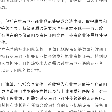
级制度既保证了小型企业的生存空间，又确保了重大工程由
格局。
包括在罗马尼亚商业登记处完成合法注册，取得税号和
质等级而异，特级资质通常要求注册资本不低于一百万欧
所有股东的身份证明及资信证明文件。外资企业还需额外提
文件。
立完善的技术团队架构。具体包括配备足够数量的注册工
须持有罗马尼亚相关专业协会颁发的执业资格证书。特别规
的人员担任，且外籍技术人员需通过罗马尼亚语的专业考
，以证明团队的稳定性。
清单，包括合同文件、验收报告和业主评价等全套证明
，更注重项目类型的多样性以及与申请资质的匹配度。对于
家的工程业绩，但需经过罗马尼亚驻外使领馆的认证程序。
其拥有或长期租赁符合欧洲标准的专业机械设备。设备清