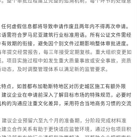
等。整个审批过程建立完整的追溯机制，每个环节的处理意
何虚假信息都将导致申请作废且两年内不得再次申请。
术语需符合罗马尼亚建筑行业标准用语。所有公证文件需经
件有效期的衔接，避免因个别文件过期影响整体审批进度。
年提交经营报告，每三年接受定期复核。重大组织变更如
报。项目实施过程中如发生重大质量事故或安全事故，资质
新动态，及时调整管理体系以满足新的监管要求。
点，如首都布加勒斯特地区对历史城区施工有额外限
。建议企业在申请前深入了解目标市场的特殊规范，必要时
机构的沟通应注重文化差异，采用符合当地商务习惯的交流
建议企业预留六至九个月的准备期，分阶段完成材料准
业建立合作关系有助于更快适应监管环境，通过分包项目积