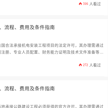
316
人看过
、流程、费用及条件指南
该国合法承接机电安装工程项目的法定许可，其办理需通过
司注册、专业人员配置、财务能力证明及技术文件准备等核
料提交、现场核查及证书颁发四个阶段，总费用受企业规
272
人看过
数十万欧元之间。
、流程、费用及条件指南
当地承接公路建设工程必须获得的官方许可，其办理需通过