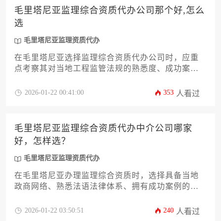
做出决策。
毛里塔尼亚监理综合资质代办公司那个好,怎么
选
毛里塔尼亚监理资质代办
在毛里塔尼亚选择监理综合资质代办公司时，应重
点考察其对当地工程监管法规的熟悉度、成功案例
数量、本地化服务团队实力以及风险应对机制。建
议通过比对三家以上机构的资质审批通过率、合同
2026-01-22 00:41:00
353
人看过
条款透明度和后续维护承诺来做出决策，同时需警
惕过度承诺低价快速取证的中介。
毛里塔尼亚监理综合资质代办中介公司哪家
好，怎样选？
毛里塔尼亚监理资质代办
在毛里塔尼亚办理监理综合资质时，选择具备当地
政商网络、熟悉法语法律体系、拥有成功案例的中
介机构至关重要。建议通过考察机构历史、验证真
实客户评价、对比服务条款等方式筛选，尤其需警
2026-01-22 03:50:51
240
人看过
惕承诺百分之百包过或低价陷阱的代办公司。