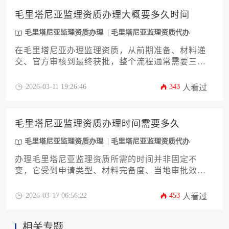
成本的关键。
毛里塔尼亚监理资质办理大概要多久时间
毛里塔尼亚监理资质办理
毛里塔尼亚监理资质代办
在毛里塔尼亚办理监理资质，从前期准备、材料递
交、官方审核到最终获批，整个流程通常需要三至
六个月不等，具体时长受申请主体条件、材料完备
度及当地审批效率等多重因素影响。
2026-03-11 19:26:46
343
人看过
毛里塔尼亚监理资质办理时间需要多久
毛里塔尼亚监理资质办理
毛里塔尼亚监理资质代办
办理毛里塔尼亚监理资质所需的时间并非固定不
变，它受到申请类型、材料完备度、当地审批效率
以及代理机构专业水平等多重因素的综合影响。通
常情况下，从启动申请到最终获批，整个周期可能
2026-03-17 06:56:22
453
人看过
短则数月，长则超过一年，关键在于前期准备是否
充分以及流程推进是否顺畅。
相关专题