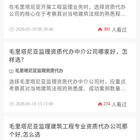
在毛里塔尼亚开展工程监理业务时，选择资质代办
公司的核心在于考察其对当地建筑法规的熟悉程
度、阿拉伯语与法语双语文件处理能力以及西非工
程市场资源整合实力。真正优质的代办机构应具备
2026-01-19 08:39:48
393
人看过
当地住建部门备案资质，并能提供从材料准备到后
期维护的全周期合规化服务。建议通过实地考察过
往成功案例、比对隐形收费条款、评估紧急事务响
毛里塔尼亚监理资质代办中介公司哪家好，怎
应速度等维度进行综合判断。
样选？
毛里塔尼亚监理资质代办
选择毛里塔尼亚监理资质代办中介公司时，应重点
考察其对当地建筑法规的熟悉度、成功案例数量、
法语/阿拉伯语文件处理能力及后期服务保障。建议
通过比对机构专业背景、实地考察在建项目、核实
2026-01-19 15:13:00
274
人看过
客户评价等方式综合判断，避免单纯以价格作为选
择标准。
毛里塔尼亚监理建筑工程专业资质代办公司那
个好,怎么选