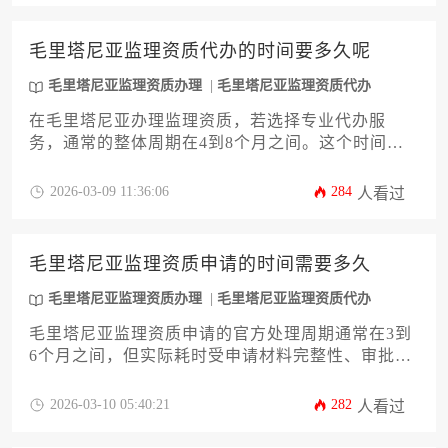
毛里塔尼亚监理资质代办的时间要多久呢
毛里塔尼亚监理资质办理
毛里塔尼亚监理资质代办
在毛里塔尼亚办理监理资质，若选择专业代办服
务，通常的整体周期在4到8个月之间。这个时间跨
度并非固定，其长短主要取决于申请材料的完备程
度、与当地政府部门的沟通效率以及具体资质类别
2026-03-09 11:36:06
284
人看过
的审批复杂度。对于计划在该国开展工程监理业务
的企业而言，提前了解流程并做好充分准备是缩短
办理时间的关键。
毛里塔尼亚监理资质申请的时间需要多久
毛里塔尼亚监理资质办理
毛里塔尼亚监理资质代办
毛里塔尼亚监理资质申请的官方处理周期通常在3到
6个月之间，但实际耗时受申请材料完整性、审批机
构效率及申请方准备程度等多重因素影响，整个流
程可能延长至8个月甚至更久。对于计划在该国开展
2026-03-10 05:40:21
282
人看过
工程监理业务的企业或个人而言，提前充分了解其
复杂的行政审批体系并做好周全准备，是控制时间