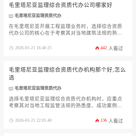
毛里塔尼亚监理综合资质代办公司哪家好
毛里塔尼亚监理资质代办
在毛里塔尼亚开展工程监理业务时，选择综合资质
代办公司的核心在于考察其对当地建筑法规的熟悉
度、跨文化沟通能力和过往项目成功率。专业机构
能有效协助企业突破语言障碍、规避法律风险，并
2026-01-21 16:40:25
442
人看过
通过本地化服务网络大幅缩短资质审批周期。
毛里塔尼亚监理综合资质代办机构那个好,怎么
选
毛里塔尼亚监理资质代办
选择毛里塔尼亚监理综合资质代办机构时，应重点
考察其对当地工程监管法规的熟悉度、成功案例的
真实性以及跨境服务的全流程支撑能力。没有绝对
最优的机构，只有与企业自身项目需求、时间节点
2026-01-21 22:05:40
136
人看过
及预算控制最匹配的服务商。建议通过比对机构的
本土化团队实力、历史项目数据及风险预案机制来