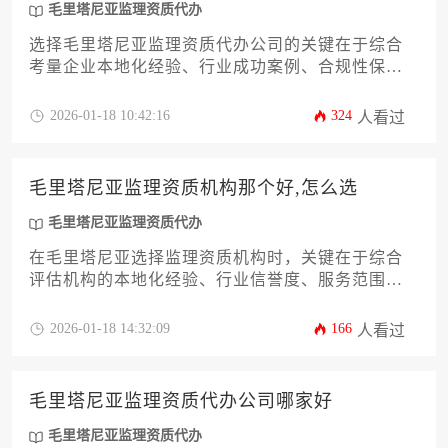
毛里塔尼亚监理资质代办
选择毛里塔尼亚监理资质代办公司的关键在于综合
考量企业本地化经验、行业成功案例、合规性保障
体系及后续服务能力，建议通过实地考察、资质核
验、合同细节审核等步骤筛选具备深厚当地政商资
2026-01-18 10:42:16
324
人看过
源与跨文化沟通能力的专业机构。
毛里塔尼亚监理资质机构那个好,怎么选
毛里塔尼亚监理资质代办
在毛里塔尼亚选择监理资质机构时，关键在于综合
评估机构的本地化经验、行业信誉度、服务范围与
性价比，同时需结合具体工程项目的技术难度与合
规要求进行针对性筛选，而非简单比较单一指标。
2026-01-18 14:32:09
166
人看过
对于需要全程协助的企业，专业的毛里塔尼亚监理
资质代办服务能显著提升申报效率。
毛里塔尼亚监理资质代办公司哪家好
毛里塔尼亚监理资质代办