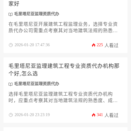
家好
毛里塔尼亚监理资质代办
在毛里塔尼亚开展建筑工程监理业务，选择专业资
质代办公司需重点考察其对当地建筑法规的熟悉程
度、阿拉伯语文件处理能力、政商资源网络及成功
案例经验，其中具备中阿双语团队且拥有当地住建
2026-01-20 17:47:36
225
人看过
部门合作经验的代理机构尤为可靠。
毛里塔尼亚监理建筑工程专业资质代办机构那
个好,怎么选
毛里塔尼亚监理资质代办
选择毛里塔尼亚监理建筑工程专业资质代办机构
时，应重点考察其对当地建筑法规的熟悉度、成功
案例数量、本地化服务团队实力以及收费标准透明
度。建议企业通过多维度比对、实地考察、核实过
2026-01-20 23:23:19
341
人看过
往项目记录等方式，筛选出兼具专业实力与诚信服
务的合作方，从而高效完成资质申报工作。