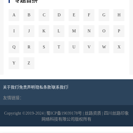
专题首拼
A
B
C
D
E
F
G
H
I
J
K
L
M
N
O
P
Q
R
S
T
U
V
W
X
Y
Z
|
|
|
|
关于我们
免责声明
隐私条款
联系我们
友情链接：
Copyright ©2019-2024
|
蜀ICP备19039178号
|
丝路资质
|
四川丝路印象
网络科技有限公司版权所有