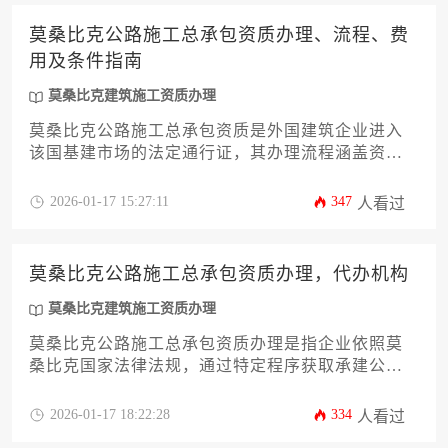
莫桑比克公路施工总承包资质办理、流程、费
用及条件指南
莫桑比克建筑施工资质办理
莫桑比克公路施工总承包资质是外国建筑企业进入
该国基建市场的法定通行证，其办理流程涵盖资质
预审、文件公证、部门审批及特殊许可获取四大阶
段，核心条件包括注册资本验证、当地合作伙伴绑
2026-01-17 15:27:11
347
人看过
定、技术人员资质备案等硬性要求，整体费用因项
目规模差异浮动在十五万至百万美元区间，成功获
取该资质的关键在于对莫桑比克建筑法规体系与政
莫桑比克公路施工总承包资质办理，代办机构
商关系的深度理解。
莫桑比克建筑施工资质办理
莫桑比克公路施工总承包资质办理是指企业依照莫
桑比克国家法律法规，通过特定程序获取承建公路
工程资格认证的过程，而代办机构则是专业提供此
类资质申请咨询与手续服务的第三方组织，能够帮
2026-01-17 18:22:28
334
人看过
助企业高效完成资质获取。