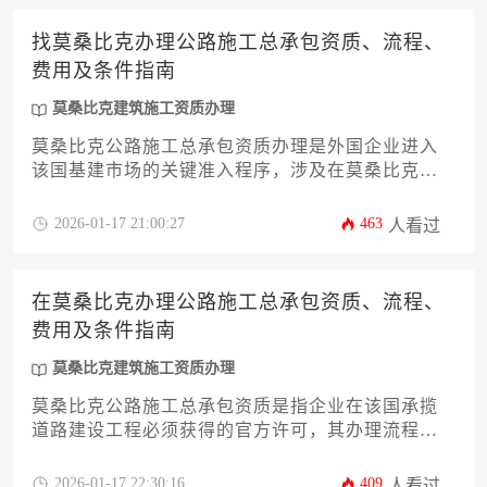
找莫桑比克办理公路施工总承包资质、流程、
费用及条件指南
莫桑比克建筑施工资质办理
莫桑比克公路施工总承包资质办理是外国企业进入
该国基建市场的关键准入程序，涉及在莫桑比克国
家投资银行完成公司注册、向公共工程部提交技术
能力证明、通过当地环评与安全审核等核心环节，
2026-01-17 21:00:27
463
人看过
整体流程约需6-12个月，费用主要涵盖政府规费、法
律咨询及本地化运营成本三大板块。
在莫桑比克办理公路施工总承包资质、流程、
费用及条件指南
莫桑比克建筑施工资质办理
莫桑比克公路施工总承包资质是指企业在该国承揽
道路建设工程必须获得的官方许可，其办理流程涉
及公司注册、资质预审、文件提交、现场核查及最
终审批五个核心环节，总体费用约需十五万至三十
2026-01-17 22:30:16
409
人看过