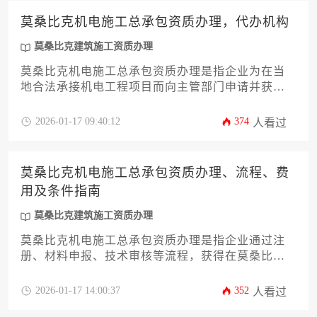
莫桑比克机电施工总承包资质办理，代办机构
莫桑比克建筑施工资质办理
莫桑比克机电施工总承包资质办理是指企业为在当
地合法承接机电工程项目而向主管部门申请并获取
许可证书的法定程序，而代办机构则是专门协助企
业高效完成这一复杂流程的专业服务组织。对于计
2026-01-17 09:40:12
374
人看过
划进入莫桑比克市场的机电工程企业而言，透彻理
解资质办理的具体要求、流程周期、潜在挑战以及
如何筛选可靠的代办合作伙伴，是项目成功落地的
莫桑比克机电施工总承包资质办理、流程、费
关键前提。
用及条件指南
莫桑比克建筑施工资质办理
莫桑比克机电施工总承包资质办理是指企业通过注
册、材料申报、技术审核等流程，获得在莫桑比克
境内承揽机电工程项目的法定资格，其条件涵盖资
金实力、技术人员配置和工程业绩等要求，费用则
2026-01-17 14:00:37
352
人看过
涉及注册费、审核费及中介服务费等综合支出。