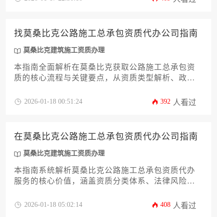
万美元，关键条件包括最低注册资本证明、本地化
用工比例、专业技术设备配置及过往工程业绩审核
等要求。
找莫桑比克公路施工总承包资质代办公司指南
莫桑比克建筑施工资质办理
本指南全面解析在莫桑比克获取公路施工总承包资
质的核心流程与关键要点，从资质类型解析、政策
法规解读到代办机构筛选标准，为企业提供系统化
的资质办理解决方案，助力高效开拓莫桑比克基建
2026-01-18 00:51:24
392
人看过
市场。
在莫桑比克公路施工总承包资质代办公司指南
莫桑比克建筑施工资质办理
本指南系统解析莫桑比克公路施工总承包资质代办
服务的核心价值，涵盖资质分类体系、法律风险规
避、本地化合作策略等关键维度，为工程企业提供
从政策解读到实操落地的全流程解决方案，助力企
2026-01-18 05:02:14
408
人看过
业高效突破市场准入壁垒。