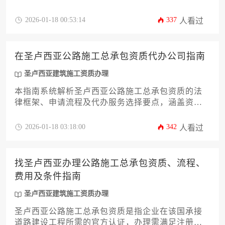
航，本文将从资质法规解读、代办机构筛选标准、
申请流程拆解、风险规避策略等十二个维度，为工
2026-01-18 00:53:14
337
人看过
程企业提供系统化落地方案。
在圣卢西亚公路施工总承包资质代办公司指南
圣卢西亚建筑施工资质办理
本指南系统解析圣卢西亚公路施工总承包资质的法
律框架、申请流程及代办服务选择要点，涵盖资质
分级标准、资金门槛、本地化合作策略等核心要
素，为工程企业提供合规准入的实操方案。
2026-01-18 03:18:00
342
人看过
找圣卢西亚办理公路施工总承包资质、流程、
费用及条件指南
圣卢西亚建筑施工资质办理
圣卢西亚公路施工总承包资质是指企业在该国承接
道路建设工程所需的官方认证，办理需满足注册资