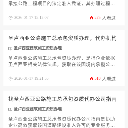
承接公路工程项目的法定准入凭证，其办理过程需
严格遵循当地建筑行业法规，涉及公司注册、资金
证明、技术能力审核、人员资格认证及环境保护承
2026-01-17 15:12:07
275
人看过
诺等多个环节，整个流程约需六至九个月，总费用
因公司规模和项目复杂度而异，通常在数万至数十
万美元之间。
圣卢西亚公路施工总承包资质办理，代办机构
圣卢西亚建筑施工资质办理
圣卢西亚公路施工总承包资质办理，是指企业依据
圣卢西亚相关法律法规，获取在该国境内承揽公路
工程建设项目的法定许可凭证；而代办机构则是专
门协助企业完成此项复杂申请流程的专业服务组
2026-01-17 19:21:53
318
人看过
织。
找圣卢西亚公路施工总承包资质代办公司指南
圣卢西亚建筑施工资质办理
圣卢西亚公路施工总承包资质代办公司指南是协助
企业高效获取该国道路建设准入许可的专业服务导