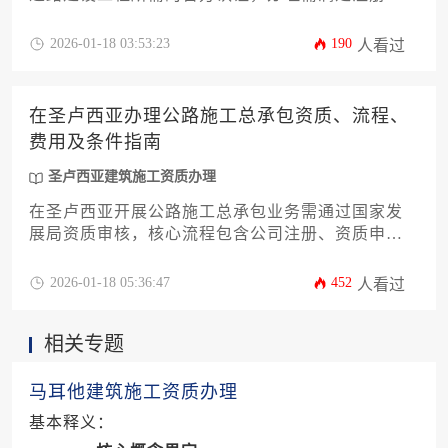
本、技术人员、工程业绩等核心条件，通过注册公
司、提交申请、现场审核等流程，涉及政府规费、
2026-01-18 03:53:23
190
人看过
专业咨询、人员认证等费用，通常需要4-6个月完
成。
在圣卢西亚办理公路施工总承包资质、流程、
费用及条件指南
圣卢西亚建筑施工资质办理
在圣卢西亚开展公路施工总承包业务需通过国家发
展局资质审核，核心流程包含公司注册、资质申
请、技术审查等五大阶段，总费用约需十五万至三
十万东加勒比元，关键条件包括本地股东参与、专
2026-01-18 05:36:47
452
人看过
业工程师配置及百万级注册资本验资，完整办理周
期通常持续四至八个月。
相关专题
马耳他建筑施工资质办理
基本释义：