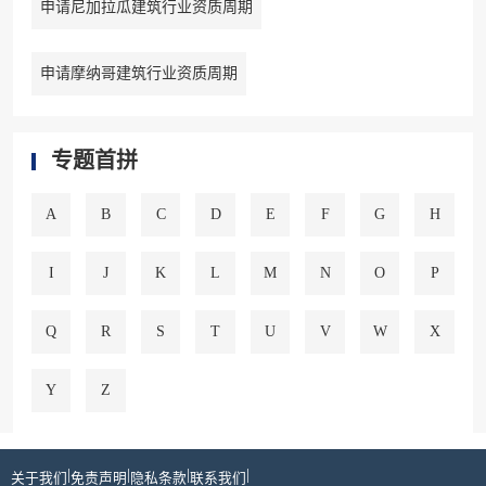
申请尼加拉瓜建筑行业资质周期
申请摩纳哥建筑行业资质周期
专题首拼
A
B
C
D
E
F
G
H
I
J
K
L
M
N
O
P
Q
R
S
T
U
V
W
X
Y
Z
|
|
|
|
关于我们
免责声明
隐私条款
联系我们