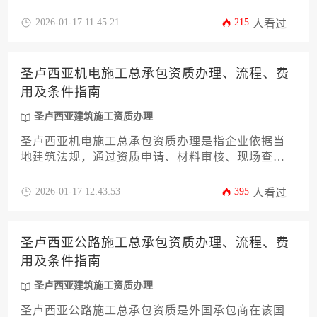
代办机构完成全套合规流程，涵盖资格预审、材料
编制、属地化对接等关键环节，有效规避跨国审批
2026-01-17 11:45:21
215
人看过
风险。
圣卢西亚机电施工总承包资质办理、流程、费
用及条件指南
圣卢西亚建筑施工资质办理
圣卢西亚机电施工总承包资质办理是指企业依据当
地建筑法规，通过资质申请、材料审核、现场查验
等流程，取得承接机电工程项目的法定资格。该过
程涉及明确的资金要求、专业技术人员配置、工程
2026-01-17 12:43:53
395
人看过
业绩证明等核心条件，办理费用根据资质等级和代
理服务差异而浮动。
圣卢西亚公路施工总承包资质办理、流程、费
用及条件指南
圣卢西亚建筑施工资质办理
圣卢西亚公路施工总承包资质是外国承包商在该国