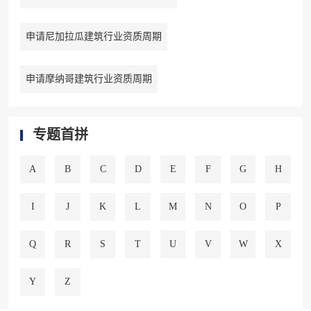
申请尼加拉瓜建筑行业资质周期
申请摩纳哥建筑行业资质周期
专题首拼
A
B
C
D
E
F
G
H
I
J
K
L
M
N
O
P
Q
R
S
T
U
V
W
X
Y
Z