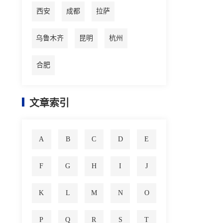
西安
成都
拉萨
乌鲁木齐
昆明
杭州
合肥
文章索引
A
B
C
D
E
F
G
H
I
J
K
L
M
N
O
P
Q
R
S
T