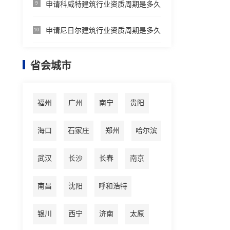
申请科威特建筑行业资质周期是多久
9
申请尼日尔建筑行业资质周期是多久
10
省会城市
福州
广州
南宁
贵阳
海口
石家庄
郑州
哈尔滨
武汉
长沙
长春
南京
南昌
沈阳
呼和浩特
银川
西宁
济南
太原