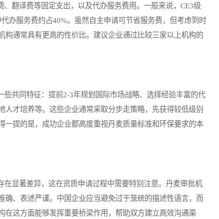
、翻译费等固定支出，以及代办服务费用。一般来说，CE3级
其中代办服务费约占40%。虽然自主申请可节省服务费，但考虑到时
机构通常具有更高的性价比。建议企业通过比较三家以上机构的
共同特征：提前2-3年规划国际市场战略、选择经验丰富的代
地人才培养等。这些企业通常采取分步走策略，先获得较低级别
得一提的是，成功企业都高度重视丹麦质量标准和环保要求的本
在显著差异，这在资质申请过程中需要特别注意。丹麦审批机
准确、表述严谨。中国企业应当避免过于笼统的描述性语言，而
构在这方面能够发挥重要桥梁作用，帮助双方建立高效沟通渠