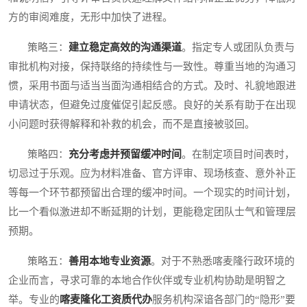
方的审阅难度，无形中加快了进程。
策略三：
建立稳定高效的沟通渠道
。指定专人或团队负责与
审批机构对接，保持联络的持续性与一致性。尊重当地的沟通习
惯，采用书面与适当当面沟通相结合的方式。及时、礼貌地跟进
申请状态，但避免过度催促引起反感。良好的关系有助于在出现
小问题时获得解释和补救的机会，而不是直接被驳回。
策略四：
充分考虑并预留缓冲时间
。在制定项目时间表时，
切忌过于乐观。应为材料准备、官方评审、现场核查、意外补正
等每一个环节都预留出合理的缓冲时间。一个现实的时间计划，
比一个看似激进却不断延期的计划，更能稳定团队士气和管理层
预期。
策略五：
善用本地专业资源
。对于不熟悉喀麦隆行政环境的
企业而言，寻求可靠的本地合作伙伴或专业机构协助是明智之
举。专业的
喀麦隆化工资质代办
服务机构深谙各部门的“隐形”要