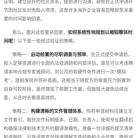
证明。建立良好的社区关系，提前进行沟通，避免在正式申请环
节因社区反对而陷入停滞，这是许多海外企业容易忽略却至关重
要的时间影响因素。
那么，面对这些复杂因素，
如何系统性地规划以缩短整体时
间呢
？以下是一些经过验证的策略。
策略一：
启动前置的尽职调查与预审
。在正式提交申请前，
投入足够资源进行全面的法规调研和内部评估。甚至可以考虑聘
请本地合规专家或顾问，对公司的软硬件条件进行一次“模拟
考”，提前发现并弥补差距。这相当于将官方的审查压力前置到
自身可控阶段，虽然增加了前期工作量，但能极大避免后续反
复，从总时长看是高效的。
策略二：
构建清晰的文件管理体系
。所有申请材料应建立主
文件索引，每份文件标明版本、日期、负责人。使用专业翻译机
构确保法律和技术文件的翻译准确性。准备一份详细的提交清单
和说明信，引导评审官员快速理解文件结构和企业优势，降低对