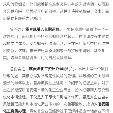
求和流程细节，他们能够精准准备文件、有效沟通协调，从而避
开常见陷阱，显著提升申请效率。这并非将控制权完全交出，而
是借助其经验为己所用。
策略六：
将合规融入长期运营
。不要把资质申请看作一个一
次性项目，而应视其为持续合规经营的起点。在申请过程中建立
起的文件体系、安全规程和沟通机制，应在日后运营中持续维护
和更新。这样，未来进行资质续期或业务扩展申请时，基础扎
实，流程会顺畅得多，时间自然大幅缩短。
总而言之，
喀麦隆化工资质办理
的时间，本质上是一个项目
管理问题，其核心是对不确定性风险的管理。从最初的三个月到
漫长的半年以上，差异就藏在上述每一个细节的把握之中。对于
志在长期深耕喀麦隆市场的化工企业而言，投入必要精力研究和
优化申请流程，不仅是为了尽快拿到准入许可，更是对企业自身
风险管理能力和本地化运营能力的一次重要锻炼。成功的
喀麦隆
化工资质办理
，意味着企业已经跨过了理解并适应本地商业环境