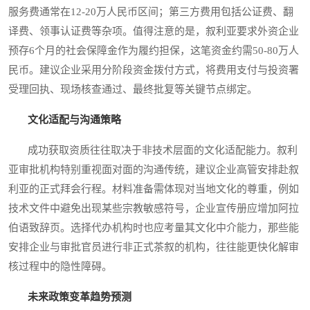
服务费通常在12-20万人民币区间；第三方费用包括公证费、翻
译费、领事认证费等杂项。值得注意的是，叙利亚要求外资企业
预存6个月的社会保障金作为履约担保，这笔资金约需50-80万人
民币。建议企业采用分阶段资金拨付方式，将费用支付与投资署
受理回执、现场核查通过、最终批复等关键节点绑定。
文化适配与沟通策略
成功获取资质往往取决于非技术层面的文化适配能力。叙利
亚审批机构特别重视面对面的沟通传统，建议企业高管安排赴叙
利亚的正式拜会行程。材料准备需体现对当地文化的尊重，例如
技术文件中避免出现某些宗教敏感符号，企业宣传册应增加阿拉
伯语致辞页。选择代办机构时也应考量其文化中介能力，那些能
安排企业与审批官员进行非正式茶叙的机构，往往能更快化解审
核过程中的隐性障碍。
未来政策变革趋势预测