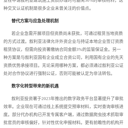
业在申请叙利亚建筑施工资质办理时可豁免50%的审核材料，这
种交叉认证机制是很多企业未曾关注的价值点。
替代方案与应急处理机制
若企业急需开展项目但资质尚未获批，可通过租赁当地资质
的方式过渡。叙利亚法律允许外资企业与持证本地企业签订资质
租赁协议，但需向投资署缴纳合同金额3%的监管保证金。另一
种方案是与叙利亚国有企业成立合资公司，利用国有企业的先天
资质优势承接项目。无论采用哪种方案，都必须通过叙利亚公证
处对合作协议进行强制公证，否则可能被认定为非法转包。
数字化转型带来的新机遇
叙利亚投资署于2023年推出的数字政务平台显著提升了审批
效率。企业现在可通过线上系统提交预审材料，实时查询审核进
度。部分代办机构已开发专属客户端，通过数据爬虫技术抓取审
批官员的审核偏好，针对性优化申报材料。更有前瞻性的机构开