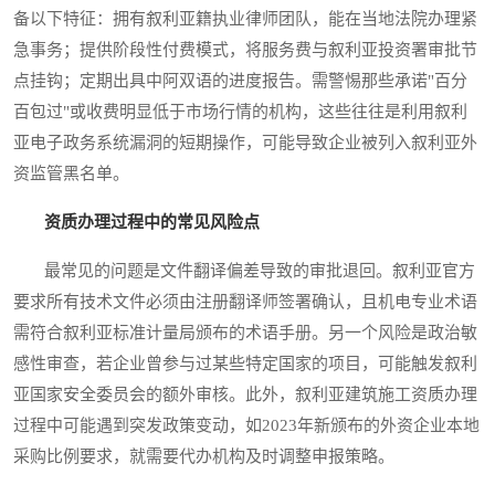
备以下特征：拥有叙利亚籍执业律师团队，能在当地法院办理紧
急事务；提供阶段性付费模式，将服务费与叙利亚投资署审批节
点挂钩；定期出具中阿双语的进度报告。需警惕那些承诺"百分
百包过"或收费明显低于市场行情的机构，这些往往是利用叙利
亚电子政务系统漏洞的短期操作，可能导致企业被列入叙利亚外
资监管黑名单。
资质办理过程中的常见风险点
最常见的问题是文件翻译偏差导致的审批退回。叙利亚官方
要求所有技术文件必须由注册翻译师签署确认，且机电专业术语
需符合叙利亚标准计量局颁布的术语手册。另一个风险是政治敏
感性审查，若企业曾参与过某些特定国家的项目，可能触发叙利
亚国家安全委员会的额外审核。此外，叙利亚建筑施工资质办理
过程中可能遇到突发政策变动，如2023年新颁布的外资企业本地
采购比例要求，就需要代办机构及时调整申报策略。