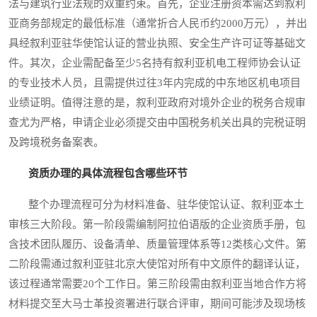
法与建筑行业法规的双重约束。首先，企业注册资本需达到叙利
亚商务部规定的最低标准（通常折合人民币约2000万元），并出
具经叙利亚驻华使馆认证的营业执照、安全生产许可证等基础文
件。其次，企业需配备至少5名持有叙利亚机电工程师协会认证
的专业技术人员，且需提供过往3年内完成的中东地区机电项目
业绩证明。值得注意的是，叙利亚政府对境外企业的税务合规审
查尤为严格，申请企业必须提交由中国税务机关出具的完税证明
及跨境税务备案表。
资质办理的具体流程包含哪些环节
整个办理流程可分为材料准备、驻华使馆认证、叙利亚本土
审核三大阶段。第一阶段需编制阿拉伯语版的企业资质手册，包
含技术团队履历、设备清单、质量管理体系等12类核心文件。第
二阶段需通过叙利亚驻北京大使馆对所有中文原件的翻译认证，
该过程通常需要20个工作日。第三阶段需由叙利亚当地合作方将
材料提交至大马士革投资署进行联合评审，期间可能涉及现场核