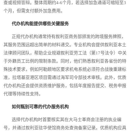
查或视频答辩。整体周期约4-6个月，若选择加急通道可缩短至3
个月，但需支付额外加急费用。
代办机构能提供哪些关键服务
正规代办机构通常持有叙利亚商务部颁发的跨境服务牌照，
其服务范围远超出简单的材料递交。专业机构会提供叙利亚本土
法律顾问团队，帮助企业规避叙利亚劳工法（第17号法令）中关
于外籍员工比例的限制条款。同时，他们熟悉叙利亚各省份的特
殊技术要求，例如阿勒颇地区要求机电系统必须符合战後重建标
准，拉塔基亚港区项目需通过海军司令部技术审核。此外，优质
代办机构还会提供资质维护服务，包括年度报告提交、税务申报
代理等持续性支持。
如何甄别可靠的代办服务机构
选择代办机构时首要核实其在大马士革商会注册的执业编
号，并通过叙利亚驻华使馆商务处查询备案记录。优质机构应具