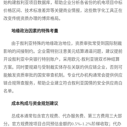
始构建叙利亚项目数据库，帮助企业分析各省份的机电项目中标
价格区间、技术标准差异等关键商业情报，这些数字化工具正在
改变传统资质办理的博弈格局。
地缘政治因素的特殊考量
由于叙利亚特殊的地缘政治地位，资质审批常受到国际制裁
影响的间接制约。企业需特别注意美元结算通道问题，建议提前
开设叙利亚中央银行特别账户，采用欧元-叙利亚镑双币种结算
方案。同时要规避与受制裁实体存在关联的供应链企业，否则可
能触发资质审批的国安审查机制。专业代办机构通常会提供供应
链合规筛查服务，帮助企业建立符合叙利亚国情的安全供应商白
名单。
成本构成与资金规划建议
总成本通常包含官方规费、代办服务费、第三方费用三大部
分。官方规费按项目合同预估金额的0.5%-1.2%阶梯收取；代办