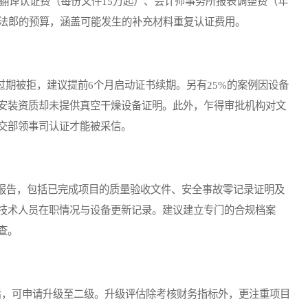
料翻译认证费（每份文件15万起）、会计师事务所报表调整费（年
亿中非法郎的预算，涵盖可能发生的补充材料重复认证费用。
期被拒，建议提前6个月启动证书续期。另有25%的案例因设备
安装资质却未提供真空干燥设备证明。此外，乍得审批机构对文
交部领事司认证才能被采信。
告，包括已完成项目的质量验收文件、安全事故零记录证明及
技术人员在职情况与设备更新记录。建议建立专门的合规档案
查。
，可申请升级至二级。升级评估除考核财务指标外，更注重项目