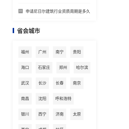
申请尼日尔建筑行业资质周期是多久
10
省会城市
福州
广州
南宁
贵阳
海口
石家庄
郑州
哈尔滨
武汉
长沙
长春
南京
南昌
沈阳
呼和浩特
银川
西宁
济南
太原