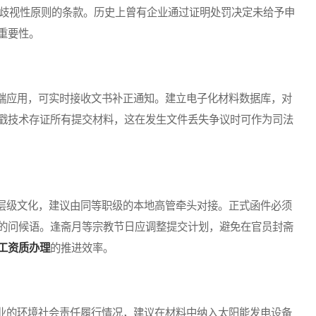
非歧视性原则的条款。历史上曾有企业通过证明处罚决定未给予申
重要性。
应用，可实时接收文书补正通知。建立电子化材料数据库，对
戳技术存证所有提交材料，这在发生文件丢失争议时可作为司法
级文化，建议由同等职级的本地高管牵头对接。正式函件必须
的问候语。逢斋月等宗教节日应调整提交计划，避免在官员封斋
工资质办理
的推进效率。
的环境社会责任履行情况，建议在材料中纳入太阳能发电设备