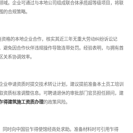
领域。企业可通过与本地公司组成联合体承揽超等级项目，将联
围的合规策略。
资格的本地企业合作，核实其近三年无重大劳动纠纷诉讼记
，避免因合作伙伴违规操作导致连带处罚。经验表明，与拥有酋
区关系协调效率。
企业申请资质时提交技术转让计划，建议提前准备本土员工培训
取资质标准调整信息。可聘请退休的审批部门官员担任顾问，建
乍得建筑施工资质办理
的政策风险。
同时向中国驻乍得使馆经商处求助。准备材料时可引用乍得