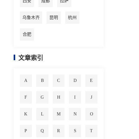
西安
成都
拉萨
乌鲁木齐
昆明
杭州
合肥
文章索引
A
B
C
D
E
F
G
H
I
J
K
L
M
N
O
P
Q
R
S
T