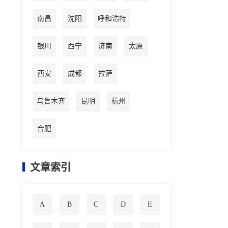
南昌
沈阳
呼和浩特
银川
西宁
济南
太原
西安
成都
拉萨
乌鲁木齐
昆明
杭州
合肥
文章索引
A
B
C
D
E