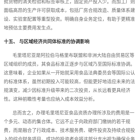
批货物的清关检验和标签审核上，固定资产投入少。而加工厂则
面临高昂的生产许可获取成本，包括厂房合规改造、质量体系建
设、实验室配置等重型投资。明确自身业务定位，有助于更精准
地预估主要费用发生点。
十五、 与区域经济共同体标准的协调影响
毛里塔尼亚是阿拉伯马格里布联盟和非洲大陆自由贸易区等
区域组织的成员，其食品标准正逐步与区域乃至国际标准协调。
这意味着，企业如果从一开始就采用食品法典委员会等国际公认
的标准体系，虽然初期投入可能较高，但能更好地适应未来的法
规演变，减少因标准升级带来的二次投资，从长远看更具经济
性。这种前瞻性考量也应纳入成本效益分析。
总而言之，办理毛里塔尼亚食品资质办理所涉及的费用是一
个多元、动态的集合体。它远不止于向政府部门缴纳的若干规
费，而是融合了行政成本、技术服务费、硬件投资及持续合规投
入的综合财务项目。成功的投资者会将这部分支出视为确保业务