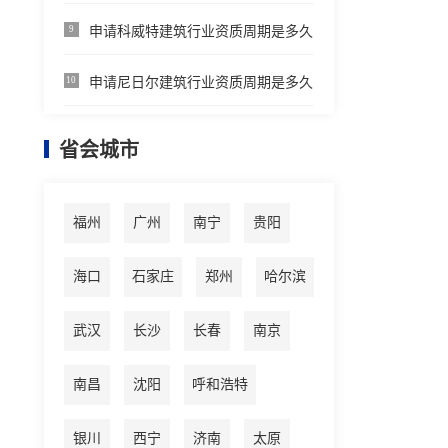
申请科威特建筑行业资质周期是多久
9
申请尼日尔建筑行业资质周期是多久
10
省会城市
福州
广州
南宁
贵阳
海口
石家庄
郑州
哈尔滨
武汉
长沙
长春
南京
南昌
沈阳
呼和浩特
银川
西宁
济南
太原