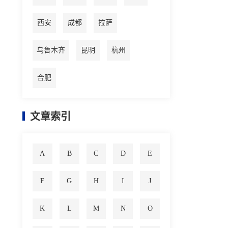
西安
成都
拉萨
乌鲁木齐
昆明
杭州
合肥
文章索引
A
B
C
D
E
F
G
H
I
J
K
L
M
N
O