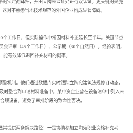
证书的法定翻译件，并由立陶宛公证处进行双认证。更关键的是施
范，这对不熟悉当地技术规范的外国企业构成显著障碍。
0个工作日，但实际操作中常因材料补正延长至半年。关键节点
员会评审（45个工作日）、公示期（30个自然日）。经验表明，
，能有效降低退回补充材料的概率。
警机制。他们通过数据库实时跟踪立陶宛建筑法规修订动态，
能及时整合到申请材料准备中。某中资企业曾在设备清单中列入未
换合规设备，避免了审批阶段的致命性否决。
常提供两条解决路径：一是协助参加立陶宛职业资格补充考