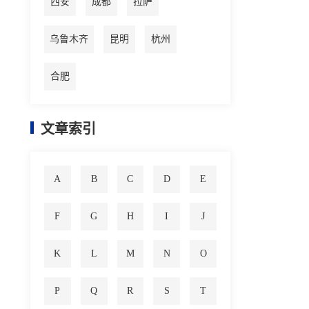
西安
成都
拉萨
乌鲁木齐
昆明
杭州
合肥
文章索引
A
B
C
D
E
F
G
H
I
J
K
L
M
N
O
P
Q
R
S
T