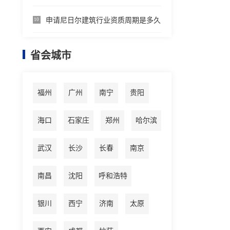
申请尼日尔建筑行业资质周期是多久
10
省会城市
福州
广州
南宁
贵阳
海口
石家庄
郑州
哈尔滨
武汉
长沙
长春
南京
南昌
沈阳
呼和浩特
银川
西宁
济南
太原