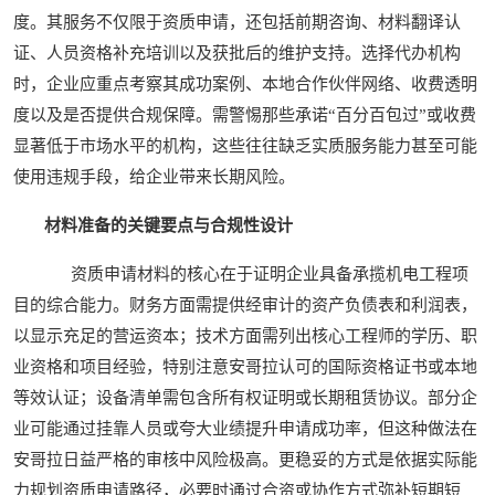
度。其服务不仅限于资质申请，还包括前期咨询、材料翻译认
证、人员资格补充培训以及获批后的维护支持。选择代办机构
时，企业应重点考察其成功案例、本地合作伙伴网络、收费透明
度以及是否提供合规保障。需警惕那些承诺“百分百包过”或收费
显著低于市场水平的机构，这些往往缺乏实质服务能力甚至可能
使用违规手段，给企业带来长期风险。
材料准备的关键要点与合规性设计
资质申请材料的核心在于证明企业具备承揽机电工程项
目的综合能力。财务方面需提供经审计的资产负债表和利润表，
以显示充足的营运资本；技术方面需列出核心工程师的学历、职
业资格和项目经验，特别注意安哥拉认可的国际资格证书或本地
等效认证；设备清单需包含所有权证明或长期租赁协议。部分企
业可能通过挂靠人员或夸大业绩提升申请成功率，但这种做法在
安哥拉日益严格的审核中风险极高。更稳妥的方式是依据实际能
力规划资质申请路径，必要时通过合资或协作方式弥补短期短