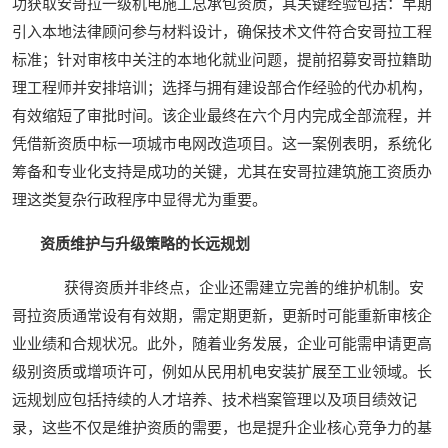
功获取安哥拉一级机电施工总承包资质，其关键经验包括：早期
引入本地法律顾问参与材料设计，确保技术文件符合安哥拉工程
标准；针对审核中关注的本地化就业问题，提前招募安哥拉籍助
理工程师并安排培训；选择与拥有建设部合作经验的代办机构，
有效缩短了审批时间。该企业最终在六个月内完成全部流程，并
凭借新资质中标一项城市电网改造项目。这一案例表明，系统化
筹备和专业化支持是成功的关键，尤其在安哥拉建筑施工资质办
理这类复杂行政程序中显得尤为重要。
资质维护与升级策略的长远规划
获得资质并非终点，企业还需建立完善的维护机制。安
哥拉资质通常设有有效期，需定期更新，更新时可能重新审核企
业业绩和合规状况。此外，随着业务发展，企业可能需申请更高
级别资质或增项许可，例如从民用机电安装扩展至工业领域。长
远规划应包括持续的人才培养、技术档案管理以及项目绩效记
录，这些不仅是维护资质的需要，也是提升企业核心竞争力的基