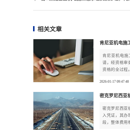
相关文章
肯尼亚机电施
肯尼亚机电施
请，经资格审
资格的全过程
力审核及专业
2026-01-17 09:47:48
业规模及资质
密克罗尼西亚
密克罗尼西亚
入凭证，其办
段，整体费用
位之间，具体