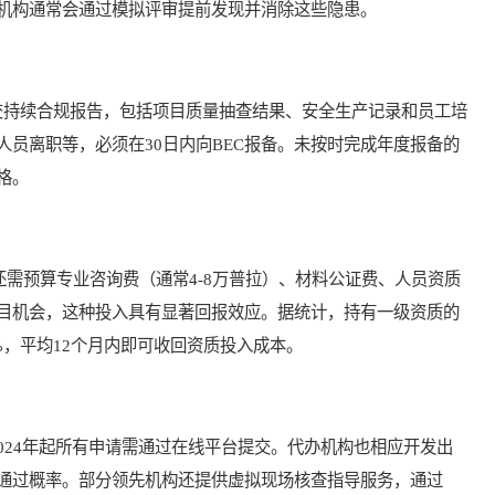
机构通常会通过模拟评审提前发现并消除这些隐患。
持续合规报告，包括项目质量抽查结果、安全生产记录和员工培
员离职等，必须在30日内向BEC报备。未按时完成年度报备的
格。
还需预算专业咨询费（通常4-8万普拉）、材料公证费、人员资质
目机会，这种投入具有显著回报效应。据统计，持有一级资质的
%，平均12个月内即可收回资质投入成本。
24年起所有申请需通过在线平台提交。代办机构也相应开发出
通过概率。部分领先机构还提供虚拟现场核查指导服务，通过