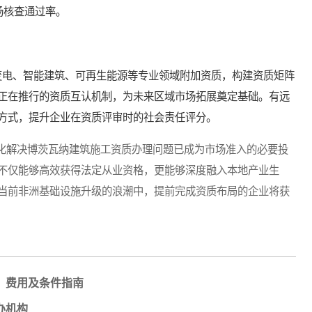
场核查通过率。
电、智能建筑、可再生能源等专业领域附加资质，构建资质矩阵
正在推行的资质互认机制，为未来区域市场拓展奠定基础。有远
方式，提升企业在资质评审时的社会责任评分。
解决博茨瓦纳建筑施工资质办理问题已成为市场准入的必要投
不仅能够高效获得法定从业资格，更能够深度融入本地产业生
当前非洲基础设施升级的浪潮中，提前完成资质布局的企业将获
、费用及条件指南
办机构