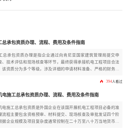
工总承包资质办理、流程、费用及条件指南
工总承包资质办理是指企业通过向肯尼亚国家建筑管理局提交申
查、技术评估和现场核查等环节，最终获得承接机电工程项目合法
。该资质分为多个等级，涉及详细的申请材料准备、严格的财务能
技术人员配置要求，办理周期通常需要三至六个月，总费用根据企
394
人看过
等级浮动在数十万至数百万肯尼亚先令之间。
机电施工总承包资质办理、流程、费用及条件指南
机电施工总承包资质是外国企业在该国开展机电工程项目必备的准
理流程主要包含资格预审、材料提交、现场核查及审批发证四个阶
根据企业规模及项目复杂度通常控制在二十万至八十万当地货币单
条件涉及公司注册资本、专业技术团队、工程业绩及设备资产等多