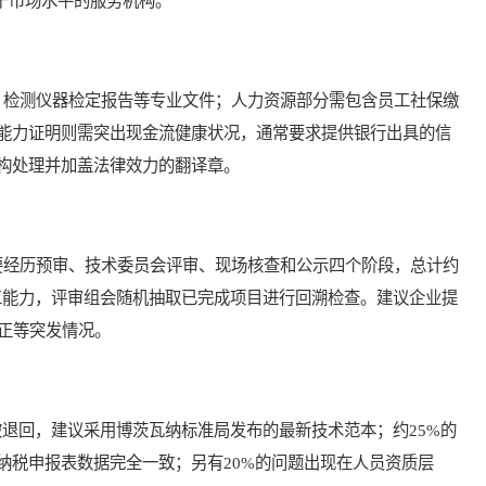
于市场水平的服务机构。
检测仪器检定报告等专业文件；人力资源部分需包含员工社保缴
能力证明则需突出现金流健康状况，通常要求提供银行出具的信
构处理并加盖法律效力的翻译章。
经历预审、技术委员会评审、现场核查和公示四个阶段，总计约
施工能力，评审组会随机抽取已完成项目进行回溯检查。建议企业提
补正等突发情况。
退回，建议采用博茨瓦纳标准局发布的最新技术范本；约25%的
纳税申报表数据完全一致；另有20%的问题出现在人员资质层