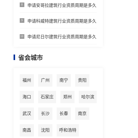
申请安哥拉建筑行业资质周期是多久
8
申请科威特建筑行业资质周期是多久
9
申请尼日尔建筑行业资质周期是多久
10
省会城市
福州
广州
南宁
贵阳
海口
石家庄
郑州
哈尔滨
武汉
长沙
长春
南京
南昌
沈阳
呼和浩特