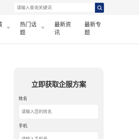
城
热门话
最新资
最新专
题
讯
题
立即获取企服方案
姓名
手机