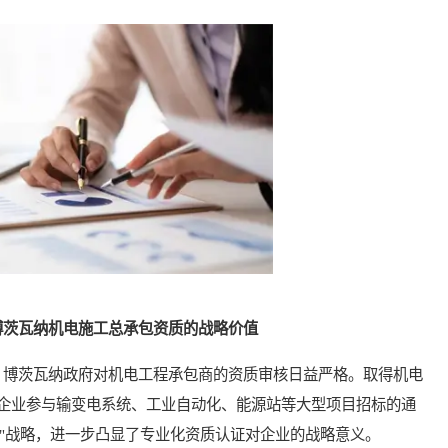
博茨瓦纳机电施工总承包资质的战略价值
博茨瓦纳政府对机电工程承包商的资质审核日益严格。取得机电
企业参与输变电系统、工业自动化、能源站等大型项目招标的通
化"战略，进一步凸显了专业化资质认证对企业的战略意义。