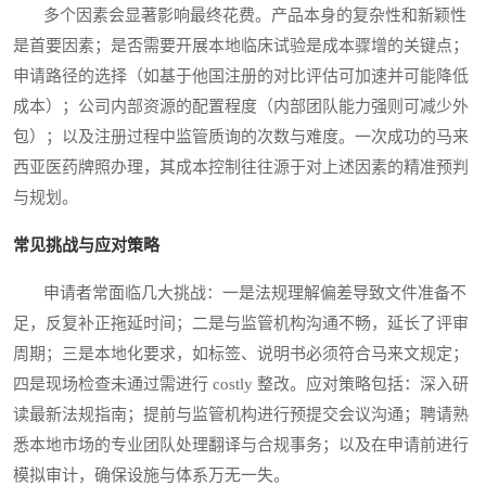
多个因素会显著影响最终花费。产品本身的复杂性和新颖性
是首要因素；是否需要开展本地临床试验是成本骤增的关键点；
申请路径的选择（如基于他国注册的对比评估可加速并可能降低
成本）；公司内部资源的配置程度（内部团队能力强则可减少外
包）；以及注册过程中监管质询的次数与难度。一次成功的马来
西亚医药牌照办理，其成本控制往往源于对上述因素的精准预判
与规划。
常见挑战与应对策略
申请者常面临几大挑战：一是法规理解偏差导致文件准备不
足，反复补正拖延时间；二是与监管机构沟通不畅，延长了评审
周期；三是本地化要求，如标签、说明书必须符合马来文规定；
四是现场检查未通过需进行 costly 整改。应对策略包括：深入研
读最新法规指南；提前与监管机构进行预提交会议沟通；聘请熟
悉本地市场的专业团队处理翻译与合规事务；以及在申请前进行
模拟审计，确保设施与体系万无一失。