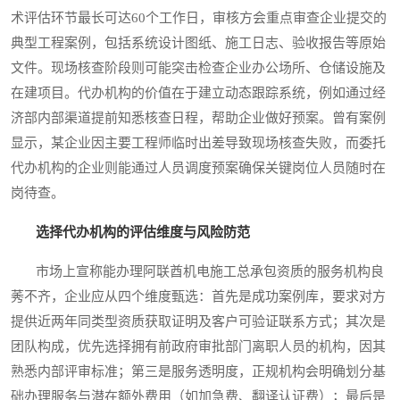
术评估环节最长可达60个工作日，审核方会重点审查企业提交的
典型工程案例，包括系统设计图纸、施工日志、验收报告等原始
文件。现场核查阶段则可能突击检查企业办公场所、仓储设施及
在建项目。代办机构的价值在于建立动态跟踪系统，例如通过经
济部内部渠道提前知悉核查日程，帮助企业做好预案。曾有案例
显示，某企业因主要工程师临时出差导致现场核查失败，而委托
代办机构的企业则能通过人员调度预案确保关键岗位人员随时在
岗待查。
选择代办机构的评估维度与风险防范
市场上宣称能办理阿联酋机电施工总承包资质的服务机构良
莠不齐，企业应从四个维度甄选：首先是成功案例库，要求对方
提供近两年同类型资质获取证明及客户可验证联系方式；其次是
团队构成，优先选择拥有前政府审批部门离职人员的机构，因其
熟悉内部评审标准；第三是服务透明度，正规机构会明确划分基
础办理服务与潜在额外费用（如加急费、翻译认证费）；最后是