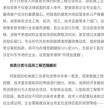
对于计划进入阿联酋市场的机电工程企业而言，获取施工总
承包资质不仅是法律层面的准入条件，更是体现企业专业能力、
赢得客户信任的重要基石。阿联酋的建筑市场监管体系以严格著
称，资质审批涉及工商、经济、劳工、技术监督等多个部门，且
政策条款常随行业发展而调整。若企业自行办理，往往因语言障
碍、流程不熟或材料反复修改而耗费数月时间，甚至错过关键项
目投标窗口。专业的代办机构则能精准把握政策动态，提前规避
常见审批陷阱，将平均办理周期缩短30%至50%，尤其对于首次
涉足中东市场的企业，这类服务堪称"市场加速器"。
资质分类与适用工程范围解析
阿联酋的机电施工总承包资质并非单一类型，而是根据工程
规模、技术复杂度和风险等级进行细分。例如，迪拜经济发展局
将资质划分为大型综合项目、中型商业设施、小型民用工程等不
同层级，每类对应不同的注册资本要求、技术人员配置标准和过
往业绩证明。企业需根据自身业务定位选择匹配的资质等级——