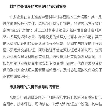
材料准备阶段的常见误区与应对策略
许多企业在自主准备申请材料时容易陷入三大误区：其一是
过度依赖模板化文件，忽视项目特异性描述，导致技术方案被评
定为"缺乏针对性"；其二是财务审计报告未按阿联酋会计准则调
整，尤其对递延收益、跨境税务的处理方式需本地化适配；其三
是人员资历证明的公证认证流程不完整，例如中国颁发的工程师
证书需经外交部认证、阿联酋驻华使馆双认证后才被认可。优质
代办机构会建立材料预审机制，通过模拟评审提前发现漏洞，比
如某中资企业在提交电梯安装专项资质申请时，代办方发现其提
供的欧洲安全认证未更新至最新版本，及时协助更换文件避免了
正式申请被驳回。
审批流程的关键节点与时间管控
从提交申请到最终颁证，阿联酋机电施工总承包资质审批包
含预审、技术评估、现场核查、公示期和制证五个阶段。其中技