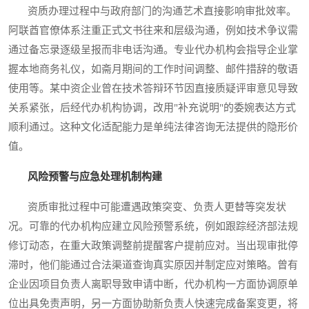
资质办理过程中与政府部门的沟通艺术直接影响审批效率。
阿联酋官僚体系注重正式文书往来和层级沟通，例如技术争议需
通过备忘录逐级呈报而非电话沟通。专业代办机构会指导企业掌
握本地商务礼仪，如斋月期间的工作时间调整、邮件措辞的敬语
使用等。某中资企业曾在技术答辩环节因直接质疑评审意见导致
关系紧张，后经代办机构协调，改用"补充说明"的委婉表达方式
顺利通过。这种文化适配能力是单纯法律咨询无法提供的隐形价
值。
风险预警与应急处理机制构建
资质审批过程中可能遭遇政策突变、负责人更替等突发状
况。可靠的代办机构应建立风险预警系统，例如跟踪经济部法规
修订动态，在重大政策调整前提醒客户提前应对。当出现审批停
滞时，他们能通过合法渠道查询真实原因并制定应对策略。曾有
企业因项目负责人离职导致申请中断，代办机构一方面协调原单
位出具免责声明，另一方面协助新负责人快速完成备案变更，将