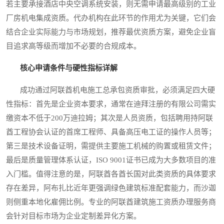
若主要承接酒店中央空调系统安装，则无需申请最高级别的工业
厂房机电集成资质。代办机构在此环节的作用尤为关键，它们会
结合企业实际能力与市场规划，推荐最优资质方案，避免企业盲
目追求高等级而增加不必要的合规成本。
核心申请条件与硬性指标详解
成功通过阿联酋机电施工总承包资质审批，必须满足四大硬
性指标：首先是企业资本要求，通常在迪拜注册的有限公司需实
缴资本不低于200万迪拉姆；其次是人员资质，包括聘用持阿联
酋工程协会认证的首席工程师、具备高压电工证的操作人员等；
第三是技术设备证明，需提供主要施工机械的购置或租赁文件；
最后是质量管理体系认证，ISO 9001证书已成为大多数项目的准
入门槛。值得注意的是，阿联酋各酋长国对此类资质的具体要求
存在差异，阿布扎比近年更强调绿色建筑标准配套能力，而沙迦
则侧重本地化雇佣比例。专业的阿联酋建筑施工资质办理服务商
会针对目标市场为企业定制差异化方案。