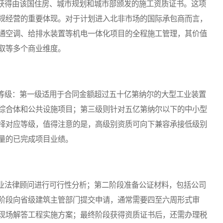
得由该国住房、城市规划和城市部颁发的施工资质证书。这项
规经营的重要体现。对于计划进入北非市场的国际承包商而言，
通空调、给排水装置等机电一体化项目的全程施工管理，其价值
取等多个商业维度。
级：第一级适用于合同金额超过五十亿第纳尔的大型工业装置
综合体和公共设施项目；第三级则针对五亿第纳尔以下的中小型
择对应等级，值得注意的是，高级别资质可向下兼容承接低级别
量的已完成项目业绩。
法律顾问进行可行性分析；第二阶段准备公证材料，包括公司
阶段向省级建筑主管部门提交申请，通常需要四至六周形式审
现场解答工程实施方案；最终阶段获得资质证书后，还需办理税