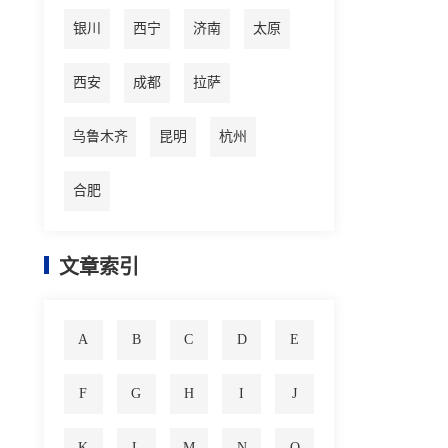
银川
西宁
济南
太原
西安
成都
拉萨
乌鲁木齐
昆明
杭州
合肥
文章索引
A
B
C
D
E
F
G
H
I
J
K
L
M
N
O