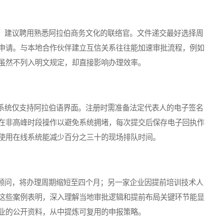
建议聘用熟悉阿拉伯商务文化的联络官。文件递交最好选择周
申请。与本地合作伙伴建立互信关系往往能加速审批流程，例如
虽然不列入明文规定，却直接影响办理效率。
统仅支持阿拉伯语界面。注册时需准备法定代表人的电子签名
在非高峰时段操作以避免系统拥堵，每次提交后保存电子回执作
使用在线系统能减少百分之三十的现场排队时间。
问，将办理周期缩短至四个月；另一家企业因提前培训技术人
这些案例表明，深入理解当地审批逻辑和提前布局关键环节能显
业的公开资料，从中提炼可复用的申报策略。