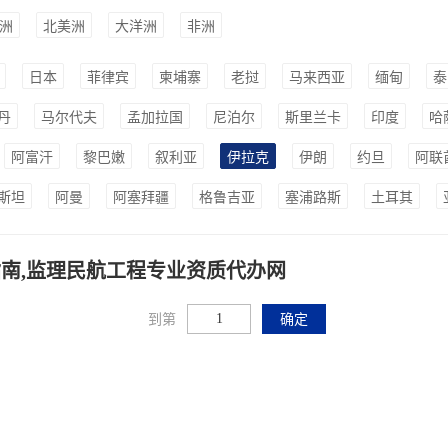
洲
北美洲
大洋洲
非洲
日本
菲律宾
柬埔寨
老挝
马来西亚
缅甸
泰
丹
马尔代夫
孟加拉国
尼泊尔
斯里兰卡
印度
哈
阿富汗
黎巴嫩
叙利亚
伊拉克
伊朗
约旦
阿联
斯坦
阿曼
阿塞拜疆
格鲁吉亚
塞浦路斯
土耳其
南,监理民航工程专业资质代办网
到第
确定