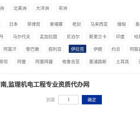
洲
北美洲
大洋洲
非洲
日本
菲律宾
柬埔寨
老挝
马来西亚
缅甸
泰
丹
马尔代夫
孟加拉国
尼泊尔
斯里兰卡
印度
哈
阿富汗
黎巴嫩
叙利亚
伊拉克
伊朗
约旦
阿联
斯坦
阿曼
阿塞拜疆
格鲁吉亚
塞浦路斯
土耳其
南,监理机电工程专业资质代办网
到第
确定