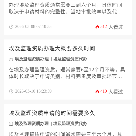
办理埃及监理资质通常需要三到六个月，具体时间
取决于申请材料的完整性、当地审批效率以及代办
机构的专业水平。提前准备合规文件并选择可靠代
办方能有效缩短周期，避免不必要的延误。
2026-03-08 07:10:33
312
人看过
埃及监理资质办理大概要多久时间
埃及监理资质办理
埃及监理资质代办
在埃及办理监理资质，通常需要6至12个月不等，具
体时长取决于申请类别、材料完备度及审批环节效
率。整个过程涉及前期准备、正式申请、评审与公
示等阶段，企业需提前规划并熟悉当地法规，必要
2026-03-10 13:23:59
419
人看过
时可寻求专业代办服务以加速进程。
埃及监理资质申请的时间需要多久
埃及监理资质办理
埃及监理资质代办
埃及监理资质申请的时间通常需要三至六个月，具