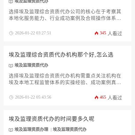
埃及监理资质代办
选择埃及监理综合资质代办公司的核心在于考察其
本地化服务能力、行业成功案例及合规操作体系，
优质机构应具备埃及工程监管局官方合作背景与中
阿双语团队，通过对比公司历史业绩、收费标准、
2026-01-22 03:27:51
345
人看过
风险承诺条款三大维度可科学筛选合作伙伴。
埃及监理综合资质代办机构那个好,怎么选
埃及监理资质代办
选择埃及监理综合资质代办机构需重点关注机构在
埃及本地工程监管体系的实操经验、成功案例真实
性及阿拉伯语文件处理能力，建议通过实地考察过
往项目、核对埃及投资部备案资质、评估跨文化沟
2026-01-22 05:43:56
465
人看过
通团队等维度进行综合筛选。
埃及监理资质代办的时间要多久呢
埃及监理资质办理
埃及监理资质代办