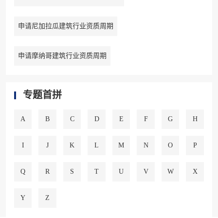
申请尼加拉瓜建筑行业资质周期
申请摩纳哥建筑行业资质周期
专题首拼
A
B
C
D
E
F
G
H
I
J
K
L
M
N
O
P
Q
R
S
T
U
V
W
X
Y
Z