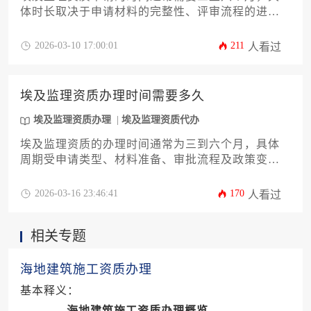
体时长取决于申请材料的完整性、评审流程的进度
以及申请机构的配合效率。对于计划在埃及开展监
理业务的企业而言，提前了解并规划好整个申请周
2026-03-10 17:00:01
211
人看过
期至关重要。
埃及监理资质办理时间需要多久
埃及监理资质办理
埃及监理资质代办
埃及监理资质的办理时间通常为三到六个月，具体
周期受申请类型、材料准备、审批流程及政策变动
等因素影响。对于计划在埃及开展工程监理业务的
企业或个人，提前了解办理流程并充分准备是缩短
2026-03-16 23:46:41
170
人看过
时间的关键。本文将详细解析影响办理时间的各个
因素，并提供实用建议以帮助您高效完成资质申
相关专题
请。
海地建筑施工资质办理
基本释义：
海地建筑施工资质办理概览