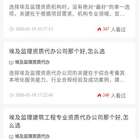
选择埃及监理资质机构时，没有绝对“最好”的单一选
项，关键在于根据项目需求、机构专业领域、官方
认证完备性、本地经验深度及服务性价比进行综合
评估，尤其需优先考察其是否具备埃及住房部与埃
2026-01-19 10:17:13
347
人看过
及工程师协会双重认可资质，并建议通过分阶段对
比、实地考察过往项目案例来做出决策。
埃及监理资质代办公司那个好,怎么选
埃及监理资质代办
选择埃及监理资质代办公司的关键在于综合考量其
本地化服务能力、行业合规经验及成功案例，建议
通过对比公司历史、专业团队背景和客户评价来做
出决策。
2026-01-19 17:22:49
248
人看过
埃及监理建筑工程专业资质代办公司那个好,怎
么选
埃及监理资质代办