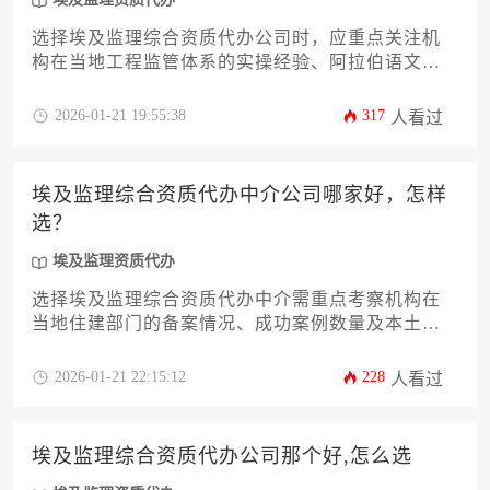
选择埃及监理综合资质代办公司时，应重点关注机
构在当地工程监管体系的实操经验、阿拉伯语文件
处理能力及历史成功案例，而非简单比较价格。优
质代办商需精通埃及地方审批流程，并能为企业提
2026-01-21 19:55:38
317
人看过
供贯穿资质获取全周期的定制化解决方案。
埃及监理综合资质代办中介公司哪家好，怎样
选？
埃及监理资质代办
选择埃及监理综合资质代办中介需重点考察机构在
当地住建部门的备案情况、成功案例数量及本土化
服务团队专业性，通过对比公司历史、客户评价和
合同条款透明度，可筛选出靠谱的代办服务商。
2026-01-21 22:15:12
228
人看过
埃及监理综合资质代办公司那个好,怎么选