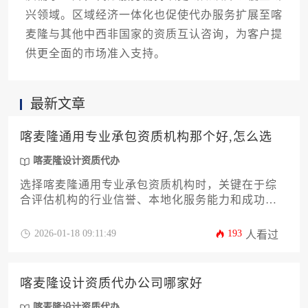
兴领域。区域经济一体化也促使代办服务扩展至喀
麦隆与其他中西非国家的资质互认咨询，为客户提
供更全面的市场准入支持。
最新文章
喀麦隆通用专业承包资质机构那个好,怎么选
喀麦隆设计资质代办
选择喀麦隆通用专业承包资质机构时，关键在于综
合评估机构的行业信誉、本地化服务能力和成功案
例。建议企业通过核查资质认证真实性、对比服务
团队专业度、考察历史项目经验等维度进行筛选，
2026-01-18 09:11:49
193
人看过
优先选择具备当地政商资源整合能力且提供全流程
风险管控的服务机构，特别是能协同办理喀麦隆设
计资质代办业务的综合型顾问公司。
喀麦隆设计资质代办公司哪家好
喀麦隆设计资质代办