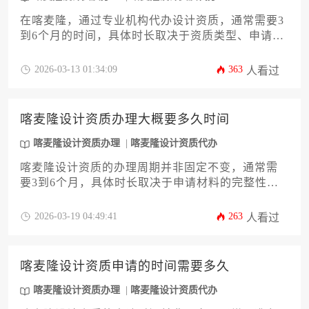
在喀麦隆，通过专业机构代办设计资质，通常需要3
到6个月的时间，具体时长取决于资质类型、申请材
料的完备程度以及审批部门的效率。整个流程涉及
前期咨询、材料准备、正式提交、官方审核及最终
2026-03-13 01:34:09
363
人看过
批复等多个环节，选择经验丰富的代办机构能有效
规避风险、加速进程。
喀麦隆设计资质办理大概要多久时间
喀麦隆设计资质办理
喀麦隆设计资质代办
喀麦隆设计资质的办理周期并非固定不变，通常需
要3到6个月，具体时长取决于申请材料的完整性、
审批机构的效率以及所申请资质的具体类别与级
别。整个流程涉及材料准备、递交、审核、现场核
2026-03-19 04:49:41
263
人看过
查及最终发证等多个环节，任何一环的延误都可能
影响最终时间。对于不熟悉当地法规与流程的企业
而言，寻求专业服务机构的协助是确保高效推进的
喀麦隆设计资质申请的时间需要多久
关键。
喀麦隆设计资质办理
喀麦隆设计资质代办