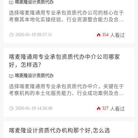
喀麦隆设计资质代办
选择喀麦隆通用专业承包资质代办公司的核心在于
考察其本地化实操经验、行业资源整合能力及合规
风控体系，企业应通过比对机构的历史案例、本地
政商网络覆盖深度以及服务透明度等维度进行综合
2026-01-19 09:57:11
354
人看过
评估，而非简单依赖价格或宣传规模。尤其需注意
代办机构是否具备处理喀麦隆设计资质代办的交叉
业务能力，这往往是衡量其专业度的重要标尺。
喀麦隆通用专业承包资质代办中介公司哪家
好，怎样选？
喀麦隆设计资质代办
选择喀麦隆通用专业承包资质代办中介，关键在于
考察机构的本土化服务能力、行业成功案例及合规
操作经验。建议通过对比公司历史业绩、当地政商
资源网络及售后支持体系进行综合评估，优先选择
2026-01-19 14:56:40
327
人看过
拥有喀麦隆设计资质代办实战经验且能提供全流程
风险管控的机构。
喀麦隆设计资质代办机构那个好,怎么选