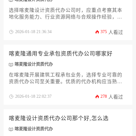
选择喀麦隆设计资质代办公司时，应重点考察其本
地化服务能力、行业资源网络与合规操作经验，其
中扎根当地市场并具备建筑行业背景的机构往往能
提供更精准的代办方案。
2026-01-18 21:36:34
375
人看过
喀麦隆通用专业承包资质代办公司哪家好
喀麦隆设计资质代办
在喀麦隆开展建筑工程承包业务，选择专业可靠的
资质代办公司至关重要。优质的代办机构应当熟悉
当地建筑法规、具备丰富的行业经验、拥有本地化
服务团队，并能提供从资质申请到后续维护的全流
2026-01-18 22:02:37
278
人看过
程服务。本文将从代办公司的选择标准、服务内容
比较、风险规避策略等维度，为在喀麦隆拓展业务
的企业提供实用参考。
喀麦隆设计资质代办公司那个好,怎么选
喀麦隆设计资质代办