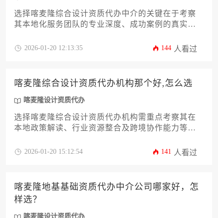
选择喀麦隆综合设计资质代办中介的关键在于考察
其本地化服务团队的专业深度、成功案例的真实性
以及售后保障体系的完整性。建议企业通过比对机
构的历史沿革、行业口碑和资源整合能力，结合自
2026-01-20 12:13:35
144
人看过
身业务需求进行多维度评估，最终选定具备正规资
质、透明收费且熟悉喀麦隆设计行业法规的服务
商。
喀麦隆综合设计资质代办机构那个好,怎么选
喀麦隆设计资质代办
选择喀麦隆综合设计资质代办机构需重点考察其在
本地政策解读、行业资源整合及跨境协作能力等方
面的专业水平，通过对比机构成功率、服务透明度
和本土化团队实力来做出决策。
2026-01-20 15:12:54
141
人看过
喀麦隆地基基础资质代办中介公司哪家好，怎
样选？
喀麦隆设计资质代办