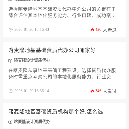
选择喀麦隆地基基础资质代办中介公司的关键在于
综合评估其本地化服务能力、行业口碑、成功案例
及合规性，优先选择拥有丰富经验、本地化团队和
透明收费体系的服务机构。
2026-01-20 15:16:43
420
人看过
喀麦隆地基基础资质代办公司哪家好
喀麦隆设计资质代办
在喀麦隆从事地基基础工程建设，选择资质代办服
务时需重点考察公司的本地化服务能力、行业资源
整合度及跨境法律合规经验。优质代办机构应具备
喀麦隆工商注册、建筑资质审批等全流程服务实
2026-01-20 16:36:14
346
人看过
力，并能针对中国企业的特殊需求提供定制化解决
方案。通过系统评估代办公司的成功案例、本地团
队专业度和售后服务体系，可有效降低跨国经营风
喀麦隆地基基础资质机构那个好,怎么选
险。
喀麦隆设计资质代办