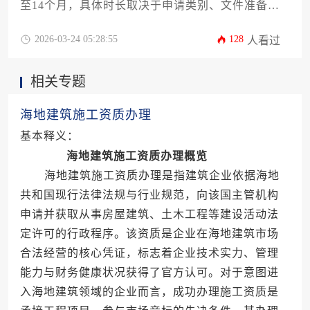
至14个月，具体时长取决于申请类别、文件准备情
况、当地审批效率以及代办机构的专业能力。办理
过程涉及资质标准确认、材料编制与公证、多部门
2026-03-24 05:28:55
128
人看过
递交流程以及可能的现场审核，企业需结合自身项
目规划提前启动，并选择经验丰富的服务方以有效
相关专题
管控时间风险。
海地建筑施工资质办理
基本释义：
海地建筑施工资质办理概览
海地建筑施工资质办理是指建筑企业依据海地
共和国现行法律法规与行业规范，向该国主管机构
申请并获取从事房屋建筑、土木工程等建设活动法
定许可的行政程序。该资质是企业在海地建筑市场
合法经营的核心凭证，标志着企业技术实力、管理
能力与财务健康状况获得了官方认可。对于意图进
入海地建筑领域的企业而言，成功办理施工资质是