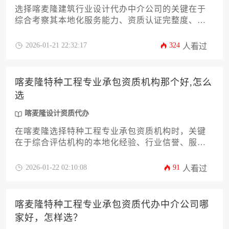
选择喀麦隆建筑行业设计代办中介公司的关键在于
综合考察其本地化服务能力、资质认证完整度、行
业口碑积淀及项目案例实绩，建议通过多方比价、
实地考察、合同审查等方式筛选符合项目需求的可
2026-01-21 22:32:17
324
人看过
靠合作伙伴。
喀麦隆特种工程专业承包资质机构那个好,怎么
选
喀麦隆设计资质代办
在喀麦隆选择特种工程专业承包资质机构时，关键
在于综合评估机构的本地化经验、行业信誉、服务
范围及合规能力。优质机构应具备当地住建部门认
可资质、成功项目案例和高效的喀麦隆设计资质代
2026-01-22 02:10:08
91
人看过
办服务能力，企业需通过实地考察、比对服务方
案、核实过往业绩等步骤进行筛选，确保工程承包
资质办理既符合法规要求又能匹配项目实际需求。
喀麦隆特种工程专业承包资质代办中介公司哪
家好，怎样选？