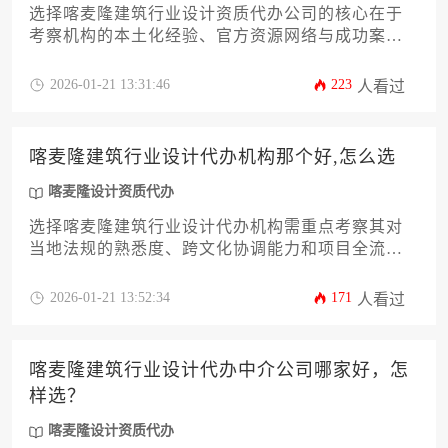
选择喀麦隆建筑行业设计资质代办公司的核心在于
考察机构的本土化经验、官方资源网络与成功案例
库，优质代办商应具备全程透明化服务能力与风险
防控体系，企业需通过多维度实地验证避免陷入资
2026-01-21 13:31:46
223
人看过
质申请陷阱。
喀麦隆建筑行业设计代办机构那个好,怎么选
喀麦隆设计资质代办
选择喀麦隆建筑行业设计代办机构需重点考察其对
当地法规的熟悉度、跨文化协调能力和项目全流程
管控实力，优秀的机构应能提供从资质办理到施工
监理的一站式服务，并通过本土化团队有效解决报
2026-01-21 13:52:34
171
人看过
建过程中的特殊挑战。
喀麦隆建筑行业设计代办中介公司哪家好，怎
样选？
喀麦隆设计资质代办