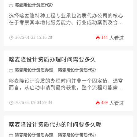
喀麦隆设计资质代办
选择喀麦隆特种工程专业承包资质代办公司的核心
在于考察其本地化服务能力、行业成功案例及合规
操作经验，建议通过比对公司历史业绩、专业人员
配置和售后服务体系来筛选优质代理机构。
2026-01-22 15:16:28
144
人看过
喀麦隆设计资质办理时间需要多久
喀麦隆设计资质办理
喀麦隆设计资质代办
喀麦隆设计资质的办理时间并非一个固定值，通常
而言，从启动申请到最终获批，整个流程可能需要6
个月至18个月不等。具体时长受到申请类型、材料
准备完整性、与当地主管部门沟通效率以及是否借
2026-03-09 03:59:34
459
人看过
助专业代办服务等多重因素的综合影响。对于计划
在喀麦隆开展设计业务的企业或个人，提前规划并
充分了解流程细节是控制办理周期的关键。
喀麦隆设计资质代办的时间要多久呢
喀麦隆设计资质办理
喀麦隆设计资质代办