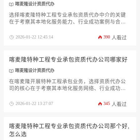
喀麦隆设计资质代办
选择喀麦隆特种工程专业承包资质代办中介的关键
在于考察其本地化服务能力、行业成功案例与合规
操作体系，建议通过比对机构在能源、交通等领域
的实操经验及客户评价来决策。
2026-01-22 12:45:14
390
人看过
喀麦隆特种工程专业承包资质代办公司哪家好
喀麦隆设计资质代办
在喀麦隆开展特种工程承包业务，选择资质代办公
司的核心在于考察其本地化服务网络、行业成功案
例及合规保障体系。优质代办机构应具备深耕喀麦
隆建筑市场的实战经验，能够针对油气管道、隧道
2026-01-22 13:27:07
345
人看过
工程等特殊领域提供全流程资质解决方案，帮助企
业规避政策风险并优化时间成本。
喀麦隆特种工程专业承包资质代办公司那个好,
怎么选