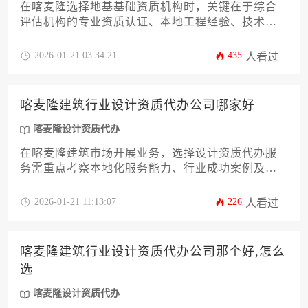
在喀麦隆选择地基基础资质机构时，关键在于综合
评估机构的专业资质认证、本地工程经验、技术团
队实力、合规性审查能力及服务性价比。建议通过
实地考察历史项目案例、比对多家机构报价方案、
2026-01-21 03:34:21
435
人看过
核实其与当地监管部门的协作记录来做出决策，尤
其需关注其对喀麦隆特殊地质条件的适应性和喀麦
隆设计资质代办资源的整合能力。
喀麦隆建筑行业设计资质代办公司哪家好
喀麦隆设计资质代办
在喀麦隆建筑市场开展业务，选择设计资质代办服
务需重点考察本地化服务能力、行业成功案例及合
规保障体系。优质代办机构应具备当地建筑主管部
门认可的合作渠道，熟悉法语区资质审批流程，并
2026-01-21 11:13:07
226
人看过
能针对外国企业提供定制化解决方案。本文将通过
十二个维度系统分析如何筛选可靠的喀麦隆设计资
质代办合作伙伴。
喀麦隆建筑行业设计资质代办公司那个好,怎么
选
喀麦隆设计资质代办