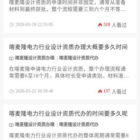
喀麦隆设计资质的申请时间并非固定，通常从准备
材料到最终获批，整个流程需要三到六个月不等，
具体时长取决于申请类别的复杂性、文件准备的完
整度以及审批机构的处理效率。对于计划在喀麦隆
2026-03-19 22:55:05
310
人看过
开展设计业务的企业或个人而言，提前规划并充分
了解流程是控制时间成本的关键。
喀麦隆电力行业设计资质办理大概要多久时间
喀麦隆设计资质办理
喀麦隆设计资质代办
在喀麦隆申请电力行业设计资质，整个办理流程通
常需要6至18个月，具体时长受申请类别、材料准
备、审批机构效率及项目复杂程度等多重因素影
响。对于计划进入当地市场的外国企业而言，提前
2026-03-22 20:39:48
137
人看过
规划并充分理解其特有的审批体系至关重要。
喀麦隆电力行业设计资质代办的时间要多久呢
喀麦隆设计资质办理
喀麦隆设计资质代办
喀麦隆电力行业设计资质代办的整体周期通常需要8