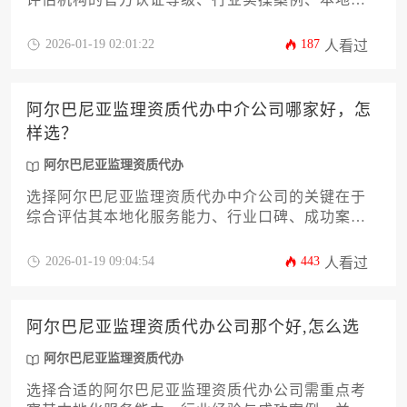
服务团队以及合规性管理能力。建议通过比对机构
在能源、基建等领域的项目履历，结合资质代办服
2026-01-19 02:01:22
187
人看过
务效率与跨境沟通支持体系进行决策，优先考虑具
备欧盟标准认证且熟悉巴尔干地区法规的专业机
构。
阿尔巴尼亚监理资质代办中介公司哪家好，怎
样选？
阿尔巴尼亚监理资质代办
选择阿尔巴尼亚监理资质代办中介公司的关键在于
综合评估其本地化服务能力、行业口碑、成功案例
与合规操作水平，建议通过比对多家机构的服务透
明度、专业团队背景和后续支持体系来作出决策。
2026-01-19 09:04:54
443
人看过
阿尔巴尼亚监理资质代办公司那个好,怎么选
阿尔巴尼亚监理资质代办
选择合适的阿尔巴尼亚监理资质代办公司需重点考