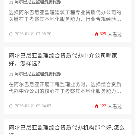
阿尔巴尼亚监理资质代办
选择阿尔巴尼亚监理建筑工程专业资质代办公司的
关键在于考察其本地化服务能力、行业合规经验及
成功案例，建议通过比对机构专业背景、服务透明
度和后续支持体系来做出决策。
2026-01-21 07:06:20
325
人看过
阿尔巴尼亚监理综合资质代办中介公司哪家
好，怎样选？
阿尔巴尼亚监理资质代办
在阿尔巴尼亚开展工程监理业务时，选择综合资质
代办中介公司的核心在于考察其本地化服务能力、
行业成功案例与合规操作体系。本文将从十二个维
度系统分析如何筛选靠谱代办机构，包括资质覆盖
2026-01-21 09:04:03
122
人看过
范围、办理周期透明度、后续维护支持等关键指
标，帮助企业在巴尔干半岛市场稳健落地。
阿尔巴尼亚监理综合资质代办机构那个好,怎么