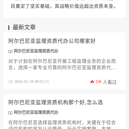
目奠定了坚实基础，其战略价值远超出资质本身。
最新文章
阿尔巴尼亚监理资质代办公司哪家好
阿尔巴尼亚监理资质代办
对于计划在阿尔巴尼亚开展工程监理业务的企业而
言，选择一家专业可靠的阿尔巴尼亚监理资质代办
公司至关重要。好的代办机构应具备对当地建筑法
规、资质申请流程的深刻理解，拥有丰富的本地化
2026-01-18 09:03:15
156
人看过
操作经验和稳定的政企沟通渠道。本文将系统分析
优质代办公司的核心筛选标准，包括专业能力、成
功案例、服务透明度及合规性保障等关键维度，为
阿尔巴尼亚监理资质机构那个好,怎么选
企业提供切实可行的选择策略与评估方法。
阿尔巴尼亚监理资质代办
在阿尔巴尼亚选择监理资质机构时，关键在于综合
评估机构的官方认证等级、行业实操案例、本地化