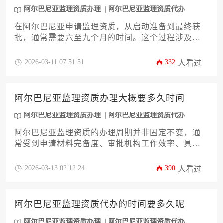
阿尔巴尼亚监理资质办理
阿尔巴尼亚监理资质代办
在阿尔巴尼亚申请监理资质，从启动准备到最终获
批，通常需要六至九个月的时间。这个过程涉及文
件准备、官方审核、实地考察等多个阶段，其时长
受到申请材料完备度、审批机构效率以及项目具体
2026-03-11 07:51:51
332
人看过
类型等多种因素的综合影响。
阿尔巴尼亚监理资质办理大概要多久时间
阿尔巴尼亚监理资质办理
阿尔巴尼亚监理资质代办
阿尔巴尼亚监理资质的办理周期并非固定不变，通
常受到申请材料完备度、审批机构工作效率、具体
资质类别以及是否涉及实地核查等多种因素的综合
影响。从启动准备到最终获批，整个过程通常需要
2026-03-13 02:12:24
390
人看过
数月至一年不等的时间。对于计划在阿尔巴尼亚开
展工程监理业务的企业或个人而言，充分了解其流
程与时间节点是成功办理的关键前提。
阿尔巴尼亚监理资质代办的时间要多久呢
阿尔巴尼亚监理资质办理
阿尔巴尼亚监理资质代办