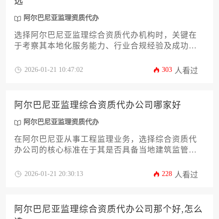
选
阿尔巴尼亚监理资质代办
选择阿尔巴尼亚监理综合资质代办机构时，关键在
于考察其本地化服务能力、行业合规经验及成功案
例。建议优先选择熟悉阿尔巴尼亚建筑法规、拥有
本土化团队且能提供全程法律支持的代办机构，并
2026-01-21 10:47:02
303
人看过
通过对比服务内容、费用透明度及客户评价综合决
策。
阿尔巴尼亚监理综合资质代办公司哪家好
阿尔巴尼亚监理资质代办
在阿尔巴尼亚从事工程监理业务，选择综合资质代
办公司的核心标准在于其是否具备当地建筑监管机
构的官方备案资质、拥有跨境业务服务团队以及成
功的项目案例库。优质代办机构应提供从材料准
2026-01-21 20:30:13
228
人看过
备、资质申请到后续维护的全周期服务，并能针对
性解决外资企业面临的法规适应性问题。
阿尔巴尼亚监理综合资质代办公司那个好,怎么