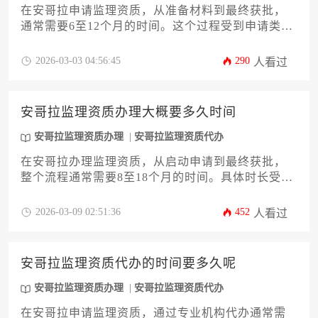
在安哥拉申请监理资质，从准备材料到最终获批，
通常需要6至12个月的时间。这个过程受到申请类
型、材料准备、审批机构效率以及申请方配合程度
等多种因素的影响。对于计划在安哥拉开展工程监
2026-03-03 04:56:45
290
人看过
理业务的企业或个人而言，充分了解流程并提前规
划是缩短等待时间的关键。
安哥拉监理资质办理大概要多久时间
安哥拉监理资质办理
安哥拉监理资质代办
在安哥拉办理监理资质，从启动申请到最终获批，
整个流程通常需要8至18个月的时间。具体时长受到
申请类型、文件准备、政府审批效率以及是否涉及
当地合作伙伴等多种关键因素的影响。对于计划进
2026-03-09 02:51:36
452
人看过
入安哥拉市场的工程企业而言，透彻理解这一流程
的时间框架与核心环节，是实现合规运营、规避风
险的首要步骤。
安哥拉监理资质代办的时间要多久呢
安哥拉监理资质办理
安哥拉监理资质代办
在安哥拉申请监理资质，通过专业机构代办通常需