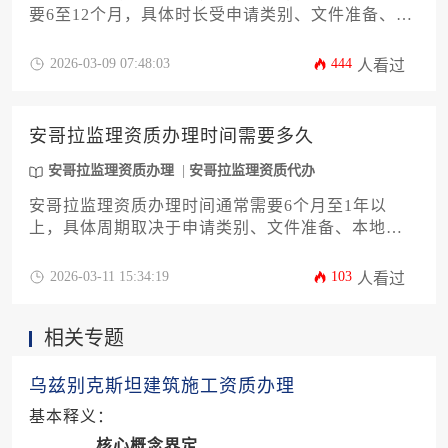
要6至12个月，具体时长受申请类别、文件准备、官
方审核及当地合作方配合等多重因素影响。
2026-03-09 07:48:03
444
人看过
安哥拉监理资质办理时间需要多久
安哥拉监理资质办理
安哥拉监理资质代办
安哥拉监理资质办理时间通常需要6个月至1年以
上，具体周期取决于申请类别、文件准备、本地合
作方配合度及政府审批流程效率等多个变量。对于
计划进入安哥拉工程监理市场的企业，提前进行系
2026-03-11 15:34:19
103
人看过
统规划与专业筹备是缩短办理时间的关键。
相关专题
乌兹别克斯坦建筑施工资质办理
基本释义：
核心概念界定