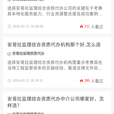
选择安哥拉监理综合资质代办公司的关键在于考察
其本地化服务能力、行业资源整合度及成功案例真
实性。专业机构应熟悉安哥拉建筑法规的特殊要
求，具备处理跨境资质审批的成熟经验，并能针对
2026-01-21 16:49:06
232
人看过
企业实际需求提供定制化解决方案。本文将从政策
解读、服务对比、风险规避等维度，为企业筛选优
质代办服务提供系统性参考。
安哥拉监理综合资质代办机构那个好,怎么选
安哥拉监理资质代办
选择安哥拉监理综合资质代办机构需重点考察其在
当地工程监管体系的实操经验、葡语法律文件处理
能力和成功案例库，建议通过比对机构本土化程
度、资源整合效率及后续服务体系进行三维评估。
2026-01-21 18:36:11
280
人看过
安哥拉监理综合资质代办中介公司哪家好，怎
样选？