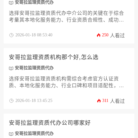
安哥拉监理资质代办
选择安哥拉监理资质代办中介公司的关键在于综合
考量其本地化服务能力、行业资质合规性、成功案
例与客户口碑，并通过多维度对比分析企业实力与
服务透明度，最终匹配符合自身项目需求的专业机
2026-01-18 08:53:40
250
人看过
构。
安哥拉监理资质机构那个好,怎么选
安哥拉监理资质代办
选择安哥拉监理资质机构需综合考虑官方认证资
质、本地化服务能力、行业口碑和项目适配性，建
议通过对比机构历史业绩、专业领域覆盖度和合规
性来做出决策，必要时可借助专业安哥拉监理资质
2026-01-18 13:45:25
311
人看过
代办服务降低风险。
安哥拉监理资质代办公司哪家好
安哥拉监理资质代办