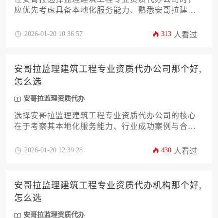
应优先考虑具备本地化服务能力、熟悉安哥拉建筑
法规且拥有成功案例的专业机构。这类公司能有效
帮助企业规避合规风险，提升资质申请效率。
2026-01-20 10:36:57
313
人看过
安哥拉监理建筑工程专业资质代办公司那个好,
怎么选
安哥拉监理资质代办
选择安哥拉监理建筑工程专业资质代办公司的核心
在于考察其本地化服务能力、行业成功案例与合规
操作经验，建议通过比对公司历史业绩、团队专业
度及售后支持体系进行综合决策。优质代办机构应
2026-01-20 12:39:28
430
人看过
具备安哥拉建筑法规深度理解、本地化资源整合与
风险防控能力，为企业提供从资质申请到项目落地
的全流程护航。
安哥拉监理建筑工程专业资质代办机构那个好,
怎么选
安哥拉监理资质代办