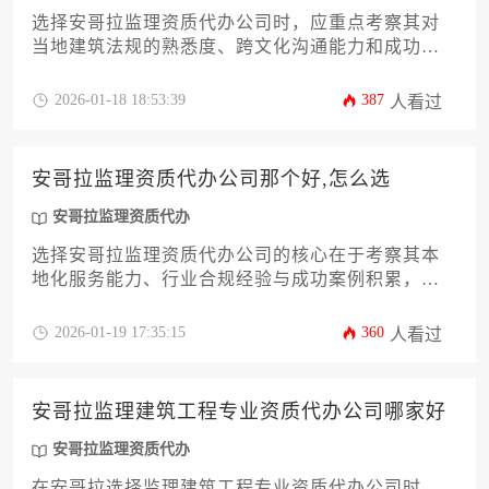
选择安哥拉监理资质代办公司时，应重点考察其对
当地建筑法规的熟悉度、跨文化沟通能力和成功案
例积累，其中具备中葡双语服务团队且拥有当地住
建部门备案资质的机构往往能提供更可靠的服务保
2026-01-18 18:53:39
387
人看过
障。
安哥拉监理资质代办公司那个好,怎么选
安哥拉监理资质代办
选择安哥拉监理资质代办公司的核心在于考察其本
地化服务能力、行业合规经验与成功案例积累，企
业应通过多维度比对机构专业实力、服务透明度及
售后支持体系，结合自身项目需求制定科学评估标
2026-01-19 17:35:15
360
人看过
准，避免盲目追求低价而忽视长期合作风险。
安哥拉监理建筑工程专业资质代办公司哪家好
安哥拉监理资质代办
在安哥拉选择监理建筑工程专业资质代办公司时，