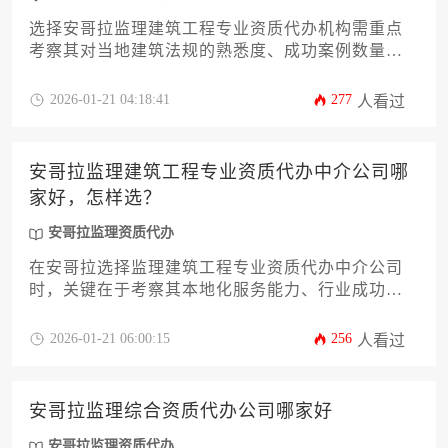
选择安哥拉监理建筑工程专业资质代办机构需重点
考察其对当地建筑法规的熟悉度、成功案例数量及
跨境服务能力。优质机构应具备安哥拉住建部门备
案记录、本土化团队和全程风险管控体系，建议通
2026-01-21 04:18:41
277
人看过
过资质核验、合同条款比对和分期付款等方式规避
风险。
安哥拉监理建筑工程专业资质代办中介公司哪
家好，怎样选？
安哥拉监理资质代办
在安哥拉选择监理建筑工程专业资质代办中介公司
时，关键在于考察其本地化服务能力、行业成功案
例、合规操作流程及售后保障体系。建议企业通过
多维度对比、实地考察、合同细节审核等方式，筛
2026-01-21 06:00:15
256
人看过
选出兼具专业实力与诚信服务的合作伙伴，从而高
效完成资质申报工作。
安哥拉监理综合资质代办公司哪家好
安哥拉监理资质代办