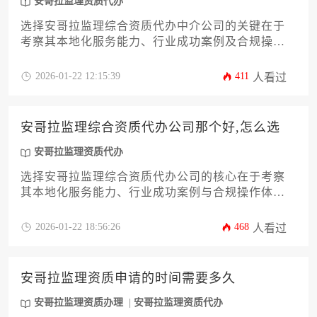
安哥拉监理资质代办
选择安哥拉监理综合资质代办中介公司的关键在于
考察其本地化服务能力、行业成功案例及合规操作
流程。建议企业通过比对机构在安哥拉工程监理领
域的实操经验、资质审批通过率及后续维护服务等
2026-01-22 12:15:39
411
人看过
维度进行综合评估，优先选择与当地监管部门建立
稳定沟通渠道的合规服务机构。
安哥拉监理综合资质代办公司那个好,怎么选
安哥拉监理资质代办
选择安哥拉监理综合资质代办公司的核心在于考察
其本地化服务能力、行业成功案例与合规操作体
系。优质代办机构应具备熟悉安哥拉工程监理法规
的专业团队，能够针对企业实际需求提供定制化资
2026-01-22 18:56:26
468
人看过
质申办方案，并通过全流程风险管控确保办理效
率。建议企业从机构背景、服务透明度、后续支持
三个维度综合评估，避免因盲目追求低价而影响海
安哥拉监理资质申请的时间需要多久
外业务布局。
安哥拉监理资质办理
安哥拉监理资质代办