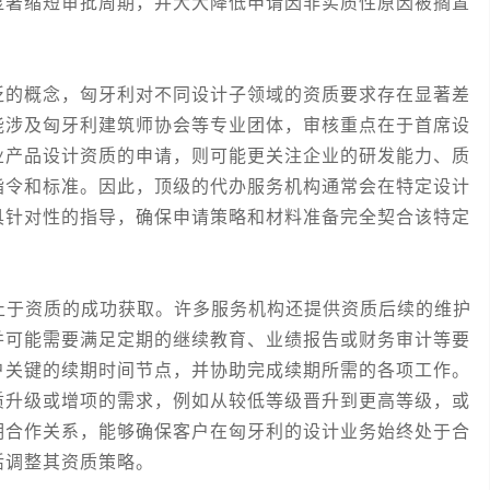
显著缩短审批周期，并大大降低申请因非实质性原因被搁置
的概念，匈牙利对不同设计子领域的资质要求存在显著差
能涉及匈牙利建筑师协会等专业团体，审核重点在于首席设
业产品设计资质的申请，则可能更关注企业的研发能力、质
指令和标准。因此，顶级的代办服务机构通常会在特定设计
具针对性的指导，确保申请策略和材料准备完全契合该特定
于资质的成功获取。许多服务机构还提供资质后续的维护
并可能需要满足定期的继续教育、业绩报告或财务审计等要
户关键的续期时间节点，并协助完成续期所需的各项工作。
质升级或增项的需求，例如从较低等级晋升到更高等级，或
期合作关系，能够确保客户在匈牙利的设计业务始终处于合
活调整其资质策略。