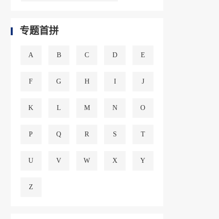
专题首拼
A
B
C
D
E
F
G
H
I
J
K
L
M
N
O
P
Q
R
S
T
U
V
W
X
Y
Z