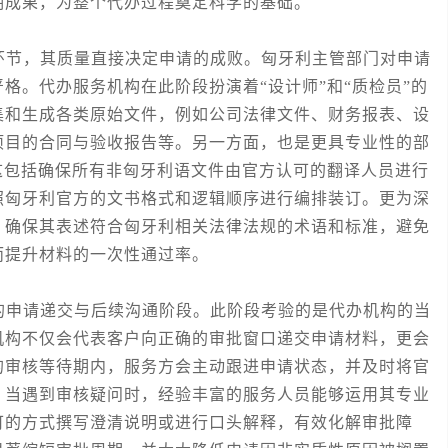
期成果，为整个代办过程奠定科学的基础。
节，其质量直接决定申请的成败。匈牙利主管部门对申请
格。代办服务机构在此阶段扮演着“设计师”和“质检员”的
集和生成各类原始文件，例如公司法律文件、财务报表、设
项目的合同与验收报告等。另一方面，也是更具专业性的部
这包括确保所有非匈牙利语文件由官方认可的翻译人员进行
照匈牙利官方的文书格式和逻辑顺序进行编排装订。更为深
，确保其表述符合匈牙利相关法律法规的术语和标准，避免
而提升材料的一次性通过率。
申请递交与后续沟通阶段。此阶段考验的是代办机构的当
机构不仅会代表客户向正确的审批窗口递交申请材料，更会
的审核等待期内，服务方会主动跟进申请状态，并及时将官
。当遇到审核疑问时，经验丰富的服务人员能够运用其专业
可的方式撰写澄清说明或进行口头解释，有效化解审批障