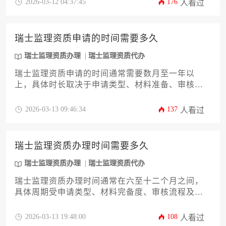
2026-03-12 04:37:45
176
人看过
官方审查效率的影响，建议提前规划并咨询专业机
构以优化办理进度。
瑞士监理资质申请的时间需要多久
瑞士监理资质办理
瑞士监理资质代办
瑞士监理资质申请的时间通常需要数月至一年以
上，具体时长取决于申请类型、材料准备、审核流
程及个人专业背景等因素。对于希望高效完成瑞士
监理资质办理的专业人士，提前规划与充分准备至
2026-03-13 09:46:34
137
人看过
关重要。
瑞士监理资质办理时间需要多久
瑞士监理资质办理
瑞士监理资质代办
瑞士监理资质办理时间通常在六至十二个月之间，
具体周期受申请类型、材料完备度、审核流程及申
请机构配合效率等多重因素影响。对于计划在瑞士
开展监理业务的企业或个人而言，提前规划、充分
2026-03-13 19:48:00
108
人看过
准备并理解当地法规是缩短办理周期的关键。