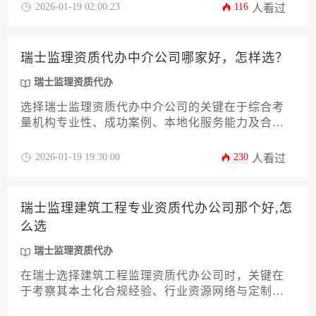
备瑞士联邦政府认可的合作资质，能够针对建筑、
2026-01-19 02:00:23
116
人看过
医疗等不同行业提供定制化解决方案，并拥有处理
跨州资质备案的实际案例。建议企业通过核查公司
历史案例、走访成功客户、比对服务响应效率等维
瑞士监理资质代办中介公司哪家好，怎样选？
度进行综合评估。
瑞士监理资质代办
选择瑞士监理资质代办中介公司的关键在于综合考
量机构专业性、成功案例、本地化服务能力及合规
透明度，优先选择拥有瑞士联邦政府认可资质、本
地化服务团队且报价清晰的老牌机构。
2026-01-19 19:30:00
230
人看过
瑞士监理建筑工程专业资质代办公司那个好,怎
么选
瑞士监理资质代办
在瑞士选择建筑工程监理资质代办公司时，关键在
于考察其本土化合规经验、行业资源网络与定制化
服务能力。优质代理机构应精通联邦与各州建筑法