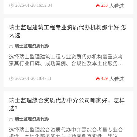
景，能够针对不同工程类型提供定制化资质申请方
2026-01-20 16:52:34
233
人看过
案，并通过高效沟通降低合规风险。建议通过行业
协会推荐和客户评价进行多维度比较，确保所选机
构能切实提升资质获批效率。
瑞士监理建筑工程专业资质代办机构那个好,怎
么选
瑞士监理资质代办
选择瑞士监理建筑工程专业资质代办机构需重点考
察其行业口碑、成功案例、合规性及本土化服务能
力，专业机构应具备瑞士联邦政府认可资质、丰富
的建筑行业经验以及多语言协调支持体系。
2026-01-20 18:47:11
459
人看过
瑞士监理综合资质代办中介公司哪家好，怎样
选？
瑞士监理资质代办
选择瑞士监理综合资质代办中介需综合考量专业合
规性、本地化服务能力与成功案例真实性，建议通