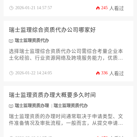
熟悉当地工程监理法规体系，并能提供从资质申请
2026-01-21 14:57:57
245
人看过
到后期维护的全流程中英双语服务。建议企业通过
核查公司历史案例、对比服务套餐性价比、评估跨
境沟通效率等维度进行综合判断。
瑞士监理综合资质代办公司哪家好
瑞士监理资质代办
选择瑞士监理综合资质代办公司需综合考量企业本
土化经验、行业资源网络及跨境服务能力，优质机
构应具备瑞士联邦政府认可的专业资质与多语言服
务团队，能够针对性解决中资企业在瑞士工程监理
2026-01-22 14:24:05
336
人看过
领域的合规难题。
瑞士监理资质办理大概要多久时间
瑞士监理资质办理
瑞士监理资质代办
瑞士监理资质的办理时间通常取决于申请类型、文
件准备情况及审批流程，一般而言，从提交申请到
获得批准，整个过程可能需要六个月至一年不等。
具体时长会受到申请人资质条件、材料完整性以及