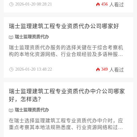
规体系，具备与审批部门的高效沟通渠道，并能针
2026-01-20 08:28:21
456
人看过
对项目类型提供差异化解决方案。建议通过案例考
察、合同细节审核和分阶段付费等方式规避风险。
瑞士监理建筑工程专业资质代办公司哪家好
瑞士监理资质代办
瑞士监理资质代办服务的选择关键在于综合考察机
构的本地化资源网络、行业合规经验及多语种服务
能力，优质代办商应具备瑞士各州建筑法规的精准
解读能力和工程监理资质审批流程的全程把控实
2026-01-20 13:48:22
349
人看过
力。
瑞士监理建筑工程专业资质代办中介公司哪家
好，怎样选？
瑞士监理资质代办
在瑞士选择监理建筑工程专业资质代办中介时，应
重点考察其本地法规熟悉度、行业资源网络和过往
成功案例。优质中介需具备瑞士建筑行业认证背