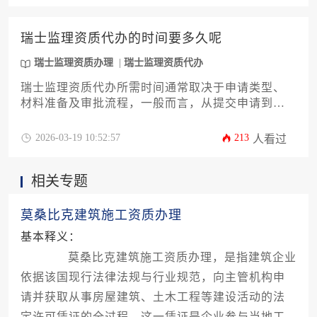
瑞士监理资质代办的时间要多久呢
瑞士监理资质办理
瑞士监理资质代办
瑞士监理资质代办所需时间通常取决于申请类型、
材料准备及审批流程，一般而言，从提交申请到最
终获批可能需要六个月至两年不等。这一过程涉及
资格审核、文件公证、官方审查等多个环节，建议
2026-03-19 10:52:57
213
人看过
通过专业机构协助以优化时间安排。
相关专题
莫桑比克建筑施工资质办理
基本释义：
莫桑比克建筑施工资质办理，是指建筑企业
依据该国现行法律法规与行业规范，向主管机构申
请并获取从事房屋建筑、土木工程等建设活动的法
定许可凭证的全过程。这一凭证是企业参与当地工