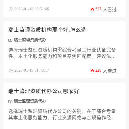
比，建议通过对比多家机构的成功案例与合同条款
来做出决策。
2026-01-18 08:51:46
327
人看过
瑞士监理资质机构那个好,怎么选
瑞士监理资质代办
选择瑞士监理资质机构需综合考量其行业认证完备
性、本土化服务能力和项目案例匹配度。建议优先
选择获得瑞士质量认证体系认证且具备中瑞双语团
队的机构，通过实地考察历史项目与对比服务协议
2026-01-19 01:40:17
229
人看过
细节来规避风险，若需高效办理可委托专业瑞士监
理资质代办机构进行全流程优化。
瑞士监理资质代办公司哪家好
瑞士监理资质代办
选择瑞士监理资质代办公司的关键，在于综合考量
其本土化服务能力、行业资源网络与合规操作经
验，而非简单比较价格或规模。优质代办机构应具