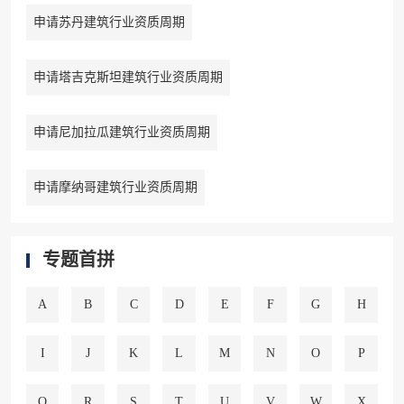
申请苏丹建筑行业资质周期
申请塔吉克斯坦建筑行业资质周期
申请尼加拉瓜建筑行业资质周期
申请摩纳哥建筑行业资质周期
专题首拼
A
B
C
D
E
F
G
H
I
J
K
L
M
N
O
P
Q
R
S
T
U
V
W
X