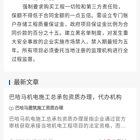
强制要求购买工程一切险和第三方责任险，
保额不得低于合同金额的一点五倍。需设立专门账
户存储工程质量保证金，政府项目保证金比例为合
同价款的百分之十五。建立黑名单制度，对发生重
大安全事故的企业实施市场禁入，禁入期最短为五
年。所有项目必须委托当地注册的监理机构进行全
过程监督。
最新文章
巴哈马机电施工总承包资质办理，代办机构
巴哈马建筑施工资质办理
巴哈马机电施工总承包资质办理是指企业通过官方
审核获取承接当地机电工程项目的法定资格，而代
办机构则为缺乏本地经验的外国企业提供从材料准
备到审批跟进的全流程专业化服务。对于计划进入