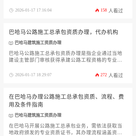
通过巴哈马工程监管局提交企业资质证明、财务状
况报告及技术方案，并缴纳约五万至十五万美元的
2026-01-17 17:16:04
158
人看过
申请费用。成功获批后企业可参与国家级公路工程
的投标与施工，整个过程需严格遵循当地建筑法规
与国际工程标准。
巴哈马公路施工总承包资质办理，代办机构
巴哈马建筑施工资质办理
巴哈马公路施工总承包资质办理是指企业通过当地
建设主管部门审核获得承建公路工程资格的专业认
证流程，而代办机构则为缺乏本地经验的企业提供
从材料准备到审批跟踪的全链条服务。本文将系统
2026-01-17 18:29:07
272
人看过
解析资质分类标准、核心申请条件、常见驳回风险
及合规操作要点，帮助工程企业精准规避跨国经营
陷阱。
在巴哈马办理公路施工总承包资质、流程、费
用及条件指南
巴哈马建筑施工资质办理
在巴哈马开展公路施工总承包业务，需依法获取当
地政府颁发的专业资质证书，其办理流程涵盖资格