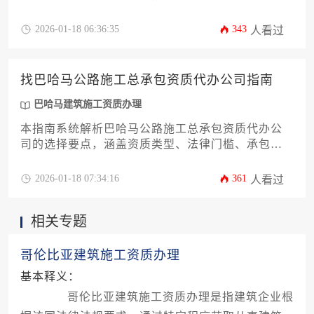
文件提交、现场核查及许可证颁发四大阶段，整体
周期约6-9个月。企业需满足注册资本、技术团队、
2026-01-18 06:36:35
343
人看过
工程业绩等硬性条件，并准备约15万-30万美元的综
合费用用于资质审核、法律咨询及保证金等环节。
本指南将系统解析资质标准、申报流程及成本构成
找巴哈马公路施工总承包资质代办公司指南
等关键要素，为海外工程企业提供实操路径。
巴哈马建筑施工资质办理
本指南系统解析巴哈马公路施工总承包资质代办公
司的选择要点，涵盖资质类型、法律门槛、承包商
筛选标准、成本控制及风险规避策略，为进军巴哈
马基建市场的企业提供实用解决方案。
2026-01-18 07:34:16
361
人看过
相关专题
哥伦比亚建筑施工资质办理
基本释义：
哥伦比亚建筑施工资质办理是指建筑企业根