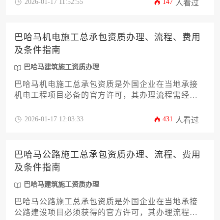
2026-01-17 11:52:55
147
人看过
巴哈马建筑市场的国际承包商而言，合理选择代办
机构能显著降低合规风险并加速市场准入进程。
巴哈马机电施工总承包资质办理、流程、费用
及条件指南
巴哈马建筑施工资质办理
巴哈马机电施工总承包资质是外国企业在当地承接
机电工程项目必备的官方许可，其办理流程需经过
资格预审、文件提交、现场核查及审批发证四个核
心阶段，总费用约需15万至30万美元，具体取决于
2026-01-17 12:03:33
431
人看过
企业规模与项目复杂度，申请主体需满足注册资
本、专业技术团队和过往业绩等硬性条件。
巴哈马公路施工总承包资质办理、流程、费用
及条件指南
巴哈马建筑施工资质办理
巴哈马公路施工总承包资质是外国企业在当地承接
公路建设项目必须获得的官方许可，其办理流程需