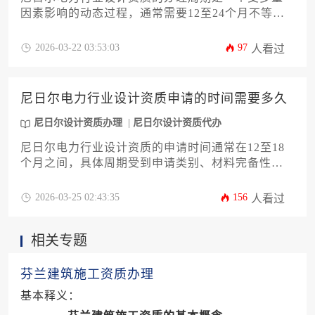
因素影响的动态过程，通常需要12至24个月不等。
具体时长取决于申请公司的准备情况、材料完备
度、与当地审批机构的沟通效率以及法规环境的变
2026-03-22 03:53:03
97
人看过
化。对于计划进入尼日尔电力市场的企业而言，提
前进行周密规划并熟悉本地化流程是缩短办理时间
的关键。
尼日尔电力行业设计资质申请的时间需要多久
尼日尔设计资质办理
尼日尔设计资质代办
尼日尔电力行业设计资质的申请时间通常在12至18
个月之间，具体周期受到申请类别、材料完备性、
官方审核流程以及潜在补充要求等多重因素影响。
对于计划在尼日尔开展电力工程业务的企业而言，
2026-03-25 02:43:35
156
人看过
理解并规划好这段耗时是项目前期筹备的关键环
节。
相关专题
芬兰建筑施工资质办理
基本释义：