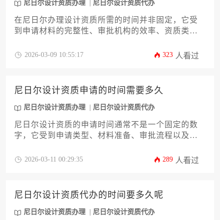
尼日尔设计资质办理
尼日尔设计资质代办
在尼日尔办理设计资质所需的时间并非固定，它受
到申请材料的完整性、审批机构的效率、资质类型
以及是否借助专业服务等多重因素影响。一般而
言，从启动准备到最终获批，整个流程可能持续数
2026-03-09 10:55:17
323
人看过
月。对于希望高效完成申请的企业而言，提前规划
与专业咨询至关重要。
尼日尔设计资质申请的时间需要多久
尼日尔设计资质办理
尼日尔设计资质代办
尼日尔设计资质的申请时间通常不是一个固定的数
字，它受到申请类型、材料准备、审批流程以及政
府机构工作效率等多重因素的综合影响。一般而
言，从启动准备到最终获得批准，整个周期可能在
2026-03-11 00:29:35
289
人看过
数月至一年以上不等。对于希望在尼日尔开展设计
业务的企业或个人而言，充分了解这一流程的复杂
性和时间弹性至关重要。
尼日尔设计资质代办的时间要多久呢
尼日尔设计资质办理
尼日尔设计资质代办