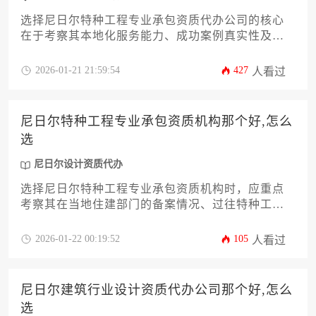
选择尼日尔特种工程专业承包资质代办公司的核心
在于考察其本地化服务能力、成功案例真实性及合
规保障体系，建议通过比对公司历史业绩、法律团
队配置和客户反馈进行综合决策，尤其需关注其对
2026-01-21 21:59:54
427
人看过
尼日尔设计资质代办流程的熟悉程度。
尼日尔特种工程专业承包资质机构那个好,怎么
选
尼日尔设计资质代办
选择尼日尔特种工程专业承包资质机构时，应重点
考察其在当地住建部门的备案情况、过往特种工程
业绩案例、技术团队本土化程度以及危机处理能
力。建议通过实地走访、合同细节审核、分期付款
2026-01-22 00:19:52
105
人看过
等方式降低合作风险，同时可借助专业的尼日尔设
计资质代办服务机构进行前置咨询。
尼日尔建筑行业设计资质代办公司那个好,怎么
选