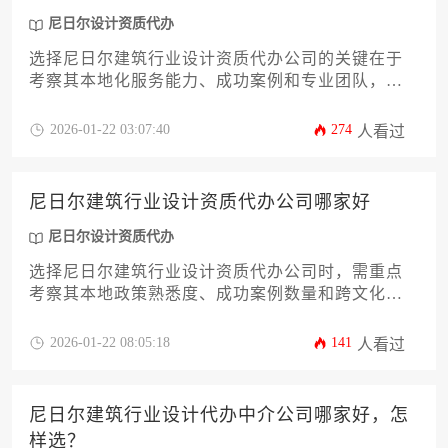
尼日尔设计资质代办
选择尼日尔建筑行业设计资质代办公司的关键在于
考察其本地化服务能力、成功案例和专业团队，建
议通过比对公司历史、客户评价及合规性来筛选优
质服务商。对于中国企业而言，找到熟悉尼日尔建
2026-01-22 03:07:40
274
人看过
筑法规且能高效沟通的代办机构，是快速获取设计
资质的核心保障。
尼日尔建筑行业设计资质代办公司哪家好
尼日尔设计资质代办
选择尼日尔建筑行业设计资质代办公司时，需重点
考察其本地政策熟悉度、成功案例数量和跨文化协
调能力。专业机构能帮助企业高效应对尼日尔复杂
的资质审批流程，规避法律风险，其中具备丰富非
2026-01-22 08:05:18
141
人看过
洲市场经验且拥有本地化团队的代办公司更具优
势。
尼日尔建筑行业设计代办中介公司哪家好，怎
样选？