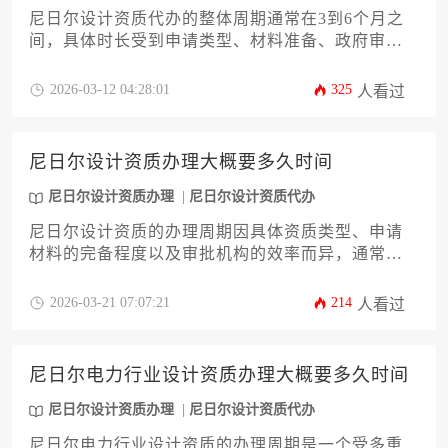
尼日尔设计资质代办的整体周期通常在3到6个月之
间，具体时长受到申请类型、材料准备、政府审批
流程以及当地合作伙伴效率等多重因素影响。对于
计划在尼日尔开展工程设计、建筑设计等业务的企
2026-03-12 04:28:01
325
人看过
业而言，提前规划并选择专业的代办服务是确保时
效的关键。
尼日尔设计资质办理大概要多久时间
尼日尔设计资质办理
尼日尔设计资质代办
尼日尔设计资质的办理周期因具体资质类型、申请
材料的完备程度以及审批机构的效率而异，通常需
要数月时间。对于希望在当地开展设计业务的企业
或个人而言，充分了解其办理流程、关键影响因素
2026-03-21 07:07:21
214
人看过
及优化策略，是有效规划项目时间线的关键。本文
将深入剖析办理周期的构成，并提供实用的加速建
议。
尼日尔电力行业设计资质办理大概要多久时间
尼日尔设计资质办理
尼日尔设计资质代办
尼日尔电力行业设计资质的办理周期是一个受多重