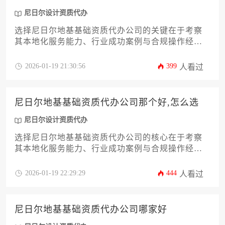
尼日尔设计资质代办
选择尼日尔地基基础资质代办公司的关键在于考察
其本地化服务能力、行业成功案例与合规操作经
验，建议通过比对中介机构的资源整合效率、风险
控制体系及客户评价体系进行综合决策。本文将从
2026-01-19 21:30:56
399
人看过
十二个维度系统分析筛选要点，帮助企业在西非建
筑市场精准对接优质代办服务商。
尼日尔地基基础资质代办公司那个好,怎么选
尼日尔设计资质代办
选择尼日尔地基基础资质代办公司的核心在于考察
其本地化服务能力、行业成功案例与合规操作经
验，通过对比公司背景、服务流程和后续支持体
系，企业可筛选出兼具专业性与可靠度的合作伙
2026-01-19 22:29:29
444
人看过
伴，有效规避跨国资质办理风险。
尼日尔地基基础资质代办公司哪家好