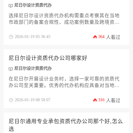
尼日尔设计资质代办
选择尼日尔设计资质代办机构需重点考察其在当地
市政部门的备案合规性、成功案例数量及跨境资质
办理团队的专业性，建议通过比对机构历史业绩、
合同条款透明度和本地化服务能力来做出决策。
2026-01-19 05:36:45
364
人看过
尼日尔设计资质代办公司哪家好
尼日尔设计资质代办
在尼日尔开展设计业务时，选择一家可靠的资质代
办公司至关重要。优秀的代办机构应具备对当地法
律法规的深刻理解、丰富的行业经验以及高效的办
理流程，能够为企业提供从资质申请到后期维护的
2026-01-19 08:58:07
316
人看过
全流程服务。本文将从多个维度深入剖析如何筛选
优质代办公司，并给出具体操作建议，帮助企业在
尼日尔市场稳健起步。
尼日尔通用专业承包资质代办公司那个好,怎么
选