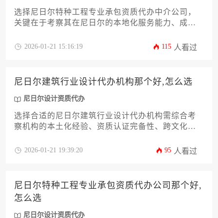
选择尼日尔特种工程专业承包资质代办中介公司，
关键在于考察其在尼日尔的本地化服务能力、成功
案例真实性、合规操作经验及售后服务保障。建议
通过比对公司历史业绩、核实当地资源网络、评估
2026-01-21 15:16:19
115
人看过
风险应对方案来筛选优质中介，避免因资质问题影
响工程进度。
尼日尔建筑行业设计代办机构那个好,怎么选
尼日尔设计资质代办
选择合适的尼日尔建筑行业设计代办机构需综合考
察机构的本土化经验、资质认证完备性、跨文化沟
通能力和项目案例实效。建议通过实地考察、多方
比价、合同细节审核等方式，筛选出既熟悉当地法
2026-01-21 19:39:20
95
人看过
规又具备国际视野的专业服务机构，从而有效规避
项目风险并提升投资回报率。
尼日尔特种工程专业承包资质代办公司那个好,
怎么选
尼日尔设计资质代办