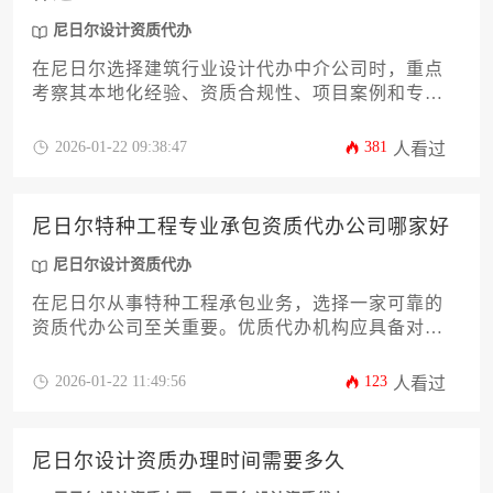
尼日尔设计资质代办
在尼日尔选择建筑行业设计代办中介公司时，重点
考察其本地化经验、资质合规性、项目案例和专业
团队。建议通过多维度比对、实地考察和分阶段合
作来筛选优质服务商，尤其要关注其在尼日尔设计
2026-01-22 09:38:47
381
人看过
资质代办领域的实操能力与政府资源。
尼日尔特种工程专业承包资质代办公司哪家好
尼日尔设计资质代办
在尼日尔从事特种工程承包业务，选择一家可靠的
资质代办公司至关重要。优质代办机构应具备对当
地建筑法规的深入理解、丰富的行业资源以及高效
的政府沟通渠道。本文将从企业实力、服务案例、
2026-01-22 11:49:56
123
人看过
合规保障等维度，系统分析如何筛选合适的合作伙
伴，并为不同需求的企业提供定制化解决方案，助
力工程企业顺利开拓西非市场。
尼日尔设计资质办理时间需要多久