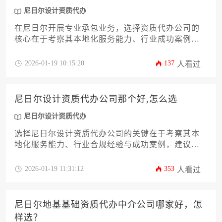
尼日尔设计资质代办
在尼日尔开展专业承包业务，选择资质代办公司的
核心在于考察其本地化服务能力、行业成功案例及
合规操作经验。优质代办机构应具备对尼日尔建筑
法规的深度理解、与当地审批部门的有效沟通渠
2026-01-19 10:15:20
137
人看过
道，以及针对中国企业出海的特殊需求定制解决方
案的能力。本文将从十二个关键维度系统解析筛选
逻辑，助企业规避跨国资质申请风险。
尼日尔设计资质代办公司那个好,怎么选
尼日尔设计资质代办
选择尼日尔设计资质代办公司的关键在于考察其本
地化服务能力、行业合规经验与成功案例，建议通
过多维度比对和实地考察锁定可靠合作伙伴。
2026-01-19 11:31:12
353
人看过
尼日尔地基基础资质代办中介公司哪家好，怎
样选？