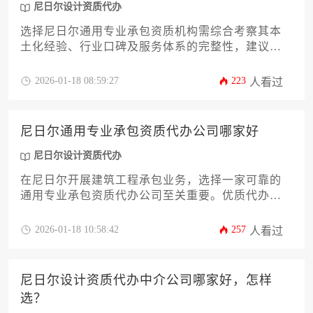
尼日尔设计资质代办
选择尼日尔通用专业承包资质机构需综合考察其本
土化经验、行业口碑及服务体系的完整性，建议通
过实地考察过往案例、比对资质覆盖范围、评估风
险应对能力等维度进行决策，同时可借助专业的尼
2026-01-18 08:59:27
223
人看过
日尔设计资质代办服务优化申办流程。
尼日尔通用专业承包资质代办公司哪家好
尼日尔设计资质代办
在尼日尔开展建筑工程承包业务，选择一家可靠的
通用专业承包资质代办公司至关重要。优质代办机
构应具备对尼日尔建筑法规的深刻理解、丰富的本
地政商资源以及高效的项目申报经验，能够为企业
2026-01-18 10:58:42
257
人看过
量身定制合规的资质获取方案。本文将系统分析筛
选优质代办公司的核心指标，并提供具体的合作策
略建议，助力企业顺利开拓西非市场。
尼日尔设计资质代办中介公司哪家好，怎样
选？