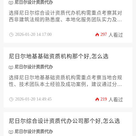
尼日尔设计资质代办
选择尼日尔综合设计资质代办机构需重点考察其对
西非建筑法规的熟悉度、本地化服务团队实力及跨
境协作效率。优质机构应具备尼日尔工商部门备案
记录，能针对性解决设计资质申报中的文化适应性
2026-01-20 14:17:00
297
人看过
与材料合规化难题。建议通过比对机构成功案例
库、合同风险条款覆盖度及阶段性付款方式等维度
进行决策。
尼日尔地基基础资质机构那个好,怎么选
尼日尔设计资质代办
选择尼日尔地基基础资质机构需重点考察当地合规
性、技术团队本土经验及成功案例，建议通过分阶
段验证、多维度比选的方式，结合具体项目需求匹
配最适合的服务商。若涉及特殊设计需求，可同步
2026-01-20 14:49:45
219
人看过
咨询专业机构了解尼日尔设计资质代办相关流程。
尼日尔综合设计资质代办公司那个好,怎么选
尼日尔设计资质代办