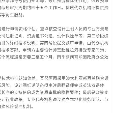
自然崇拜符号使用规范等；最后是流程优化作用，通过预审
均缩短审批周期约四十五个工作日。优质代办机构还提供资
案等衍生服务。
进行申请资格评估，重点核查设计主创人员的专业背景与
公司注册证明、资质证书公证、设计保险单等；第三阶段编
项目的详细技术说明；第四阶段提交预审申请，由代办机构
加技术答辩，申请方主要设计师需赴维拉港接受专家问询；
整个流程通常需要三至五个月，雨季期间可能因政府办公效
技术标准认知偏差，瓦努阿图采用澳大利亚新西兰联合设
译风险，设计图纸说明必须由注册翻译师完成英法双语转
落长老的支持信函成为资质审批的隐性要件；最后是政策变
设计行业政策。专业代办机构通过建立本地化服务团队、与
构建风险缓冲机制。