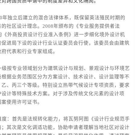
应对跨国资质申请中的制度差异和文化隔阂。
0年独立后建立的混合法律体系，既保留英法殖民时期的
的社区设计理念。2008年颁布的《专业服务提供者法
订的《外商投资设计行业准入条例》进一步细化境外设计机
资促进局下设的设计行业认证委员会行使，该委员会由建筑
政府代表和行业专家组成。
级按专业领域划分为建筑设计与规划、景观设计与环境艺
级根据业务范围区分为方案设计、技术设计、设计监理等不
、乙、丙三个等级。特别设立热带气候设计专项资质，要求
护设计等特殊技术方案。对于涉及传统文化元素的设计项
图案使用许可证书。
度：首先是法规转化能力，将瓦努阿图《设计行业规范手
南；其次是文化调适功能，协助申请者理解当地社区对设计