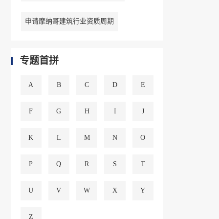
申请摩纳哥建筑行业资质周期
专题首拼
A
B
C
D
E
F
G
H
I
J
K
L
M
N
O
P
Q
R
S
T
U
V
W
X
Y
Z