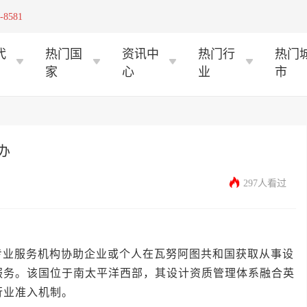
-8581
代
热门国
资讯中
热门行
热门
家
心
业
市
办
297人看过
服务机构协助企业或个人在瓦努阿图共和国获取从事设
服务。该国位于南太平洋西部，其设计资质管理体系融合英
行业准入机制。