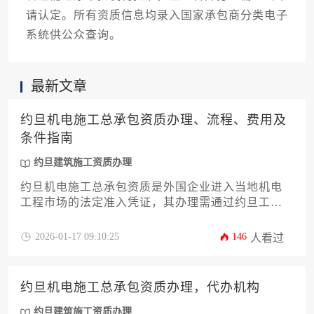
请认定。所有资质信息均录入国家承包商分类电子
系统供公众查询。
最新文章
约旦机电施工总承包资质办理、流程、费用及
条件指南
约旦建筑施工资质办理
约旦机电施工总承包资质是外国企业进入当地机电
工程市场的法定准入凭证，其办理需通过约旦工程
建设资质认证中心的合规审查，核心流程涵盖资格
预审、文件提交、现场核查及许可证颁发四大阶
2026-01-17 09:10:25
146
人看过
段，总费用约在十五万至三十万约旦第纳尔之间，
具体取决于企业规模与项目复杂度。
约旦机电施工总承包资质办理，代办机构
约旦建筑施工资质办理