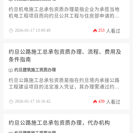
约旦机电施工总承包资质办理是指企业为承揽当地
机电工程项目而向约旦公共工程与住房部申请的专
业资格认证，代办机构则为提供资质申请全流程服
务的专业咨询公司，可帮助企业高效完成文件准
2026-01-17 13:09:49
253
人看过
备、合规审核及政府沟通等关键环节。
约旦公路施工总承包资质办理、流程、费用及
条件指南
约旦建筑施工资质办理
约旦公路施工总承包资质是指在约旦境内承接公路
工程建设项目的法定准入凭证，其办理需通过约旦
公共工程与住房部提交企业技术能力、财务状况及
工程经验等证明材料，经历注册登记、文件审核、
2026-01-17 16:16:42
439
人看过
现场评估及审批发证等环节，整体耗时约6-12个月，
费用因企业规模及代理服务差异介于5万至15万第纳
尔之间。
约旦公路施工总承包资质办理，代办机构