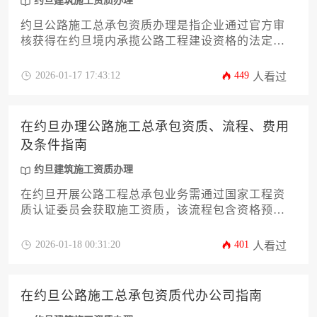
约旦建筑施工资质办理
约旦公路施工总承包资质办理是指企业通过官方审
核获得在约旦境内承揽公路工程建设资格的法定程
序，专业代办机构则提供从材料准备到审批跟踪的
全流程服务，有效降低企业时间成本与合规风险。
2026-01-17 17:43:12
449
人看过
在约旦办理公路施工总承包资质、流程、费用
及条件指南
约旦建筑施工资质办理
在约旦开展公路工程总承包业务需通过国家工程资
质认证委员会获取施工资质，该流程包含资格预
审、文件提交、技术审核及分级认证四个核心环
节，涉及注册资本证明、本地合作伙伴要求、专业
2026-01-18 00:31:20
401
人看过
技术团队配置等关键条件，整体办理周期约6-8个月
且费用因企业规模差异浮动于15-35万第纳尔之间。
在约旦公路施工总承包资质代办公司指南