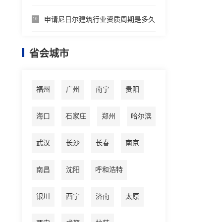
申请尼日尔建筑行业资质周期是多久
10
省会城市
福州
广州
南宁
贵阳
海口
石家庄
郑州
哈尔滨
武汉
长沙
长春
南京
南昌
沈阳
呼和浩特
银川
西宁
济南
太原