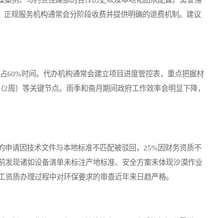
构，正规服务机构通常会分阶段收费并提供明确的退费机制。建议
占60%时间。代办机构通常会建立项目进度管控表，重点把握材
答辩（2周）等关键节点。雨季和斋月期间政府工作效率会明显下降，
的申请因技术文件与本地标准不匹配被驳回，25%因财务资质不
前发现诸如设备清单未标注产地标准、安全方案未体现沙漠作业
工资质办理过程中对环保要求的审查近年来日趋严格。