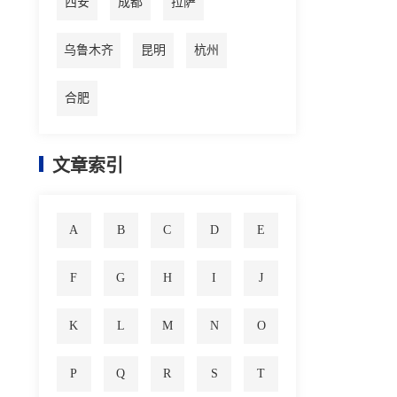
西安
成都
拉萨
乌鲁木齐
昆明
杭州
合肥
文章索引
A
B
C
D
E
F
G
H
I
J
K
L
M
N
O
P
Q
R
S
T