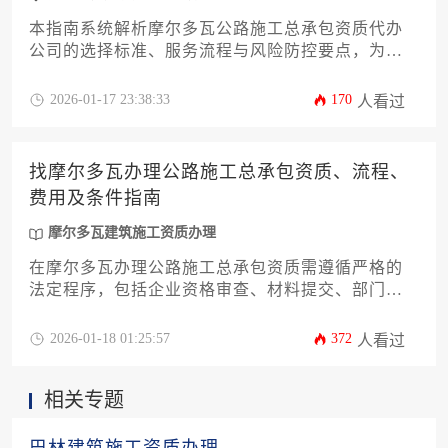
本指南系统解析摩尔多瓦公路施工总承包资质代办
公司的选择标准、服务流程与风险防控要点，为企
业提供从资质类型界定、法律合规审查到本土化协
作的全流程实操方案，助力高效获取跨境基建市场
2026-01-17 23:38:33
170
人看过
准入资格。
找摩尔多瓦办理公路施工总承包资质、流程、
费用及条件指南
摩尔多瓦建筑施工资质办理
在摩尔多瓦办理公路施工总承包资质需遵循严格的
法定程序，包括企业资格审查、材料提交、部门审
核及最终发证，其费用结构涵盖注册资金、政府规
费及咨询服务支出，成功办理的关键在于满足人员
2026-01-18 01:25:57
372
人看过
配置、技术能力和财务要求等核心条件。
相关专题