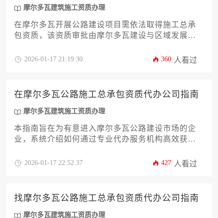
摩尔多瓦建筑施工资质办理
在摩尔多瓦开展公路建设项目需依法取得施工总承
包资质，该资质审批由摩尔多瓦建设与区域发展部
主导，流程涵盖资质分级、财务审核、技术能力验
证等核心环节，企业需满足注册资本最低限额、专
2026-01-17 21:19:30
360
人看过
业人员配置、设备资产证明等硬性条件，整体办理
周期约6-9个月，涉及政府规费、公证认证及第三方
服务费用等多类支出。
在摩尔多瓦公路施工总承包资质代办公司指南
摩尔多瓦建筑施工资质办理
本指南旨在为有意进入摩尔多瓦公路建设市场的企
业，系统介绍如何通过专业代办服务机构高效获取
公路施工总承包资质，涵盖法规解读、流程分解及
关键注意事项，助力企业合规快捷地完成摩尔多瓦
2026-01-17 22:52:37
427
人看过
建筑施工资质办理，降低跨国运营风险。
找摩尔多瓦公路施工总承包资质代办公司指南
摩尔多瓦建筑施工资质办理