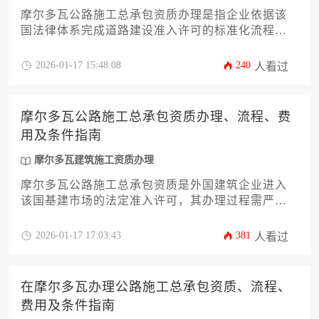
摩尔多瓦公路施工总承包资质办理是指企业依据该
国法律体系完成道路建设准入许可的标准化流程，
而代办机构则为专业提供资质申请全周期服务的第
三方咨询公司。本文将系统解析资质分类标准、核
2026-01-17 15:48:08
240
人看过
心申请条件、材料准备要点等十二个关键维度，并
深度剖析如何通过专业代办服务规避跨国合规风
险、缩短审批周期，为计划进入东欧基建市场的工
摩尔多瓦公路施工总承包资质办理、流程、费
程企业提供实操指南。
用及条件指南
摩尔多瓦建筑施工资质办理
摩尔多瓦公路施工总承包资质是外国建筑企业进入
该国基建市场的法定准入许可，其办理过程需严格
遵循摩尔多瓦建筑法规，涵盖公司注册、财务审
计、技术能力证明及安全环保评估等核心环节，涉
2026-01-17 17:03:43
381
人看过
及费用主要由政府规费、咨询代理及材料公证等部
分构成，全面把握其办理流程与条件是企业成功拓
展东欧市场的关键第一步。
在摩尔多瓦办理公路施工总承包资质、流程、
费用及条件指南