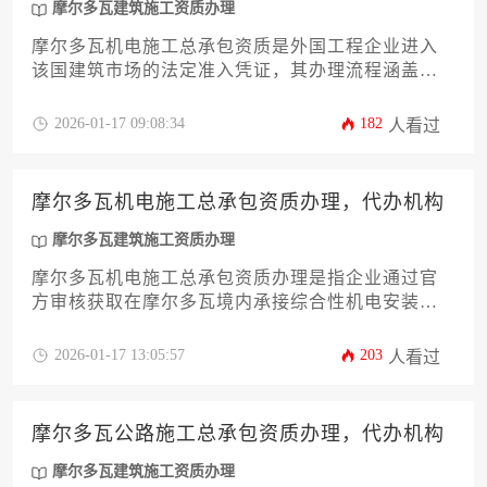
摩尔多瓦建筑施工资质办理
摩尔多瓦机电施工总承包资质是外国工程企业进入
该国建筑市场的法定准入凭证，其办理流程涵盖资
质预审、文件公证、税务登记等核心环节，涉及注
册资本、技术人员配置等硬性条件，整体费用根据
2026-01-17 09:08:34
182
人看过
项目规模浮动在数万至数十万欧元之间。本文将从
法律依据、申请流程、成本构成等维度提供实操指
南，助力企业高效完成资质布局。
摩尔多瓦机电施工总承包资质办理，代办机构
摩尔多瓦建筑施工资质办理
摩尔多瓦机电施工总承包资质办理是指企业通过官
方审核获取在摩尔多瓦境内承接综合性机电安装工
程的法定资格，而代办机构则是专业协助企业高效
完成资质申请全流程的第三方服务组织。对于计划
2026-01-17 13:05:57
203
人看过
进入摩尔多瓦建筑市场的国际承包商而言，合理运
用本地化代办资源能够显著降低合规风险并缩短准
入周期。
摩尔多瓦公路施工总承包资质办理，代办机构
摩尔多瓦建筑施工资质办理