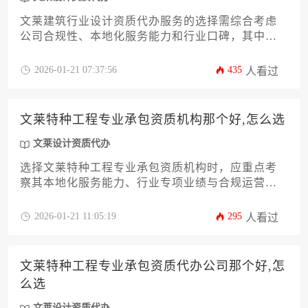
文莱建筑行业设计资质代办服务的选择需综合考虑
公司合规性、本地化服务能力和行业口碑，其中具
备文莱政府认可资质、拥有丰富项目经验且提供全
程中文支持的代理机构更值得信赖。
2026-01-21 07:37:56
435
人看过
文莱特种工程专业承包资质机构那个好,怎么选
文莱设计资质代办
选择文莱特种工程专业承包资质机构时，应重点考
察其本地化服务能力、行业专项业绩与合规运营记
录。优质机构通常具备文莱建筑监管局官方认证资
质，并能提供从资质申报到项目验收的全流程本土
2026-01-21 11:05:19
295
人看过
化支持。建议企业通过比对机构成功案例库、验资
专业人员配置及跨境税务合规方案等维度进行综合
评估，其中涉及文莱设计资质代办等衍生服务的能
文莱特种工程专业承包资质代办公司那个好,怎
力亦是重要参考指标。
么选
文莱设计资质代办