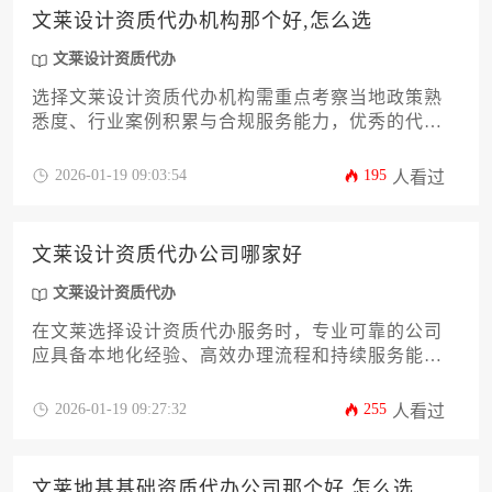
文莱设计资质代办机构那个好,怎么选
文莱设计资质代办
选择文莱设计资质代办机构需重点考察当地政策熟
悉度、行业案例积累与合规服务能力，优秀的代办
机构应具备文莱建筑行业特定资质审批经验，能够
针对设计企业需求提供定制化解决方案。建议通过
2026-01-19 09:03:54
195
人看过
实地考察过往成功案例、比对服务条款透明性、评
估团队专业背景三个维度进行筛选，避免陷入低价
陷阱或资质挂靠风险。
文莱设计资质代办公司哪家好
文莱设计资质代办
在文莱选择设计资质代办服务时，专业可靠的公司
应具备本地化经验、高效办理流程和持续服务能
力，通过综合评估企业需求与代办机构实力可实现
精准匹配。
2026-01-19 09:27:32
255
人看过
文莱地基基础资质代办公司那个好,怎么选