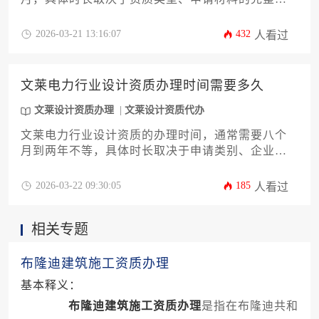
性、官方审批流程以及代办机构的专业效率。企业
若计划在文莱开展电力设计项目，建议提前规划并
2026-03-21 13:16:07
432
人看过
选择可靠的服务机构，以应对可能出现的审核延迟
或材料补正情况。
文莱电力行业设计资质办理时间需要多久
文莱设计资质办理
文莱设计资质代办
文莱电力行业设计资质的办理时间，通常需要八个
月到两年不等，具体时长取决于申请类别、企业准
备情况和审批流程的复杂度，是一个涉及多部门协
作的系统性工程。
2026-03-22 09:30:05
185
人看过
相关专题
布隆迪建筑施工资质办理
基本释义：
布隆迪建筑施工资质办理
是指在布隆迪共和