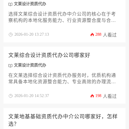
文莱设计资质代办
选择文莱综合设计资质代办中介公司的核心在于考
察机构的本地化服务能力、行业资源整合度与合规
操作经验。优质中介应具备文莱政府认可的合作资
质，能够针对建筑设计、室内设计、景观设计等多
2026-01-20 13:27:13
288
人看过
元领域提供定制化申报方案，并通过成熟的流程管
理有效规避政策风险。建议企业从成功案例库、合
同保障条款、团队专业背景三大维度进行系统性评
文莱综合设计资质代办公司哪家好
估，优先选择提供全程法律护航的本地化服务机
构。
文莱设计资质代办
在文莱选择综合设计资质代办服务时，优质机构通
常具备本地化资源整合能力、专业高效的办理流程
以及完善的后续支持体系，能够帮助企业高效合规
地获取设计类资质认证。
2026-01-20 14:52:37
198
人看过
文莱地基基础资质代办中介公司哪家好，怎样
选？