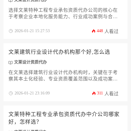
选择文莱特种工程专业承包资质代办公司的核心在
于考察企业本地化服务能力、行业成功案例与合规
操作经验。优质代办机构应熟悉文莱建筑法规体
系，具备跨文化沟通优势，并能针对特种工程需求
2026-01-21 15:27:53
448
人看过
提供定制化解决方案。建议企业从公司背景、办理
流程透明度、售后服务三个维度综合评估，避免单
纯以价格为导向的选择误区。
文莱建筑行业设计代办机构那个好,怎么选
文莱设计资质代办
在文莱选择建筑行业设计代办机构时，关键在于考
察其本土化经验、专业资质覆盖范围以及成功案例
的真实性，而非简单比较价格或规模。
2026-01-21 23:16:09
311
人看过
文莱特种工程专业承包资质代办中介公司哪家
好，怎样选？