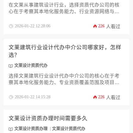
在文莱从事建筑设计行业，选择资质代办公司的核
心在于考察其本地化服务能力、行业资源网络与合
规操作经验。优质代办机构应具备文莱建筑委员会
官方认可的合作资质，熟悉当地马来伊斯兰文化背
2026-01-22 12:28:06
226
人看过
景下的审批流程，并能针对不同规模的设计企业提
供定制化解决方案。通过系统评估公司历史案例、
专业团队配置及售后服务体系，企业可有效规避跨
文莱建筑行业设计代办中介公司哪家好，怎样
国经营风险。
选？
文莱设计资质代办
选择文莱建筑行业设计代办中介公司的核心在于考
察其本地化服务能力、专业资质覆盖范围及项目案
例经验。建议通过比对公司历史业绩、政府合作背
景及客户评价体系进行综合判断，优先考虑具备文
2026-01-22 14:15:28
226
人看过
莱设计资质代办专项团队且熟悉穆斯林文化建筑规
范的中介机构。
文莱设计资质办理时间需要多久
文莱设计资质办理
文莱设计资质代办