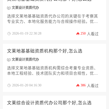
文莱设计资质代办
选择文莱地基基础资质代办公司的关键在于考察其
专业实力、本地化服务能力与合规操作经验。优质
代办机构应熟悉文莱建筑法规体系，具备丰富的跨
国资质办理经验，并能提供从材料准备到审批跟进
2026-01-19 22:30:28
250
人看过
的全流程服务。建议通过多维度对比企业信誉、成
功案例及服务承诺来做出最终决策。
文莱地基基础资质机构那个好,怎么选
文莱设计资质代办
选择文莱地基基础资质机构需综合考量专业资质、
本地工程经验、技术团队实力和项目合规性，优选
具备国际认证且熟悉文莱地质特性的机构，并通过
多方比对与实地考察确保选择质量。
2026-01-20 04:16:30
386
人看过
文莱综合设计资质代办公司那个好,怎么选