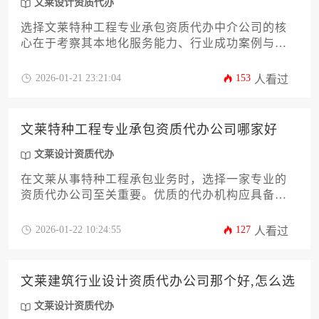
文莱设计资质代办
选择文莱特种工程专业承包资质代办中介公司的核
心在于考察其本地化服务能力、行业成功案例与合
规操作体系，建议通过比对公司历史业绩、专业人
员配置及售后服务承诺来筛选优质服务机构。
2026-01-21 23:21:04
153
人看过
文莱特种工程专业承包资质代办公司哪家好
文莱设计资质代办
在文莱从事特种工程承包业务时，选择一家专业的
资质代办公司至关重要。优质的代办机构应具备对
文莱建筑法规的深刻理解、丰富的本地化经验以及
高效的项目推进能力。本文将从公司实力、服务流
2026-01-22 10:24:55
127
人看过
程、成功案例等维度，深入剖析如何筛选可靠合作
伙伴，并特别提示文莱设计资质代办与特种工程资
质的关联性，为企业在文莱市场的发展提供实用指
文莱建筑行业设计资质代办公司那个好,怎么选
引。
文莱设计资质代办