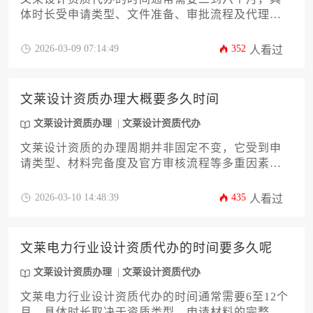
体时长受申请类型、文件准备、审批流程及代理机
构效率等多重因素影响。选择专业代办服务可显著
缩短时间，但需提前规划以避免延误。
2026-03-09 07:14:49
352
人看过
文莱设计资质办理大概要多久时间
文莱设计资质办理
文莱设计资质代办
文莱设计资质的办理周期并非固定不变，它受到申
请类型、材料完备度及官方审核流程等多重因素影
响。通常情况下，从启动准备到最终获批，整个过
程可能需要数月时间。对于希望高效推进的企业而
2026-03-10 14:48:39
435
人看过
言，提前了解官方要求、系统筹备文件并密切关注
流程进展，是有效管理办理时长的关键所在。
文莱电力行业设计资质代办的时间要多久呢
文莱设计资质办理
文莱设计资质代办
文莱电力行业设计资质代办的时间通常需要6至12个
月，具体时长取决于资质类型、申请材料的完整