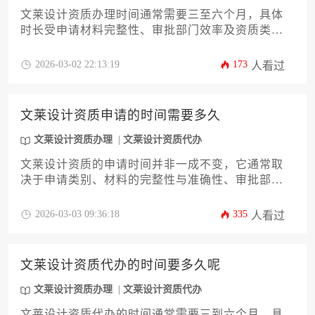
文莱设计资质办理时间通常需要三至六个月，具体
时长受申请材料完整性、审批部门效率及资质类型
等因素影响。办理流程包括前期准备、正式提交、
审核评估及最终发证等环节，企业可通过提前规
2026-03-02 22:13:19
173
人看过
划、委托专业机构等方式优化时间。
文莱设计资质申请的时间需要多久
文莱设计资质办理
文莱设计资质代办
文莱设计资质的申请时间并非一成不变，它通常取
决于申请类别、材料的完整性与准确性、审批部门
的工作效率以及是否涉及实地核查等多个变量。一
般而言，从启动准备到最终获批，整个流程可能需
2026-03-03 09:36:18
335
人看过
要数月时间，而通过专业的文莱设计资质代办服
务，可以有效规划路径，缩短不必要的等待。
文莱设计资质代办的时间要多久呢
文莱设计资质办理
文莱设计资质代办
文莱设计资质代办的时间通常需要三到六个月，具