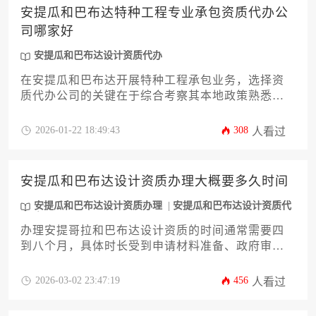
估，避免单纯比较价格而忽视服务深度。
安提瓜和巴布达特种工程专业承包资质代办公
司哪家好
安提瓜和巴布达设计资质代办
在安提瓜和巴布达开展特种工程承包业务，选择资
质代办公司的关键在于综合考察其本地政策熟悉
度、行业案例积累度、后续服务支持体系三大维
度。优质代办机构应具备对当地建筑法规的精准解
2026-01-22 18:49:43
308
人看过
读能力、成功办理特种资质的实战经验以及覆盖资
质维护全周期的服务体系，而非简单比较价格或规
模。
安提瓜和巴布达设计资质办理大概要多久时间
安提瓜和巴布达设计资质办理
安提瓜和巴布达设计资质代
办
办理安提哥拉和巴布达设计资质的时间通常需要四
到八个月，具体时长受到申请材料准备、政府审批
流程、专业机构配合程度以及申请人自身条件等多
种因素的综合影响。
2026-03-02 23:47:19
456
人看过