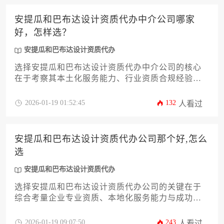
安提瓜和巴布达设计资质代办中介公司哪家
好，怎样选？
安提瓜和巴布达设计资质代办
选择安提瓜和巴布达设计资质代办中介公司的核心
在于考察其本土化服务能力、行业资质合规经验及
客户案例真实性，通过对比服务机构的历史沿革、
成功案例透明度、费用结构合理性等关键维度，可
2026-01-19 01:52:45
132
人看过
筛选出具备持续跟踪服务能力的专业合作伙伴。
安提瓜和巴布达设计资质代办公司那个好,怎么
选
安提瓜和巴布达设计资质代办
选择安提瓜和巴布达设计资质代办公司的关键在于
综合考量企业专业资质、本地化服务能力与成功案
例，通过系统化评估体系筛选具备正规注册背景、
熟悉加勒比地区设计行业法规且拥有稳定政府沟通
2026-01-19 09:07:50
243
人看过