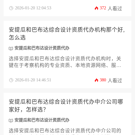
工程需求和预算匹配最合适的服务商。
2026-01-20 12:04:53
372
人看过
安提瓜和巴布达综合设计资质代办机构那个好,
怎么选
安提瓜和巴布达设计资质代办
选择安提瓜和巴布达综合设计资质代办机构时，关
键在于考察机构的专业资质、本地资源网络、服务
透明度和成功案例。没有绝对“最好”的机构，只有最
适合企业自身需求的合作伙伴。企业应通过明确自
2026-01-20 14:46:51
380
人看过
身需求、对比机构实力、核实过往业绩、评估服务
细节等步骤，筛选出可靠的服务方，确保资质申请
流程高效合规，为进入加勒比地区市场奠定坚实基
安提瓜和巴布达综合设计资质代办中介公司哪
础。
家好，怎样选？
安提瓜和巴布达设计资质代办
选择安提瓜和巴布达综合设计资质代办中介公司的