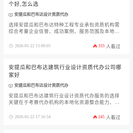
个好,怎么选
安提瓜和巴布达设计资质代办
选择安提瓜和巴布达特种工程专业承包资质机构需
综合考量企业信誉、成功案例、服务范围及本地化
程度，没有绝对最优选项，关键在于匹配项目需求
与机构专长。建议通过资质核验、过往业绩审查、
2026-01-22 13:09:05
333
人看过
服务协议细节对比等系统性方法进行筛选，特别要
关注机构在安提瓜和巴布达设计资质代办领域的实
操经验与资源整合能力。
安提瓜和巴布达建筑行业设计资质代办公司哪
家好
安提瓜和巴布达设计资质代办
安提瓜和巴布达建筑行业设计资质代办服务的选择
关键在于考察代办机构的本地化资源整合能力、专
业团队配置及成功案例积累。该国建筑资质审批体
系具有鲜明的岛国特色，优质代办商需精通在地法
2026-01-22 17:16:54
245
人看过
规流程并能高效协调政府关系。建议企业从公司注
册年限、本地合作网络、行业口碑等多维度综合评