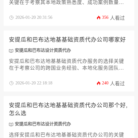
关键在于考察其本地政策熟悉度、成功案例数量和
专业团队配置。建议通过比对机构历史服务记录、
实地考察办公场所以及核实官方授权资质来筛选优
2026-01-20 20:31:56
356
人看过
质服务商，同时需警惕低价陷阱与承诺包过等不规
范操作。
安提瓜和巴布达地基基础资质代办公司哪家好
安提瓜和巴布达设计资质代办
安提瓜和巴布达地基基础资质代办服务的选择关键
在于考察公司的跨国业务经验、本地化服务团队、
成功案例积累以及合规办理能力，优质代办机构应
具备完整的境外工程资质办理体系和持续售后服务
2026-01-20 22:18:18
240
人看过
保障。
安提瓜和巴布达地基基础资质代办公司那个好,
怎么选
安提瓜和巴布达设计资质代办
选择安提瓜和巴布达地基基础资质代办公司的关键