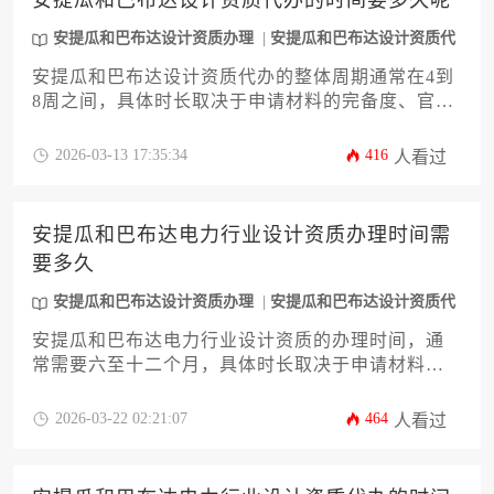
安提瓜和巴布达设计资质代办的时间要多久呢
安提瓜和巴布达设计资质办理
安提瓜和巴布达设计资质代
办
安提瓜和巴布达设计资质代办的整体周期通常在4到
8周之间，具体时长取决于申请材料的完备度、官方
审核效率以及代办机构的专业水平。对于寻求加勒
比地区业务拓展的设计企业而言，理解这一流程的
2026-03-13 17:35:34
416
人看过
时间框架是规划项目进度的关键第一步。
安提瓜和巴布达电力行业设计资质办理时间需
要多久
安提瓜和巴布达设计资质办理
安提瓜和巴布达设计资质代
办
安提瓜和巴布达电力行业设计资质的办理时间，通
常需要六至十二个月，具体时长取决于申请材料的
完备性、官方审查流程的进度以及申请主体对当地
法规的熟悉程度。
2026-03-22 02:21:07
464
人看过