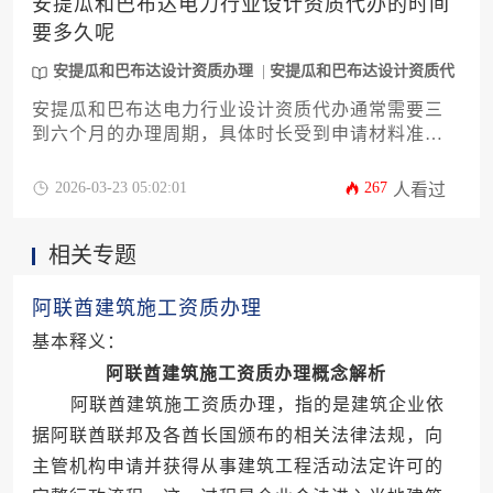
安提瓜和巴布达电力行业设计资质代办的时间
要多久呢
安提瓜和巴布达设计资质办理
安提瓜和巴布达设计资质代
办
安提瓜和巴布达电力行业设计资质代办通常需要三
到六个月的办理周期，具体时长受到申请材料准
备、官方审核流程以及项目具体情况等多重因素的
综合影响，委托专业服务机构办理可以有效掌握关
2026-03-23 05:02:01
267
人看过
键节点并提升效率。
相关专题
阿联酋建筑施工资质办理
基本释义：
阿联酋建筑施工资质办理概念解析
阿联酋建筑施工资质办理，指的是建筑企业依
据阿联酋联邦及各酋长国颁布的相关法律法规，向
主管机构申请并获得从事建筑工程活动法定许可的