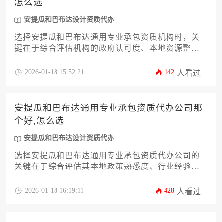
怎么选
安提瓜和巴布达设计资质代办
选择安提瓜和巴布达通用专业承包资质机构时，关
键在于综合评估机构的政府认可度、本地资源整合
能力、行业经验与成功案例、服务透明度和后续支
持体系。没有绝对最优的机构，只有最适合企业具
2026-01-18 15:52:21
142
人看过
体需求的合作伙伴。本文将从12个维度系统解析如
何根据项目类型、预算规模和时间要求，科学筛选
可靠的资质代办服务机构，并特别说明如何通过专
安提瓜和巴布达通用专业承包资质代办公司那
业机构高效完成安提瓜和巴布达设计资质代办流
个好,怎么选
程。
安提瓜和巴布达设计资质代办
选择安提瓜和巴布达通用专业承包资质代办公司的
关键在于综合评估其本地政策熟悉度、行业经验、
成功案例及后续服务能力。建议通过比对三家专业
机构，重点考察其对建筑行业特殊资质要求的理解
2026-01-18 16:19:11
428
人看过
深度，并确认其是否提供从材料准备到审批跟踪的
全流程服务。对于涉及安提瓜和巴布达设计资质代
办的业务，需额外关注公司是否具备跨领域协调能