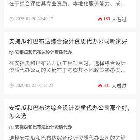
在于综合评估其专业资质、本地化服务能力、成功
案例及合规性，建议通过多维度对比和实地考察筛
选可靠合作伙伴。
2026-01-20 22:40:17
189
人看过
安提瓜和巴布达综合设计资质代办公司哪家好
安提瓜和巴布达设计资质代办
在安提瓜和巴布达开展工程项目时，选择综合设计
资质代办公司的关键在于考察其本地政策熟悉度、
行业资源整合能力及成功案例真实性。专业代办机
构能通过精准解读当地建筑法规、高效对接政府部
2026-01-21 01:14:23
381
人看过
门，显著降低企业资质申请的时间与风险成本。本
文将从法律适配性、服务体系、性价比等维度，为
您剖析如何筛选最适合的合作伙伴。
安提瓜和巴布达综合设计资质代办公司那个好,
怎么选
安提瓜和巴布达设计资质代办
选择安提瓜和巴布达综合设计资质代办公司的关键