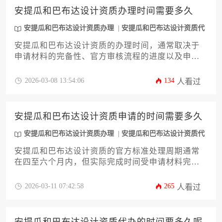
安提瓜和巴布达设计资质办理时间需要多久
安提瓜和巴布达设计资质办理
安提瓜和巴布达设计资质代
办
安提瓜和巴布达设计资质的办理时间，通常取决于
申请材料的完备性、官方审核流程的进度以及申请
人是否选择专业代办服务等多种因素。一般而言，
从开始准备到最终获批，整个周期可能在数周到数
2026-03-08 13:54:06
134
人看过
月不等。要缩短这一时间，关键在于透彻理解当地
法规要求，并确保每一步骤都精准高效。
安提瓜和巴布达设计资质申请的时间需要多久
安提瓜和巴布达设计资质办理
安提瓜和巴布达设计资质代
办
安提瓜和巴布达设计资质的官方标准处理周期通常
在四至六个月内，但实际完成时间受申请材料完备
度、审批机构工作负荷及申请人配合效率等多重因
素影响，存在一定弹性。
2026-03-11 07:42:58
265
人看过