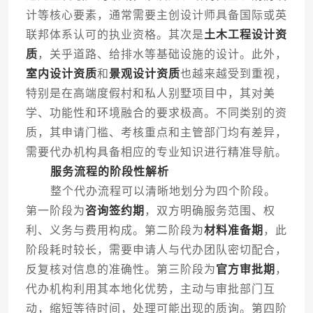
计等核心要素，通常需要主创设计师具备国际或英
联邦体系认可的执业资格。其次是
土木工程设计资
质
，关乎道路、给排水等基础设施的设计。此外，
室内设计资质
和
景观设计资质
也越来越受到重视，
特别是在高端度假村和私人别墅项目中，其对美
学、功能性和环境融合的要求极高。不同类别的资
质，其申请门槛、考核重点和主管部门均有差异，
需要代办机构具备相应的专业知识进行精准导航。
服务流程的阶段性解析
整个代办流程可以清晰地划分为四个阶段。
第一阶段为
咨询签约期
，双方明确服务范围、权
利、义务与费用构成。第二阶段为
材料准备期
，此
阶段耗时较长，需要申请人与代办团队密切配合，
反复核对信息的准确性。第三阶段为
官方审批期
，
代办机构利用其本地化优势，主动与审批部门互
动，缩短等待时间，处理可能出现的质询。第四阶