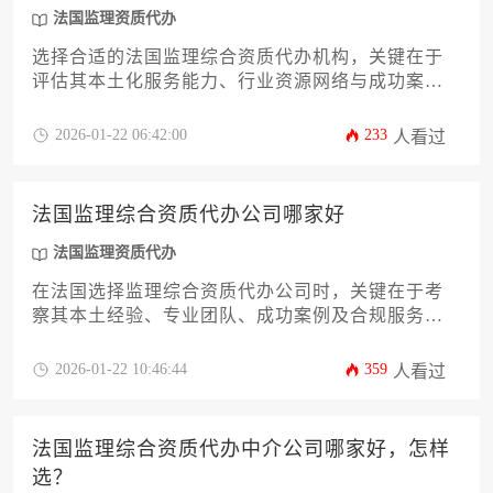
法国监理资质代办
选择合适的法国监理综合资质代办机构，关键在于
评估其本土化服务能力、行业资源网络与成功案例
真实性。本文将从资质认证体系、服务透明度、风
险管控等十二个维度，系统解析如何筛选靠谱的代
2026-01-22 06:42:00
233
人看过
办机构，帮助企业在法国建筑市场合规经营。
法国监理综合资质代办公司哪家好
法国监理资质代办
在法国选择监理综合资质代办公司时，关键在于考
察其本土经验、专业团队、成功案例及合规服务能
力，而非简单比较价格。优质代办机构应能全程协
助企业高效通过法国建筑监理资质审批，降低合规
2026-01-22 10:46:44
359
人看过
风险，确保项目顺利推进。
法国监理综合资质代办中介公司哪家好，怎样
选？