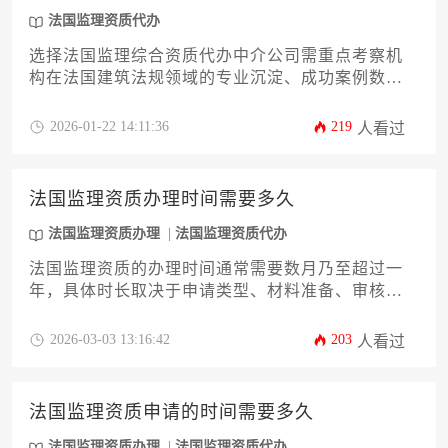
法国监理资质代办
选择法国监理综合资质代办中介公司需重点考察机
构在法国建筑法规领域的专业沉淀、成功案例数
量、本地化服务团队配置及收费透明度，建议通过
对比至少三家机构的资质核验流程与后续维护承诺
2026-01-22 14:11:36
219
人看过
来做出决策。
法国监理资质办理时间需要多久
法国监理资质办理
法国监理资质代办
法国监理资质的办理时间通常需要数月乃至超过一
年，具体时长取决于申请类型、材料准备、审核流
程及行政效率等多个变量。对于希望在法国开展监
理业务的企业或个人而言，提前规划、充分准备并
2026-03-03 13:16:42
203
人看过
与专业机构合作是有效管理时间预期的关键。
法国监理资质申请的时间需要多久
法国监理资质办理
法国监理资质代办