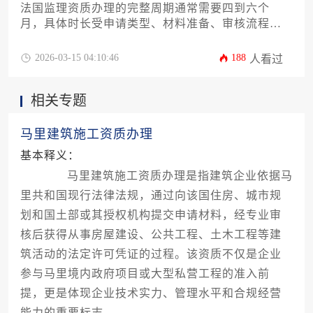
法国监理资质办理的完整周期通常需要四到六个
月，具体时长受申请类型、材料准备、审核流程及
官方工作效率等多重因素影响。对于计划在法国开
展监理业务的企业或个人而言，提前规划、充分准
2026-03-15 04:10:46
188
人看过
备是缩短办理时间的关键。
相关专题
马里建筑施工资质办理
基本释义：
马里建筑施工资质办理是指建筑企业依据马
里共和国现行法律法规，通过向该国住房、城市规
划和国土部或其授权机构提交申请材料，经专业审
核后获得从事房屋建设、公共工程、土木工程等建
筑活动的法定许可凭证的过程。该资质不仅是企业
参与马里境内政府项目或大型私营工程的准入前
提，更是体现企业技术实力、管理水平和合规经营
能力的重要标志。