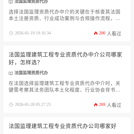
法国监理资质代办
选择法国监理资质代办中介的关键在于核查其法国
本土注册资质、行业成功案例与合规操作流程，建
议通过比对三家机构的服务透明度与客户反馈来决
策。专业中介应具备法国建筑行业联合会认证资
2026-01-19 19:16:34
200
人看过
质，并能提供从材料准备到资质颁发的全流程法语
文件支持。
法国监理建筑工程专业资质代办中介公司哪家
好，怎样选？
法国监理资质代办
在法国选择监理建筑工程专业资质代办中介时，关
键需考察其法务团队本土化程度、行业协会背书情
况以及历史案例的真实性。建议通过多渠道核实公
司信誉，优先选择提供资质维护全程托管的服务机
2026-01-20 05:27:25
269
人看过
构，避免陷入低价陷阱。
法国监理建筑工程专业资质代办公司哪家好