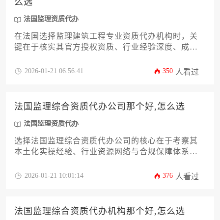
么选
法国监理资质代办
在法国选择监理建筑工程专业资质代办机构时，关
键在于核实其官方授权资质、行业经验深度、成功
案例数量和本地化服务能力。专业的代办机构不仅
能高效完成资质申请，更能为企业提供全流程合规
2026-01-21 06:56:41
350
人看过
指导，有效规避法律风险。建议通过多维度比对机
构背景、服务透明度和客户评价，选择与自身项目
需求匹配度最高的合作伙伴。
法国监理综合资质代办公司那个好,怎么选
法国监理资质代办
选择法国监理综合资质代办公司的核心在于考察其
本土化实操经验、行业资源网络与合规保障体系。
优质代办机构应具备法国建筑行业法规的深度解读
能力，能够针对企业特定需求提供定制化资质获取
2026-01-21 10:01:14
376
人看过
方案，并通过全程风险管控确保申请成功率。建议
企业从成功案例数量、本地化团队配置、售后服务
条款三个维度进行综合评估。
法国监理综合资质代办机构那个好,怎么选